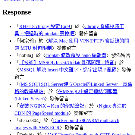
Response
「
RHEL8 chrony 設定Top9
」於〈
Chrony 系統校時工
具，把過時的 ntpdate 丟掉吧
〉發佈留言
「
何宗翰
」於〈
解決 Mac 使用 VPN(PPTP) 會斷線的問
題 MTU 封包限制
〉發佈留言
「
nobita
」於〈
crontab 修改預設 nano 編輯器
〉發佈留言
「
【技術】MSSQL Insert/Update亂碼問題 - 終音
」於
〈
MSSQL 解決 Insert 中文難字、造字出現 ? 亂碼
〉發佈
留言
「
[MS SQL] SQL Server建立Oracle的Linked Server – 寰葛
格的教學網站
」於〈
在MSSQL中設定連結伺服器
(Linked Server)
〉發佈留言
「
安裝 NGINX – Ken 的架站筆記
」於〈
Nginx 專注於
CDN 的 PageSpeed module
〉發佈留言
「
shazi7804
」於〈
Docker build x86/ARM multi-arch
images with AWS ECR
〉發佈留言
「
Delphi
」於〈
AWS Transfer Family with SFTP Service by