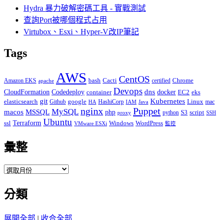
Hydra 暴力破解密碼工具 - 實戰測試
查詢Port被哪個程式占用
Virtubox、Esxi、Hyper-V改IP筆記
Tags
AWS
CentOS
Cacti
Chrome
Amazon EKS
bash
certified
apache
Devops
dns
docker
CloudFormation
Codedeploy
container
EC2
eks
git
Kubernetes
elasticsearch
google
Linux
Github
HashiCorp
mac
IAM
HA
Java
Puppet
nginx
MySQL
macos
MSSQL
php
S3
script
python
proxy
SSH
Ubuntu
ssl
Terraform
Windows
WordPress
VMware ESXi
監控
彙整
彙
整
分類
展開全部
|
收合全部