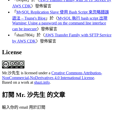
AWS CDK
〉發佈留言
「
MySQL Replication Slave 使用 Bash Script 來忽略錯誤
語法 – Tsung's Blog
」於〈
MySQL 執行 bash script 出現
Warning: Using a password on the command line interface
can be insecure
〉發佈留言
「
shazi7804
」於〈
AWS Transfer Family with SFTP Service
by AWS CDK
〉發佈留言
License
Mr.沙先生
is licensed under a
Creative Commons Attribution-
NonCommercial-NoDerivatives 4.0 International License
.
Based on a work at
shazi.info
.
訂閱 Mr. 沙先生 的文章
輸入你的 email 用於訂閱