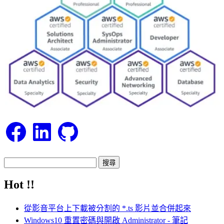
Facebook
LinkedIn
GitHub
搜
尋
Hot !!
關
鍵
從影音平台上下載被分割的 *.ts 影片並合併起來
字:
Windows10 重置密碼與開啟 Administrator - 筆記