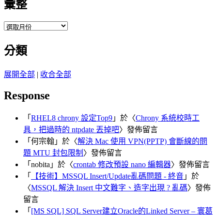
彙整
彙
整
分類
展開全部
|
收合全部
Response
「
RHEL8 chrony 設定Top9
」於〈
Chrony 系統校時工
具，把過時的 ntpdate 丟掉吧
〉發佈留言
「
何宗翰
」於〈
解決 Mac 使用 VPN(PPTP) 會斷線的問
題 MTU 封包限制
〉發佈留言
「
nobita
」於〈
crontab 修改預設 nano 編輯器
〉發佈留言
「
【技術】MSSQL Insert/Update亂碼問題 - 終音
」於
〈
MSSQL 解決 Insert 中文難字、造字出現 ? 亂碼
〉發佈
留言
「
[MS SQL] SQL Server建立Oracle的Linked Server – 寰葛