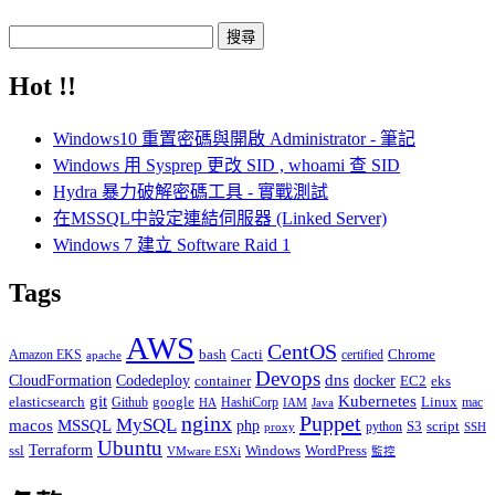
搜
尋
Hot !!
關
鍵
Windows10 重置密碼與開啟 Administrator - 筆記
字:
Windows 用 Sysprep 更改 SID , whoami 查 SID
Hydra 暴力破解密碼工具 - 實戰測試
在MSSQL中設定連結伺服器 (Linked Server)
Windows 7 建立 Software Raid 1
Tags
AWS
CentOS
Cacti
Chrome
Amazon EKS
bash
certified
apache
Devops
dns
docker
CloudFormation
Codedeploy
container
EC2
eks
git
Kubernetes
elasticsearch
google
Linux
Github
HashiCorp
mac
IAM
HA
Java
Puppet
nginx
MySQL
macos
MSSQL
php
S3
script
python
proxy
SSH
Ubuntu
ssl
Terraform
Windows
WordPress
VMware ESXi
監控