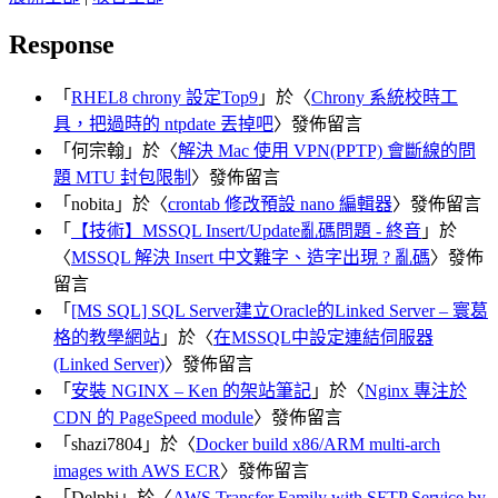
Response
「
RHEL8 chrony 設定Top9
」於〈
Chrony 系統校時工
具，把過時的 ntpdate 丟掉吧
〉發佈留言
「
何宗翰
」於〈
解決 Mac 使用 VPN(PPTP) 會斷線的問
題 MTU 封包限制
〉發佈留言
「
nobita
」於〈
crontab 修改預設 nano 編輯器
〉發佈留言
「
【技術】MSSQL Insert/Update亂碼問題 - 終音
」於
〈
MSSQL 解決 Insert 中文難字、造字出現 ? 亂碼
〉發佈
留言
「
[MS SQL] SQL Server建立Oracle的Linked Server – 寰葛
格的教學網站
」於〈
在MSSQL中設定連結伺服器
(Linked Server)
〉發佈留言
「
安裝 NGINX – Ken 的架站筆記
」於〈
Nginx 專注於
CDN 的 PageSpeed module
〉發佈留言
「
shazi7804
」於〈
Docker build x86/ARM multi-arch
images with AWS ECR
〉發佈留言
「
Delphi
」於〈
AWS Transfer Family with SFTP Service by