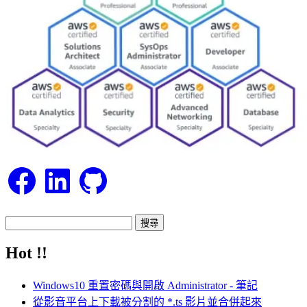
Facebook
LinkedIn
GitHub
搜
尋
Hot !!
關
鍵
Windows10 重置密碼與開啟 Administrator - 筆記
字:
從影音平台上下載被分割的 *.ts 影片並合併起來