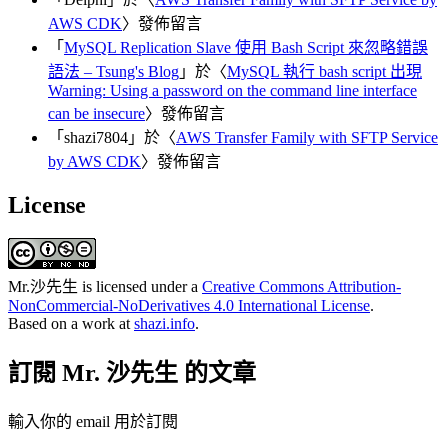
AWS CDK
〉發佈留言
「
MySQL Replication Slave 使用 Bash Script 來忽略錯誤
語法 – Tsung's Blog
」於〈
MySQL 執行 bash script 出現
Warning: Using a password on the command line interface
can be insecure
〉發佈留言
「
shazi7804
」於〈
AWS Transfer Family with SFTP Service
by AWS CDK
〉發佈留言
License
Mr.沙先生
is licensed under a
Creative Commons Attribution-
NonCommercial-NoDerivatives 4.0 International License
.
Based on a work at
shazi.info
.
訂閱 Mr. 沙先生 的文章
輸入你的 email 用於訂閱