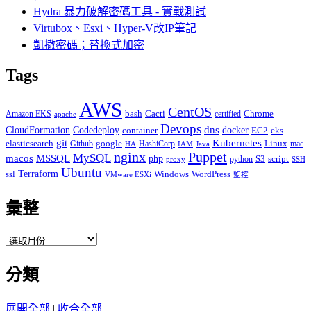
Hydra 暴力破解密碼工具 - 實戰測試
Virtubox、Esxi、Hyper-V改IP筆記
凱撒密碼；替換式加密
Tags
AWS
CentOS
Cacti
Chrome
Amazon EKS
bash
certified
apache
Devops
dns
docker
CloudFormation
Codedeploy
container
EC2
eks
git
Kubernetes
elasticsearch
google
Linux
Github
HashiCorp
mac
IAM
HA
Java
Puppet
nginx
MySQL
macos
MSSQL
php
S3
script
python
proxy
SSH
Ubuntu
ssl
Terraform
Windows
WordPress
VMware ESXi
監控
彙整
彙
整
分類
展開全部
|
收合全部