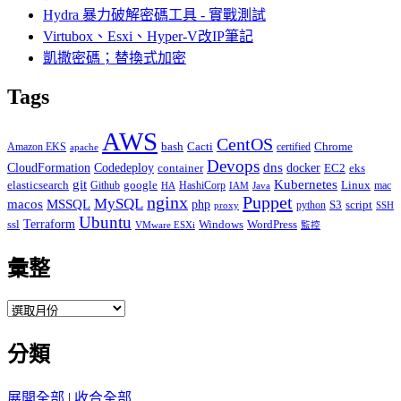
Hydra 暴力破解密碼工具 - 實戰測試
Virtubox、Esxi、Hyper-V改IP筆記
凱撒密碼；替換式加密
Tags
AWS
CentOS
Cacti
Chrome
Amazon EKS
bash
certified
apache
Devops
dns
docker
CloudFormation
Codedeploy
container
EC2
eks
git
Kubernetes
elasticsearch
google
Linux
Github
HashiCorp
mac
IAM
HA
Java
Puppet
nginx
MySQL
macos
MSSQL
php
S3
script
python
proxy
SSH
Ubuntu
ssl
Terraform
Windows
WordPress
VMware ESXi
監控
彙整
彙
整
分類
展開全部
|
收合全部