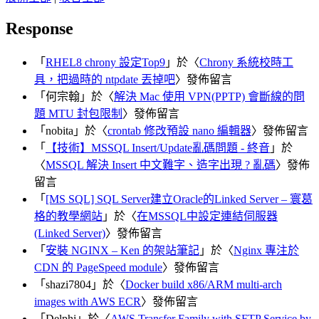
Response
「
RHEL8 chrony 設定Top9
」於〈
Chrony 系統校時工
具，把過時的 ntpdate 丟掉吧
〉發佈留言
「
何宗翰
」於〈
解決 Mac 使用 VPN(PPTP) 會斷線的問
題 MTU 封包限制
〉發佈留言
「
nobita
」於〈
crontab 修改預設 nano 編輯器
〉發佈留言
「
【技術】MSSQL Insert/Update亂碼問題 - 終音
」於
〈
MSSQL 解決 Insert 中文難字、造字出現 ? 亂碼
〉發佈
留言
「
[MS SQL] SQL Server建立Oracle的Linked Server – 寰葛
格的教學網站
」於〈
在MSSQL中設定連結伺服器
(Linked Server)
〉發佈留言
「
安裝 NGINX – Ken 的架站筆記
」於〈
Nginx 專注於
CDN 的 PageSpeed module
〉發佈留言
「
shazi7804
」於〈
Docker build x86/ARM multi-arch
images with AWS ECR
〉發佈留言
「
Delphi
」於〈
AWS Transfer Family with SFTP Service by