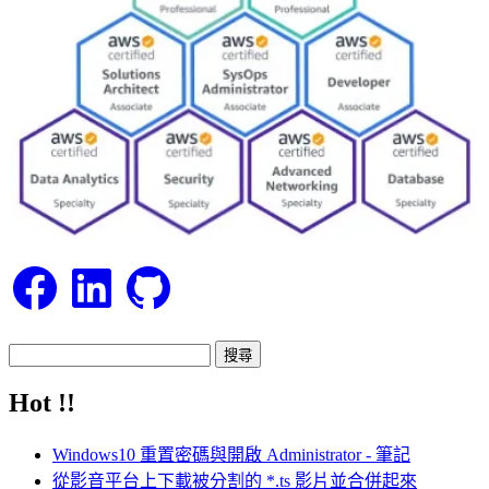
Facebook
LinkedIn
GitHub
搜
尋
Hot !!
關
鍵
Windows10 重置密碼與開啟 Administrator - 筆記
字:
從影音平台上下載被分割的 *.ts 影片並合併起來