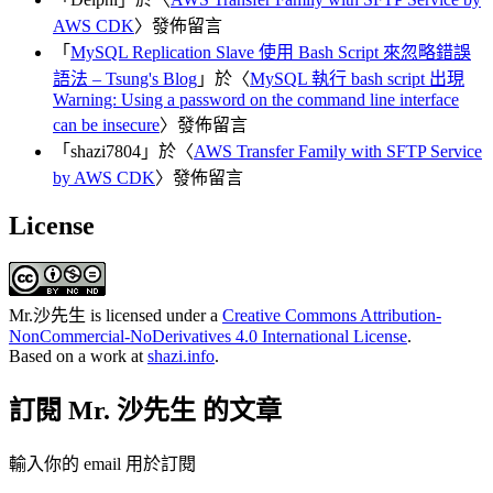
AWS CDK
〉發佈留言
「
MySQL Replication Slave 使用 Bash Script 來忽略錯誤
語法 – Tsung's Blog
」於〈
MySQL 執行 bash script 出現
Warning: Using a password on the command line interface
can be insecure
〉發佈留言
「
shazi7804
」於〈
AWS Transfer Family with SFTP Service
by AWS CDK
〉發佈留言
License
Mr.沙先生
is licensed under a
Creative Commons Attribution-
NonCommercial-NoDerivatives 4.0 International License
.
Based on a work at
shazi.info
.
訂閱 Mr. 沙先生 的文章
輸入你的 email 用於訂閱