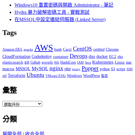
Windows10 重置密碼與開啟 Administrator - 筆記
Hydra 暴力破解密碼工具 - 實戰測試
在MSSQL中設定連結伺服器 (Linked Server)
Tags
AWS
CentOS
Cacti
Chrome
Amazon EKS
bash
certified
apache
Devops
dns
docker
CloudFormation
Codedeploy
container
EC2
eks
git
Kubernetes
elasticsearch
google
Linux
Github
HashiCorp
mac
IAM
HA
Java
Puppet
nginx
MySQL
macos
MSSQL
php
S3
script
python
proxy
SSH
Ubuntu
ssl
Terraform
Windows
WordPress
VMware ESXi
監控
彙整
彙
整
分類
展開全部
|
收合全部