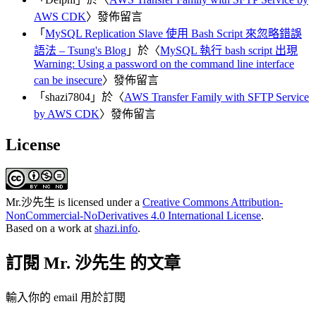
AWS CDK
〉發佈留言
「
MySQL Replication Slave 使用 Bash Script 來忽略錯誤
語法 – Tsung's Blog
」於〈
MySQL 執行 bash script 出現
Warning: Using a password on the command line interface
can be insecure
〉發佈留言
「
shazi7804
」於〈
AWS Transfer Family with SFTP Service
by AWS CDK
〉發佈留言
License
Mr.沙先生
is licensed under a
Creative Commons Attribution-
NonCommercial-NoDerivatives 4.0 International License
.
Based on a work at
shazi.info
.
訂閱 Mr. 沙先生 的文章
輸入你的 email 用於訂閱