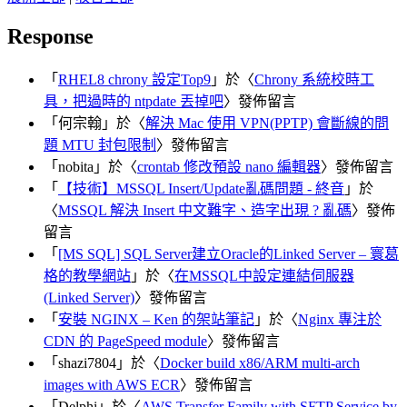
Response
「
RHEL8 chrony 設定Top9
」於〈
Chrony 系統校時工
具，把過時的 ntpdate 丟掉吧
〉發佈留言
「
何宗翰
」於〈
解決 Mac 使用 VPN(PPTP) 會斷線的問
題 MTU 封包限制
〉發佈留言
「
nobita
」於〈
crontab 修改預設 nano 編輯器
〉發佈留言
「
【技術】MSSQL Insert/Update亂碼問題 - 終音
」於
〈
MSSQL 解決 Insert 中文難字、造字出現 ? 亂碼
〉發佈
留言
「
[MS SQL] SQL Server建立Oracle的Linked Server – 寰葛
格的教學網站
」於〈
在MSSQL中設定連結伺服器
(Linked Server)
〉發佈留言
「
安裝 NGINX – Ken 的架站筆記
」於〈
Nginx 專注於
CDN 的 PageSpeed module
〉發佈留言
「
shazi7804
」於〈
Docker build x86/ARM multi-arch
images with AWS ECR
〉發佈留言
「
Delphi
」於〈
AWS Transfer Family with SFTP Service by