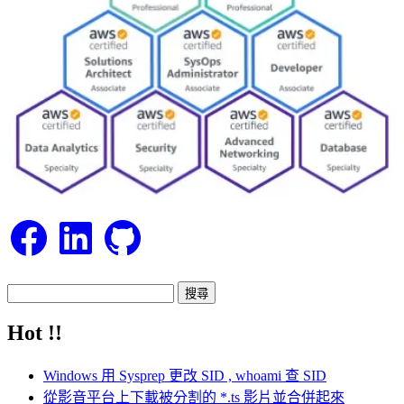
Facebook
LinkedIn
GitHub
搜
尋
Hot !!
關
鍵
Windows 用 Sysprep 更改 SID , whoami 查 SID
字:
從影音平台上下載被分割的 *.ts 影片並合併起來