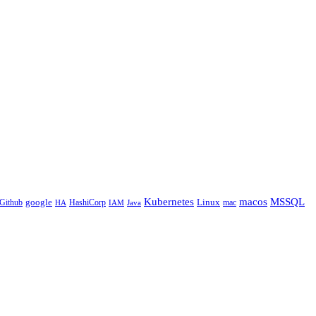
Kubernetes
macos
MSSQL
google
Linux
Github
HashiCorp
mac
IAM
HA
Java