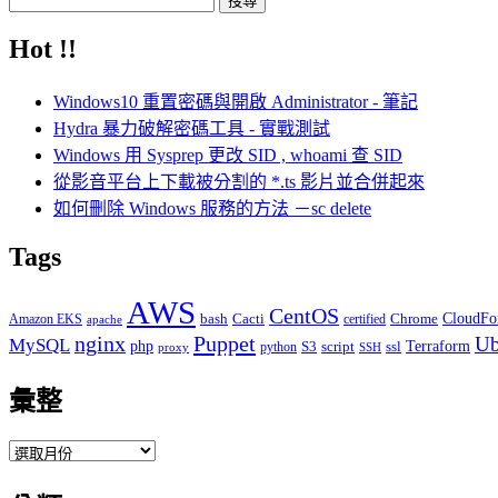
尋
Hot !!
關
鍵
Windows10 重置密碼與開啟 Administrator - 筆記
字:
Hydra 暴力破解密碼工具 - 實戰測試
Windows 用 Sysprep 更改 SID , whoami 查 SID
從影音平台上下載被分割的 *.ts 影片並合併起來
如何刪除 Windows 服務的方法 －sc delete
Tags
AWS
CentOS
Cacti
Chrome
CloudFo
Amazon EKS
bash
certified
apache
Puppet
nginx
Ub
MySQL
php
S3
script
ssl
Terraform
python
proxy
SSH
彙整
彙
整