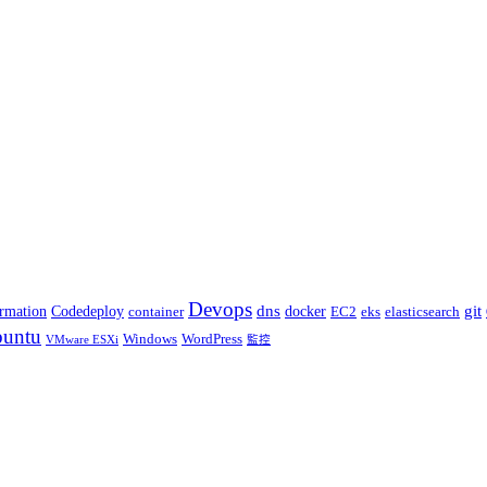
Devops
dns
git
docker
rmation
Codedeploy
container
elasticsearch
EC2
eks
untu
Windows
WordPress
VMware ESXi
監控