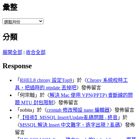
彙整
彙
整
分類
展開全部
|
收合全部
Response
「
RHEL8 chrony 設定Top9
」於〈
Chrony 系統校時工
具，把過時的 ntpdate 丟掉吧
〉發佈留言
「
何宗翰
」於〈
解決 Mac 使用 VPN(PPTP) 會斷線的問
題 MTU 封包限制
〉發佈留言
「
nobita
」於〈
crontab 修改預設 nano 編輯器
〉發佈留言
「
【技術】MSSQL Insert/Update亂碼問題 - 終音
」於
〈
MSSQL 解決 Insert 中文難字、造字出現 ? 亂碼
〉發佈
留言