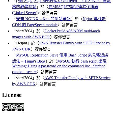
「
[MS SQL] SQL Server建立Oracle的Linked Server – 寰葛
格的教學網站
」於〈
在MSSQL中設定連結伺服器
(Linked Server)
〉發佈留言
「
安裝 NGINX – Ken 的架站筆記
」於〈
Nginx 專注於
CDN 的 PageSpeed module
〉發佈留言
「
shazi7804
」於〈
Docker build x86/ARM multi-arch
images with AWS ECR
〉發佈留言
「
Delphi
」於〈
AWS Transfer Family with SFTP Service by
AWS CDK
〉發佈留言
「
MySQL Replication Slave 使用 Bash Script 來忽略錯誤
語法 – Tsung's Blog
」於〈
MySQL 執行 bash script 出現
Warning: Using a password on the command line interface
can be insecure
〉發佈留言
「
shazi7804
」於〈
AWS Transfer Family with SFTP Service
by AWS CDK
〉發佈留言
License