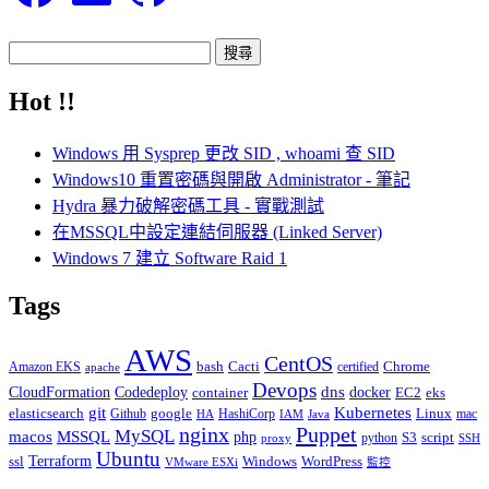
搜
尋
Hot !!
關
鍵
Windows 用 Sysprep 更改 SID , whoami 查 SID
字:
Windows10 重置密碼與開啟 Administrator - 筆記
Hydra 暴力破解密碼工具 - 實戰測試
在MSSQL中設定連結伺服器 (Linked Server)
Windows 7 建立 Software Raid 1
Tags
AWS
CentOS
Cacti
Chrome
Amazon EKS
bash
certified
apache
Devops
dns
docker
CloudFormation
Codedeploy
container
EC2
eks
git
Kubernetes
elasticsearch
google
Linux
Github
HashiCorp
mac
IAM
HA
Java
Puppet
nginx
MySQL
macos
MSSQL
php
S3
script
python
proxy
SSH
Ubuntu
ssl
Terraform
Windows
WordPress
VMware ESXi
監控