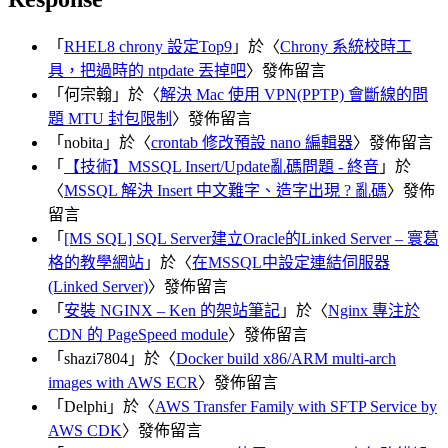
「
RHEL8 chrony 設定Top9
」於〈
Chrony 系統校時工
具，把過時的 ntpdate 丟掉吧
〉發佈留言
「
何宗翰
」於〈
解決 Mac 使用 VPN(PPTP) 會斷線的問
題 MTU 封包限制
〉發佈留言
「
nobita
」於〈
crontab 修改預設 nano 編輯器
〉發佈留言
「
【技術】MSSQL Insert/Update亂碼問題 - 終音
」於
〈
MSSQL 解決 Insert 中文難字、造字出現 ? 亂碼
〉發佈
留言
「
[MS SQL] SQL Server建立Oracle的Linked Server – 寰葛
格的教學網站
」於〈
在MSSQL中設定連結伺服器
(Linked Server)
〉發佈留言
「
安裝 NGINX – Ken 的架站筆記
」於〈
Nginx 專注於
CDN 的 PageSpeed module
〉發佈留言
「
shazi7804
」於〈
Docker build x86/ARM multi-arch
images with AWS ECR
〉發佈留言
「
Delphi
」於〈
AWS Transfer Family with SFTP Service by
AWS CDK
〉發佈留言