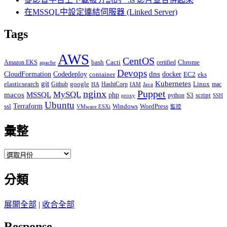
在MSSQL中設定連結伺服器 (Linked Server)
Tags
AWS
CentOS
Cacti
Chrome
Amazon EKS
bash
certified
apache
Devops
dns
docker
CloudFormation
Codedeploy
container
EC2
eks
git
Kubernetes
elasticsearch
google
Linux
Github
HashiCorp
mac
IAM
HA
Java
Puppet
nginx
MySQL
macos
MSSQL
php
S3
script
python
proxy
SSH
Ubuntu
ssl
Terraform
Windows
WordPress
VMware ESXi
監控
彙整
彙
整
分類
展開全部
|
收合全部
Response