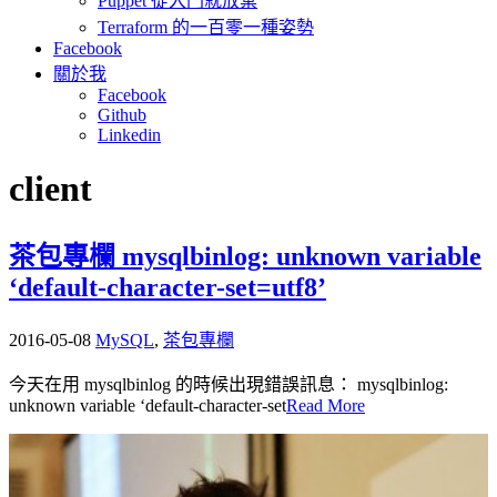
Puppet 從入門就放棄
Terraform 的一百零一種姿勢
Facebook
關於我
Facebook
Github
Linkedin
client
茶包專欄 mysqlbinlog: unknown variable
‘default-character-set=utf8’
2016-05-08
MySQL
,
茶包專欄
今天在用 mysqlbinlog 的時候出現錯誤訊息： mysqlbinlog:
unknown variable ‘default-character-set
Read More