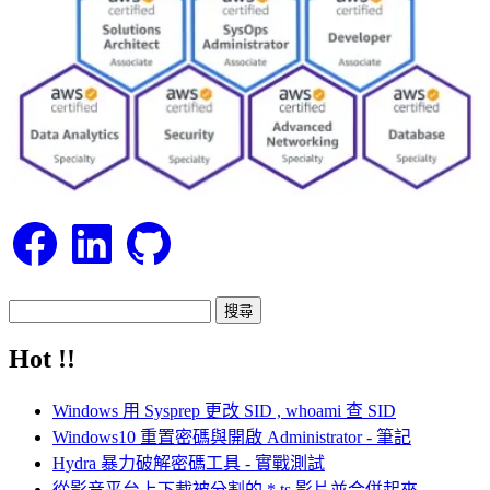
Facebook
LinkedIn
GitHub
搜
尋
Hot !!
關
鍵
Windows 用 Sysprep 更改 SID , whoami 查 SID
字:
Windows10 重置密碼與開啟 Administrator - 筆記
Hydra 暴力破解密碼工具 - 實戰測試
從影音平台上下載被分割的 *.ts 影片並合併起來