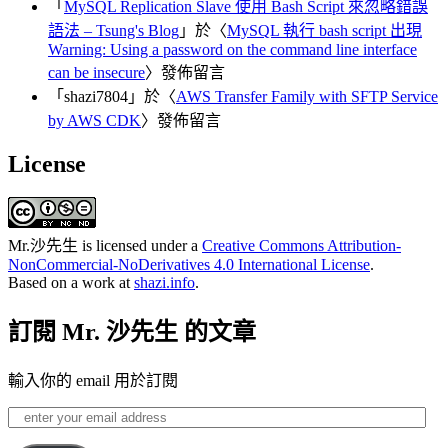
「
MySQL Replication Slave 使用 Bash Script 來忽略錯誤
語法 – Tsung's Blog
」於〈
MySQL 執行 bash script 出現
Warning: Using a password on the command line interface
can be insecure
〉發佈留言
「
shazi7804
」於〈
AWS Transfer Family with SFTP Service
by AWS CDK
〉發佈留言
License
Mr.沙先生
is licensed under a
Creative Commons Attribution-
NonCommercial-NoDerivatives 4.0 International License
.
Based on a work at
shazi.info
.
訂閱 Mr. 沙先生 的文章
輸入你的 email 用於訂閱
enter
your