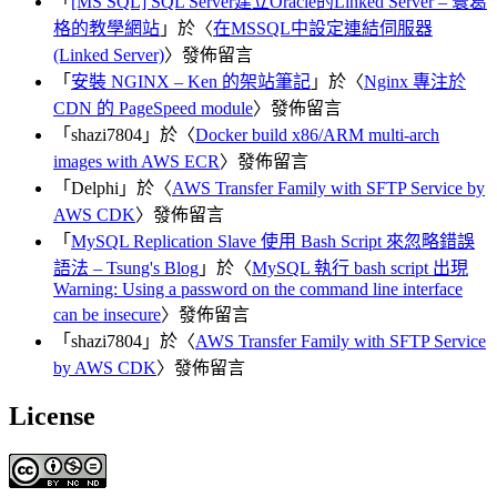
「
[MS SQL] SQL Server建立Oracle的Linked Server – 寰葛
格的教學網站
」於〈
在MSSQL中設定連結伺服器
(Linked Server)
〉發佈留言
「
安裝 NGINX – Ken 的架站筆記
」於〈
Nginx 專注於
CDN 的 PageSpeed module
〉發佈留言
「
shazi7804
」於〈
Docker build x86/ARM multi-arch
images with AWS ECR
〉發佈留言
「
Delphi
」於〈
AWS Transfer Family with SFTP Service by
AWS CDK
〉發佈留言
「
MySQL Replication Slave 使用 Bash Script 來忽略錯誤
語法 – Tsung's Blog
」於〈
MySQL 執行 bash script 出現
Warning: Using a password on the command line interface
can be insecure
〉發佈留言
「
shazi7804
」於〈
AWS Transfer Family with SFTP Service
by AWS CDK
〉發佈留言
License