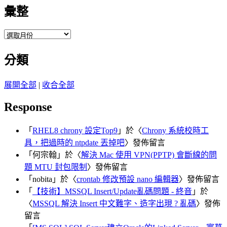
彙整
彙
整
分類
展開全部
|
收合全部
Response
「
RHEL8 chrony 設定Top9
」於〈
Chrony 系統校時工
具，把過時的 ntpdate 丟掉吧
〉發佈留言
「
何宗翰
」於〈
解決 Mac 使用 VPN(PPTP) 會斷線的問
題 MTU 封包限制
〉發佈留言
「
nobita
」於〈
crontab 修改預設 nano 編輯器
〉發佈留言
「
【技術】MSSQL Insert/Update亂碼問題 - 終音
」於
〈
MSSQL 解決 Insert 中文難字、造字出現 ? 亂碼
〉發佈
留言