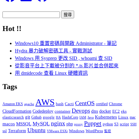
搜
尋
Hot !!
關
鍵
Windows10 重置密碼與開啟 Administrator - 筆記
字:
Hydra 暴力破解密碼工具 - 實戰測試
Windows 用 Sysprep 更改 SID , whoami 查 SID
從影音平台上下載被分割的 *.ts 影片並合併起來
用 dmidecode 查看 Linux 硬體資訊
Tags
AWS
CentOS
Cacti
Chrome
Amazon EKS
bash
certified
apache
Devops
dns
docker
CloudFormation
Codedeploy
container
EC2
eks
git
Kubernetes
elasticsearch
google
Linux
Github
HashiCorp
mac
IAM
HA
Java
Puppet
nginx
MySQL
macos
MSSQL
php
S3
script
python
proxy
SSH
Ubuntu
ssl
Terraform
Windows
WordPress
VMware ESXi
監控