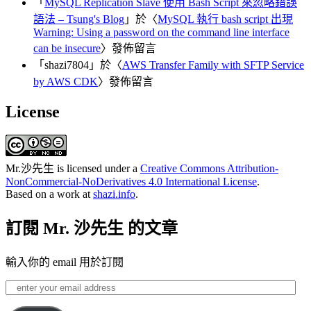
「
MySQL Replication Slave 使用 Bash Script 來忽略錯誤
語法 – Tsung's Blog
」於〈
MySQL 執行 bash script 出現
Warning: Using a password on the command line interface
can be insecure
〉發佈留言
「
shazi7804
」於〈
AWS Transfer Family with SFTP Service
by AWS CDK
〉發佈留言
License
Mr.沙先生
is licensed under a
Creative Commons Attribution-
NonCommercial-NoDerivatives 4.0 International License
.
Based on a work at
shazi.info
.
訂閱 Mr. 沙先生 的文章
輸入你的 email 用於訂閱
enter
your
email