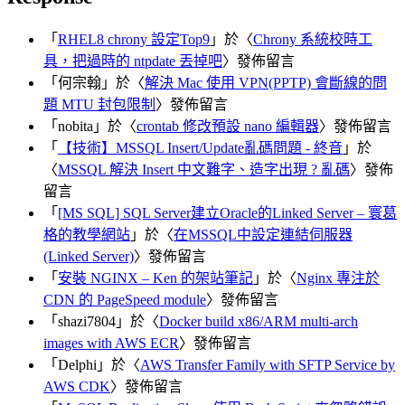
「
RHEL8 chrony 設定Top9
」於〈
Chrony 系統校時工
具，把過時的 ntpdate 丟掉吧
〉發佈留言
「
何宗翰
」於〈
解決 Mac 使用 VPN(PPTP) 會斷線的問
題 MTU 封包限制
〉發佈留言
「
nobita
」於〈
crontab 修改預設 nano 編輯器
〉發佈留言
「
【技術】MSSQL Insert/Update亂碼問題 - 終音
」於
〈
MSSQL 解決 Insert 中文難字、造字出現 ? 亂碼
〉發佈
留言
「
[MS SQL] SQL Server建立Oracle的Linked Server – 寰葛
格的教學網站
」於〈
在MSSQL中設定連結伺服器
(Linked Server)
〉發佈留言
「
安裝 NGINX – Ken 的架站筆記
」於〈
Nginx 專注於
CDN 的 PageSpeed module
〉發佈留言
「
shazi7804
」於〈
Docker build x86/ARM multi-arch
images with AWS ECR
〉發佈留言
「
Delphi
」於〈
AWS Transfer Family with SFTP Service by
AWS CDK
〉發佈留言