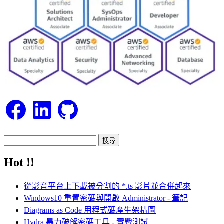
Facebook
LinkedIn
GitHub
搜
尋
Hot !!
關
鍵
從影音平台上下載被分割的 *.ts 影片並合併起來
字:
Windows10 重置密碼與開啟 Administrator - 筆記
Diagrams as Code 用程式碼產生架構圖
Hydra 暴力破解密碼工具 - 實戰測試