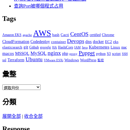
查詢Port被哪個程式占用
Tags
AWS
CentOS
Cacti
Chrome
Amazon EKS
bash
certified
apache
Devops
dns
docker
CloudFormation
Codedeploy
container
EC2
eks
git
Kubernetes
elasticsearch
google
Linux
Github
HashiCorp
mac
IAM
HA
Java
Puppet
nginx
MySQL
macos
MSSQL
php
S3
script
python
proxy
SSH
Ubuntu
ssl
Terraform
Windows
WordPress
VMware ESXi
監控
彙整
彙
整
分類
展開全部
|
收合全部
Response