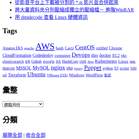
從影音平台上下載被分割的 *.ts 影片並合併起來
將大量資料夾分別壓縮成獨立的壓縮檔－ 進階WinRAR
用 dmidecode 查看 Linux 硬體資訊
Tags
AWS
CentOS
Cacti
Chrome
Amazon EKS
bash
certified
apache
Devops
dns
docker
CloudFormation
Codedeploy
container
EC2
eks
git
Kubernetes
elasticsearch
google
Linux
Github
HashiCorp
mac
IAM
HA
Java
Puppet
nginx
MySQL
macos
MSSQL
php
S3
script
python
proxy
SSH
Ubuntu
ssl
Terraform
Windows
WordPress
VMware ESXi
監控
彙整
彙
整
分類
展開全部
|
收合全部