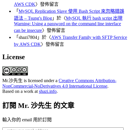
AWS CDK
〉發佈留言
「
MySQL Replication Slave 使用 Bash Script 來忽略錯誤
語法 – Tsung's Blog
」於〈
MySQL 執行 bash script 出現
Warning: Using a password on the command line interface
can be insecure
〉發佈留言
「
shazi7804
」於〈
AWS Transfer Family with SFTP Service
by AWS CDK
〉發佈留言
License
Mr.沙先生
is licensed under a
Creative Commons Attribution-
NonCommercial-NoDerivatives 4.0 International License
.
Based on a work at
shazi.info
.
訂閱 Mr. 沙先生 的文章
輸入你的 email 用於訂閱
enter