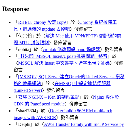
Response
「
RHEL8 chrony 設定Top9
」於〈
Chrony 系統校時工
具，把過時的 ntpdate 丟掉吧
〉發佈留言
「
何宗翰
」於〈
解決 Mac 使用 VPN(PPTP) 會斷線的問
題 MTU 封包限制
〉發佈留言
「
nobita
」於〈
crontab 修改預設 nano 編輯器
〉發佈留言
「
【技術】MSSQL Insert/Update亂碼問題 - 終音
」於
〈
MSSQL 解決 Insert 中文難字、造字出現 ? 亂碼
〉發佈
留言
「
[MS SQL] SQL Server建立Oracle的Linked Server – 寰葛
格的教學網站
」於〈
在MSSQL中設定連結伺服器
(Linked Server)
〉發佈留言
「
安裝 NGINX – Ken 的架站筆記
」於〈
Nginx 專注於
CDN 的 PageSpeed module
〉發佈留言
「
shazi7804
」於〈
Docker build x86/ARM multi-arch
images with AWS ECR
〉發佈留言
「
Delphi
」於〈
AWS Transfer Family with SFTP Service by