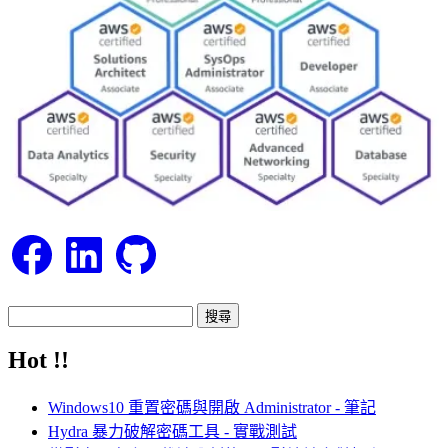
Facebook
LinkedIn
GitHub
搜
尋
Hot !!
關
鍵
Windows10 重置密碼與開啟 Administrator - 筆記
字:
Hydra 暴力破解密碼工具 - 實戰測試