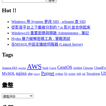
尋
Hot !!
關
鍵
Windows 用 Sysprep 更改 SID , whoami 查 SID
字:
從影音平台上下載被分割的 *.ts 影片並合併起來
Windows10 重置密碼與開啟 Administrator - 筆記
Hydra 暴力破解密碼工具 - 實戰測試
在MSSQL中設定連結伺服器 (Linked Server)
Tags
AWS
CentOS
Cacti
Chrome
CloudFo
Amazon EKS
bash
certified
apache
Puppet
nginx
Ub
MySQL
php
S3
script
ssl
Terraform
python
proxy
SSH
彙整
彙
整