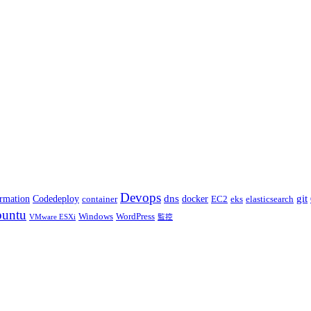
Devops
dns
git
docker
rmation
Codedeploy
container
elasticsearch
EC2
eks
untu
Windows
WordPress
VMware ESXi
監控