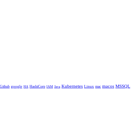
Kubernetes
macos
MSSQL
google
Linux
Github
HashiCorp
mac
IAM
HA
Java