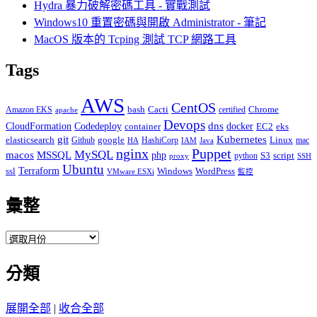
Hydra 暴力破解密碼工具 - 實戰測試
Windows10 重置密碼與開啟 Administrator - 筆記
MacOS 版本的 Tcping 測試 TCP 網路工具
Tags
AWS
CentOS
Cacti
Chrome
Amazon EKS
bash
certified
apache
Devops
dns
docker
CloudFormation
Codedeploy
container
EC2
eks
git
Kubernetes
elasticsearch
google
Linux
Github
HashiCorp
mac
IAM
HA
Java
Puppet
nginx
MySQL
macos
MSSQL
php
S3
script
python
proxy
SSH
Ubuntu
ssl
Terraform
Windows
WordPress
VMware ESXi
監控
彙整
彙
整
分類
展開全部
|
收合全部