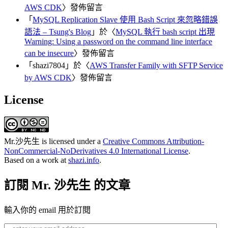
AWS CDK
〉發佈留言
「
MySQL Replication Slave 使用 Bash Script 來忽略錯誤
語法 – Tsung's Blog
」於〈
MySQL 執行 bash script 出現
Warning: Using a password on the command line interface
can be insecure
〉發佈留言
「
shazi7804
」於〈
AWS Transfer Family with SFTP Service
by AWS CDK
〉發佈留言
License
Mr.沙先生
is licensed under a
Creative Commons Attribution-
NonCommercial-NoDerivatives 4.0 International License
.
Based on a work at
shazi.info
.
訂閱 Mr. 沙先生 的文章
輸入你的 email 用於訂閱
enter