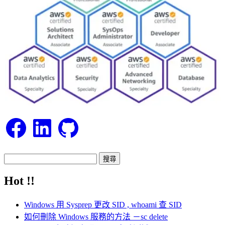
Facebook
LinkedIn
GitHub
搜
尋
Hot !!
關
鍵
Windows 用 Sysprep 更改 SID , whoami 查 SID
字:
如何刪除 Windows 服務的方法 －sc delete