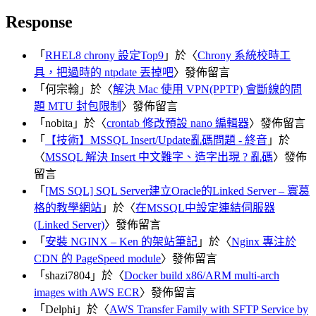
Response
「
RHEL8 chrony 設定Top9
」於〈
Chrony 系統校時工
具，把過時的 ntpdate 丟掉吧
〉發佈留言
「
何宗翰
」於〈
解決 Mac 使用 VPN(PPTP) 會斷線的問
題 MTU 封包限制
〉發佈留言
「
nobita
」於〈
crontab 修改預設 nano 編輯器
〉發佈留言
「
【技術】MSSQL Insert/Update亂碼問題 - 終音
」於
〈
MSSQL 解決 Insert 中文難字、造字出現 ? 亂碼
〉發佈
留言
「
[MS SQL] SQL Server建立Oracle的Linked Server – 寰葛
格的教學網站
」於〈
在MSSQL中設定連結伺服器
(Linked Server)
〉發佈留言
「
安裝 NGINX – Ken 的架站筆記
」於〈
Nginx 專注於
CDN 的 PageSpeed module
〉發佈留言
「
shazi7804
」於〈
Docker build x86/ARM multi-arch
images with AWS ECR
〉發佈留言
「
Delphi
」於〈
AWS Transfer Family with SFTP Service by