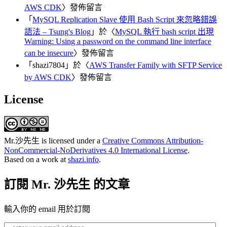
AWS CDK
〉發佈留言
「
MySQL Replication Slave 使用 Bash Script 來忽略錯誤
語法 – Tsung's Blog
」於〈
MySQL 執行 bash script 出現
Warning: Using a password on the command line interface
can be insecure
〉發佈留言
「
shazi7804
」於〈
AWS Transfer Family with SFTP Service
by AWS CDK
〉發佈留言
License
Mr.沙先生
is licensed under a
Creative Commons Attribution-
NonCommercial-NoDerivatives 4.0 International License
.
Based on a work at
shazi.info
.
訂閱 Mr. 沙先生 的文章
輸入你的 email 用於訂閱
enter