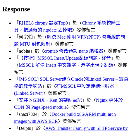
Response
「
RHEL8 chrony 設定Top9
」於〈
Chrony 系統校時工
具，把過時的 ntpdate 丟掉吧
〉發佈留言
「
何宗翰
」於〈
解決 Mac 使用 VPN(PPTP) 會斷線的問
題 MTU 封包限制
〉發佈留言
「
nobita
」於〈
crontab 修改預設 nano 編輯器
〉發佈留言
「
【技術】MSSQL Insert/Update亂碼問題 - 終音
」於
〈
MSSQL 解決 Insert 中文難字、造字出現 ? 亂碼
〉發佈
留言
「
[MS SQL] SQL Server建立Oracle的Linked Server – 寰葛
格的教學網站
」於〈
在MSSQL中設定連結伺服器
(Linked Server)
〉發佈留言
「
安裝 NGINX – Ken 的架站筆記
」於〈
Nginx 專注於
CDN 的 PageSpeed module
〉發佈留言
「
shazi7804
」於〈
Docker build x86/ARM multi-arch
images with AWS ECR
〉發佈留言
「
Delphi
」於〈
AWS Transfer Family with SFTP Service by