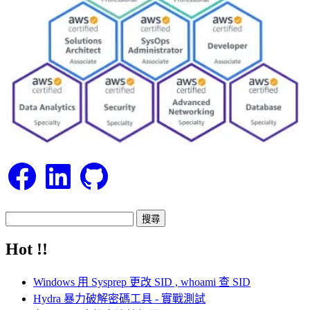
Facebook
LinkedIn
GitHub
搜
尋
Hot !!
關
鍵
Windows 用 Sysprep 更改 SID , whoami 查 SID
字:
Hydra 暴力破解密碼工具 - 實戰測試