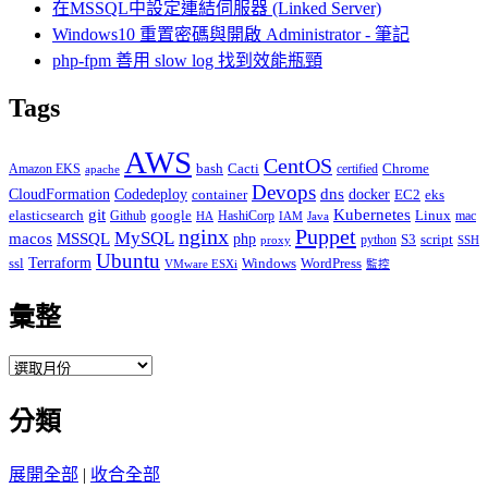
在MSSQL中設定連結伺服器 (Linked Server)
Windows10 重置密碼與開啟 Administrator - 筆記
php-fpm 善用 slow log 找到效能瓶頸
Tags
AWS
CentOS
Cacti
Chrome
Amazon EKS
bash
certified
apache
Devops
dns
docker
CloudFormation
Codedeploy
container
EC2
eks
git
Kubernetes
elasticsearch
google
Linux
Github
HashiCorp
mac
IAM
HA
Java
Puppet
nginx
MySQL
macos
MSSQL
php
S3
script
python
proxy
SSH
Ubuntu
ssl
Terraform
Windows
WordPress
VMware ESXi
監控
彙整
彙
整
分類
展開全部
|
收合全部