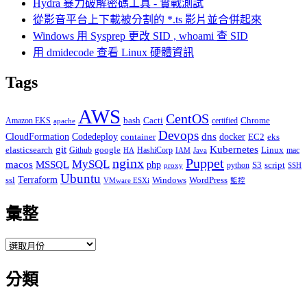
Hydra 暴力破解密碼工具 - 實戰測試
從影音平台上下載被分割的 *.ts 影片並合併起來
Windows 用 Sysprep 更改 SID , whoami 查 SID
用 dmidecode 查看 Linux 硬體資訊
Tags
AWS
CentOS
Cacti
Chrome
Amazon EKS
bash
certified
apache
Devops
dns
docker
CloudFormation
Codedeploy
container
EC2
eks
git
Kubernetes
elasticsearch
google
Linux
Github
HashiCorp
mac
IAM
HA
Java
Puppet
nginx
MySQL
macos
MSSQL
php
S3
script
python
proxy
SSH
Ubuntu
ssl
Terraform
Windows
WordPress
VMware ESXi
監控
彙整
彙
整
分類