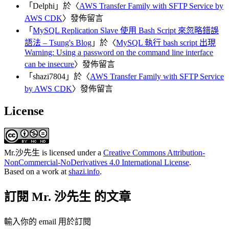
「
Delphi
」於〈
AWS Transfer Family with SFTP Service by
AWS CDK
〉發佈留言
「
MySQL Replication Slave 使用 Bash Script 來忽略錯誤
語法 – Tsung's Blog
」於〈
MySQL 執行 bash script 出現
Warning: Using a password on the command line interface
can be insecure
〉發佈留言
「
shazi7804
」於〈
AWS Transfer Family with SFTP Service
by AWS CDK
〉發佈留言
License
Mr.沙先生
is licensed under a
Creative Commons Attribution-
NonCommercial-NoDerivatives 4.0 International License
.
Based on a work at
shazi.info
.
訂閱 Mr. 沙先生 的文章
輸入你的 email 用於訂閱