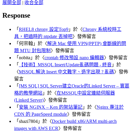
展開全部
|
收合全部
Response
「
RHEL8 chrony 設定Top9
」於〈
Chrony 系統校時工
具，把過時的 ntpdate 丟掉吧
〉發佈留言
「
何宗翰
」於〈
解決 Mac 使用 VPN(PPTP) 會斷線的問
題 MTU 封包限制
〉發佈留言
「
nobita
」於〈
crontab 修改預設 nano 編輯器
〉發佈留言
「
【技術】MSSQL Insert/Update亂碼問題 - 終音
」於
〈
MSSQL 解決 Insert 中文難字、造字出現 ? 亂碼
〉發佈
留言
「
[MS SQL] SQL Server建立Oracle的Linked Server – 寰葛
格的教學網站
」於〈
在MSSQL中設定連結伺服器
(Linked Server)
〉發佈留言
「
安裝 NGINX – Ken 的架站筆記
」於〈
Nginx 專注於
CDN 的 PageSpeed module
〉發佈留言
「
shazi7804
」於〈
Docker build x86/ARM multi-arch
images with AWS ECR
〉發佈留言