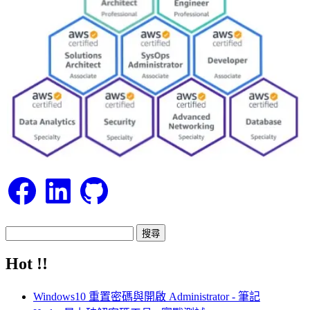
Facebook
LinkedIn
GitHub
搜
尋
Hot !!
關
鍵
Windows10 重置密碼與開啟 Administrator - 筆記
字: