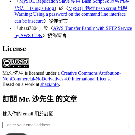
「
MySQL Replication Slave 使用 Bash Script 來忽略錯誤
語法 – Tsung's Blog
」於〈
MySQL 執行 bash script 出現
Warning: Using a password on the command line interface
can be insecure
〉發佈留言
「
shazi7804
」於〈
AWS Transfer Family with SFTP Service
by AWS CDK
〉發佈留言
License
Mr.沙先生
is licensed under a
Creative Commons Attribution-
NonCommercial-NoDerivatives 4.0 International License
.
Based on a work at
shazi.info
.
訂閱 Mr. 沙先生 的文章
輸入你的 email 用於訂閱
enter
your
email