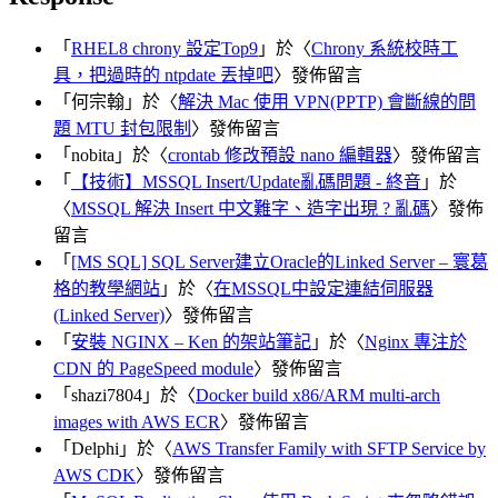
「
RHEL8 chrony 設定Top9
」於〈
Chrony 系統校時工
具，把過時的 ntpdate 丟掉吧
〉發佈留言
「
何宗翰
」於〈
解決 Mac 使用 VPN(PPTP) 會斷線的問
題 MTU 封包限制
〉發佈留言
「
nobita
」於〈
crontab 修改預設 nano 編輯器
〉發佈留言
「
【技術】MSSQL Insert/Update亂碼問題 - 終音
」於
〈
MSSQL 解決 Insert 中文難字、造字出現 ? 亂碼
〉發佈
留言
「
[MS SQL] SQL Server建立Oracle的Linked Server – 寰葛
格的教學網站
」於〈
在MSSQL中設定連結伺服器
(Linked Server)
〉發佈留言
「
安裝 NGINX – Ken 的架站筆記
」於〈
Nginx 專注於
CDN 的 PageSpeed module
〉發佈留言
「
shazi7804
」於〈
Docker build x86/ARM multi-arch
images with AWS ECR
〉發佈留言
「
Delphi
」於〈
AWS Transfer Family with SFTP Service by
AWS CDK
〉發佈留言