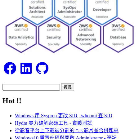
Facebook
LinkedIn
GitHub
搜
尋
Hot !!
關
鍵
Windows 用 Sysprep 更改 SID , whoami 查 SID
字:
Hydra 暴力破解密碼工具 - 實戰測試
從影音平台上下載被分割的 *.ts 影片並合併起來
Windows10 重置密碼與開啟 Administrator - 筆記