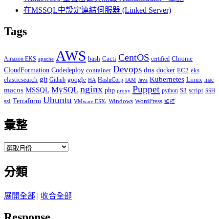
在MSSQL中設定連結伺服器 (Linked Server)
Tags
AWS
CentOS
Cacti
Chrome
Amazon EKS
bash
certified
apache
Devops
dns
docker
CloudFormation
Codedeploy
container
EC2
eks
git
Kubernetes
elasticsearch
google
Linux
Github
HashiCorp
mac
IAM
HA
Java
Puppet
nginx
MySQL
macos
MSSQL
php
S3
script
python
proxy
SSH
Ubuntu
ssl
Terraform
Windows
WordPress
VMware ESXi
監控
彙整
彙
整
分類
展開全部
|
收合全部
Response