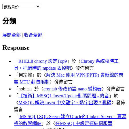
彙
整
分類
展開全部
|
收合全部
Response
「
RHEL8 chrony 設定Top9
」於〈
Chrony 系統校時工
具，把過時的 ntpdate 丟掉吧
〉發佈留言
「
何宗翰
」於〈
解決 Mac 使用 VPN(PPTP) 會斷線的問
題 MTU 封包限制
〉發佈留言
「
nobita
」於〈
crontab 修改預設 nano 編輯器
〉發佈留言
「
【技術】MSSQL Insert/Update亂碼問題 - 終音
」於
〈
MSSQL 解決 Insert 中文難字、造字出現 ? 亂碼
〉發佈
留言
「
[MS SQL] SQL Server建立Oracle的Linked Server – 寰葛
格的教學網站
」於〈
在MSSQL中設定連結伺服器