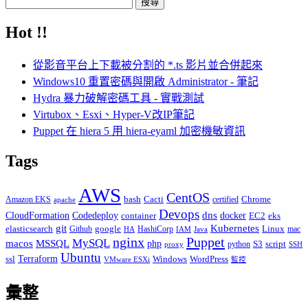
搜
尋
Hot !!
關
鍵
從影音平台上下載被分割的 *.ts 影片並合併起來
字:
Windows10 重置密碼與開啟 Administrator - 筆記
Hydra 暴力破解密碼工具 - 實戰測試
Virtubox、Esxi、Hyper-V改IP筆記
Puppet 在 hiera 5 用 hiera-eyaml 加密機敏資訊
Tags
AWS
CentOS
Cacti
Chrome
Amazon EKS
bash
certified
apache
Devops
dns
docker
CloudFormation
Codedeploy
container
EC2
eks
git
Kubernetes
elasticsearch
google
Linux
Github
HashiCorp
mac
IAM
HA
Java
Puppet
nginx
MySQL
macos
MSSQL
php
S3
script
python
proxy
SSH
Ubuntu
ssl
Terraform
Windows
WordPress
VMware ESXi
監控
彙整