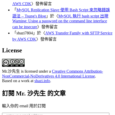
AWS CDK
〉發佈留言
「
MySQL Replication Slave 使用 Bash Script 來忽略錯誤
語法 – Tsung's Blog
」於〈
MySQL 執行 bash script 出現
Warning: Using a password on the command line interface
can be insecure
〉發佈留言
「
shazi7804
」於〈
AWS Transfer Family with SFTP Service
by AWS CDK
〉發佈留言
License
Mr.沙先生
is licensed under a
Creative Commons Attribution-
NonCommercial-NoDerivatives 4.0 International License
.
Based on a work at
shazi.info
.
訂閱 Mr. 沙先生 的文章
輸入你的 email 用於訂閱
enter