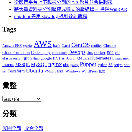
從影音平台上下載被分割的 *.ts 影片並合併起來
將大量資料夾分別壓縮成獨立的壓縮檔－ 進階WinRAR
php-fpm 善用 slow log 找到效能瓶頸
Tags
AWS
CentOS
Cacti
Chrome
Amazon EKS
bash
certified
apache
Devops
dns
docker
CloudFormation
Codedeploy
container
EC2
eks
git
Kubernetes
elasticsearch
google
Linux
Github
HashiCorp
mac
IAM
HA
Java
Puppet
nginx
MySQL
macos
MSSQL
php
S3
script
python
proxy
SSH
Ubuntu
ssl
Terraform
Windows
WordPress
VMware ESXi
監控
彙整
彙
整
分類
展開全部
|
收合全部