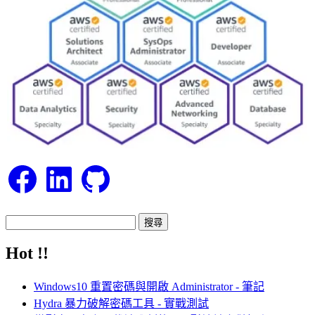
Facebook
LinkedIn
GitHub
搜
尋
Hot !!
關
鍵
Windows10 重置密碼與開啟 Administrator - 筆記
字:
Hydra 暴力破解密碼工具 - 實戰測試