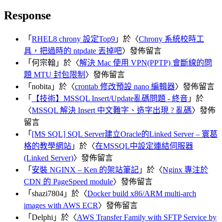
Response
「
RHEL8 chrony 設定Top9
」於〈
Chrony 系統校時工
具，把過時的 ntpdate 丟掉吧
〉發佈留言
「
何宗翰
」於〈
解決 Mac 使用 VPN(PPTP) 會斷線的問
題 MTU 封包限制
〉發佈留言
「
nobita
」於〈
crontab 修改預設 nano 編輯器
〉發佈留言
「
【技術】MSSQL Insert/Update亂碼問題 - 終音
」於
〈
MSSQL 解決 Insert 中文難字、造字出現 ? 亂碼
〉發佈
留言
「
[MS SQL] SQL Server建立Oracle的Linked Server – 寰葛
格的教學網站
」於〈
在MSSQL中設定連結伺服器
(Linked Server)
〉發佈留言
「
安裝 NGINX – Ken 的架站筆記
」於〈
Nginx 專注於
CDN 的 PageSpeed module
〉發佈留言
「
shazi7804
」於〈
Docker build x86/ARM multi-arch
images with AWS ECR
〉發佈留言
「
Delphi
」於〈
AWS Transfer Family with SFTP Service by