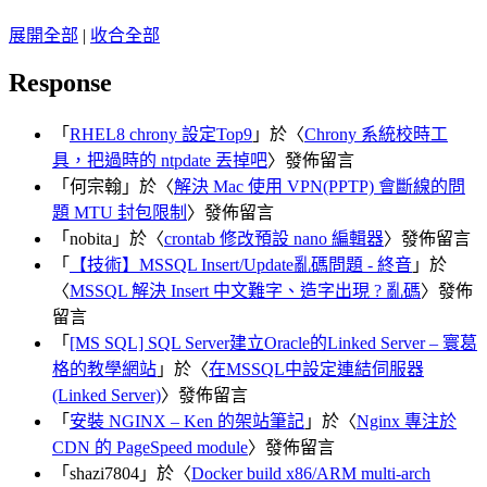
展開全部
|
收合全部
Response
「
RHEL8 chrony 設定Top9
」於〈
Chrony 系統校時工
具，把過時的 ntpdate 丟掉吧
〉發佈留言
「
何宗翰
」於〈
解決 Mac 使用 VPN(PPTP) 會斷線的問
題 MTU 封包限制
〉發佈留言
「
nobita
」於〈
crontab 修改預設 nano 編輯器
〉發佈留言
「
【技術】MSSQL Insert/Update亂碼問題 - 終音
」於
〈
MSSQL 解決 Insert 中文難字、造字出現 ? 亂碼
〉發佈
留言
「
[MS SQL] SQL Server建立Oracle的Linked Server – 寰葛
格的教學網站
」於〈
在MSSQL中設定連結伺服器
(Linked Server)
〉發佈留言
「
安裝 NGINX – Ken 的架站筆記
」於〈
Nginx 專注於
CDN 的 PageSpeed module
〉發佈留言
「
shazi7804
」於〈
Docker build x86/ARM multi-arch