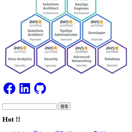
Facebook
LinkedIn
GitHub
搜
尋
Hot !!
關
鍵