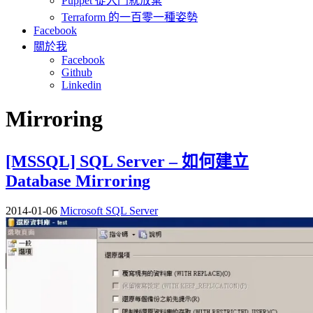
Puppet 從入門就放棄
Terraform 的一百零一種姿勢
Facebook
關於我
Facebook
Github
Linkedin
Mirroring
[MSSQL] SQL Server – 如何建立
Database Mirroring
2014-01-06
Microsoft SQL Server