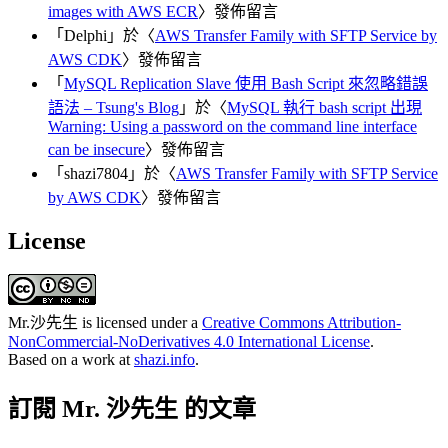
images with AWS ECR
〉發佈留言
「
Delphi
」於〈
AWS Transfer Family with SFTP Service by
AWS CDK
〉發佈留言
「
MySQL Replication Slave 使用 Bash Script 來忽略錯誤
語法 – Tsung's Blog
」於〈
MySQL 執行 bash script 出現
Warning: Using a password on the command line interface
can be insecure
〉發佈留言
「
shazi7804
」於〈
AWS Transfer Family with SFTP Service
by AWS CDK
〉發佈留言
License
Mr.沙先生
is licensed under a
Creative Commons Attribution-
NonCommercial-NoDerivatives 4.0 International License
.
Based on a work at
shazi.info
.
訂閱 Mr. 沙先生 的文章