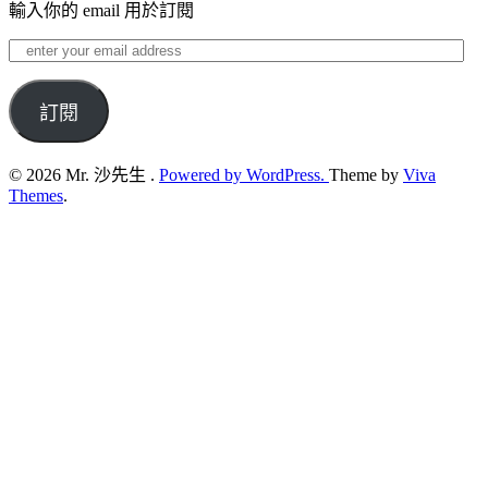
輸入你的 email 用於訂閱
enter
your
email
address
訂閱
© 2026 Mr. 沙先生 .
Powered by WordPress.
Theme by
Viva
Themes
.