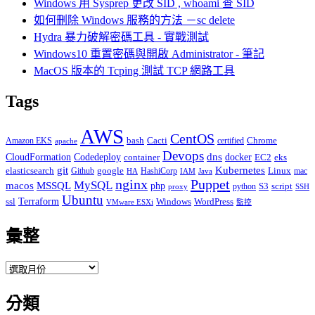
Windows 用 Sysprep 更改 SID , whoami 查 SID
字:
如何刪除 Windows 服務的方法 －sc delete
Hydra 暴力破解密碼工具 - 實戰測試
Windows10 重置密碼與開啟 Administrator - 筆記
MacOS 版本的 Tcping 測試 TCP 網路工具
Tags
AWS
CentOS
Cacti
Chrome
Amazon EKS
bash
certified
apache
Devops
dns
docker
CloudFormation
Codedeploy
container
EC2
eks
git
Kubernetes
elasticsearch
google
Linux
Github
HashiCorp
mac
IAM
HA
Java
Puppet
nginx
MySQL
macos
MSSQL
php
S3
script
python
proxy
SSH
Ubuntu
ssl
Terraform
Windows
WordPress
VMware ESXi
監控
彙整
彙
整
分類