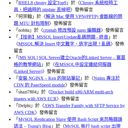
「
RHEL8 chrony 設定Top9
」於〈
Chrony 系統校時工
具，把過時的 ntpdate 丟掉吧
〉發佈留言
「
何宗翰
」於〈
解決 Mac 使用 VPN(PPTP) 會斷線的問
題 MTU 封包限制
〉發佈留言
「
nobita
」於〈
crontab 修改預設 nano 編輯器
〉發佈留言
「
【技術】MSSQL Insert/Update亂碼問題 - 終音
」於
〈
MSSQL 解決 Insert 中文難字、造字出現 ? 亂碼
〉發佈
留言
「
[MS SQL] SQL Server建立Oracle的Linked Server – 寰葛
格的教學網站
」於〈
在MSSQL中設定連結伺服器
(Linked Server)
〉發佈留言
「
安裝 NGINX – Ken 的架站筆記
」於〈
Nginx 專注於
CDN 的 PageSpeed module
〉發佈留言
「
shazi7804
」於〈
Docker build x86/ARM multi-arch
images with AWS ECR
〉發佈留言
「
Delphi
」於〈
AWS Transfer Family with SFTP Service by
AWS CDK
〉發佈留言
「
MySQL Replication Slave 使用 Bash Script 來忽略錯誤
語法 – Tsung's Blog
」於〈
MySQL 執行 bash script 出現