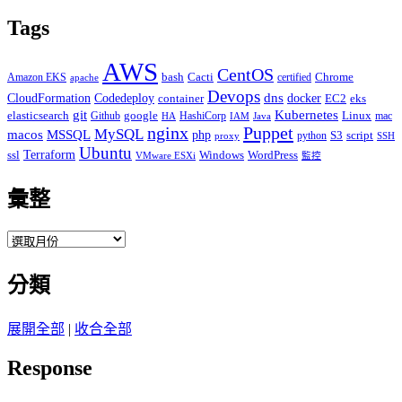
Tags
AWS
CentOS
Cacti
Chrome
Amazon EKS
bash
certified
apache
Devops
dns
docker
CloudFormation
Codedeploy
container
EC2
eks
git
Kubernetes
elasticsearch
google
Linux
Github
HashiCorp
mac
IAM
HA
Java
Puppet
nginx
MySQL
macos
MSSQL
php
S3
script
python
proxy
SSH
Ubuntu
ssl
Terraform
Windows
WordPress
VMware ESXi
監控
彙整
彙
整
分類
展開全部
|
收合全部
Response