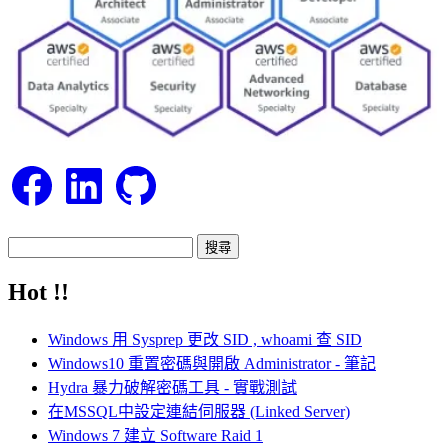
Facebook
LinkedIn
GitHub
搜
尋
Hot !!
關
鍵
Windows 用 Sysprep 更改 SID , whoami 查 SID
字:
Windows10 重置密碼與開啟 Administrator - 筆記
Hydra 暴力破解密碼工具 - 實戰測試
在MSSQL中設定連結伺服器 (Linked Server)
Windows 7 建立 Software Raid 1