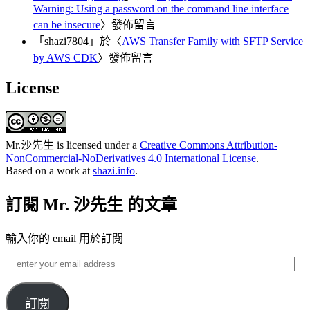
Warning: Using a password on the command line interface
can be insecure
〉發佈留言
「
shazi7804
」於〈
AWS Transfer Family with SFTP Service
by AWS CDK
〉發佈留言
License
Mr.沙先生
is licensed under a
Creative Commons Attribution-
NonCommercial-NoDerivatives 4.0 International License
.
Based on a work at
shazi.info
.
訂閱 Mr. 沙先生 的文章
輸入你的 email 用於訂閱
enter
your
email
address
訂閱