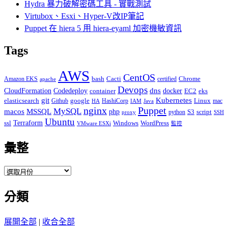
Hydra 暴力破解密碼工具 - 實戰測試
Virtubox、Esxi、Hyper-V改IP筆記
Puppet 在 hiera 5 用 hiera-eyaml 加密機敏資訊
Tags
AWS
CentOS
Cacti
Chrome
Amazon EKS
bash
certified
apache
Devops
dns
docker
CloudFormation
Codedeploy
container
EC2
eks
git
Kubernetes
elasticsearch
google
Linux
Github
HashiCorp
mac
IAM
HA
Java
Puppet
nginx
MySQL
macos
MSSQL
php
S3
script
python
proxy
SSH
Ubuntu
ssl
Terraform
Windows
WordPress
VMware ESXi
監控
彙整
彙
整
分類
展開全部
|
收合全部