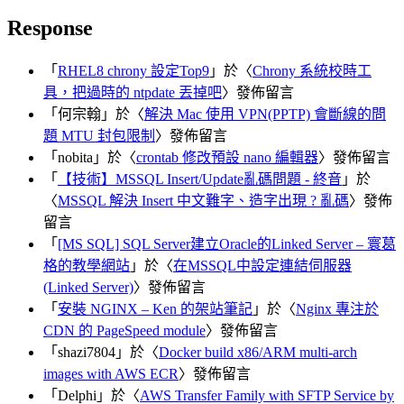
Response
「
RHEL8 chrony 設定Top9
」於〈
Chrony 系統校時工
具，把過時的 ntpdate 丟掉吧
〉發佈留言
「
何宗翰
」於〈
解決 Mac 使用 VPN(PPTP) 會斷線的問
題 MTU 封包限制
〉發佈留言
「
nobita
」於〈
crontab 修改預設 nano 編輯器
〉發佈留言
「
【技術】MSSQL Insert/Update亂碼問題 - 終音
」於
〈
MSSQL 解決 Insert 中文難字、造字出現 ? 亂碼
〉發佈
留言
「
[MS SQL] SQL Server建立Oracle的Linked Server – 寰葛
格的教學網站
」於〈
在MSSQL中設定連結伺服器
(Linked Server)
〉發佈留言
「
安裝 NGINX – Ken 的架站筆記
」於〈
Nginx 專注於
CDN 的 PageSpeed module
〉發佈留言
「
shazi7804
」於〈
Docker build x86/ARM multi-arch
images with AWS ECR
〉發佈留言
「
Delphi
」於〈
AWS Transfer Family with SFTP Service by