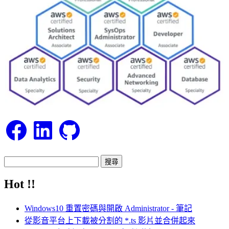
Facebook
LinkedIn
GitHub
搜
尋
Hot !!
關
鍵
Windows10 重置密碼與開啟 Administrator - 筆記
字:
從影音平台上下載被分割的 *.ts 影片並合併起來