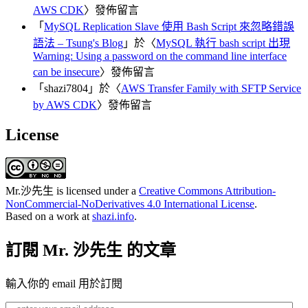
AWS CDK
〉發佈留言
「
MySQL Replication Slave 使用 Bash Script 來忽略錯誤
語法 – Tsung's Blog
」於〈
MySQL 執行 bash script 出現
Warning: Using a password on the command line interface
can be insecure
〉發佈留言
「
shazi7804
」於〈
AWS Transfer Family with SFTP Service
by AWS CDK
〉發佈留言
License
Mr.沙先生
is licensed under a
Creative Commons Attribution-
NonCommercial-NoDerivatives 4.0 International License
.
Based on a work at
shazi.info
.
訂閱 Mr. 沙先生 的文章
輸入你的 email 用於訂閱
enter