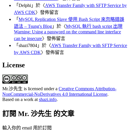
「
Delphi
」於〈
AWS Transfer Family with SFTP Service by
AWS CDK
〉發佈留言
「
MySQL Replication Slave 使用 Bash Script 來忽略錯誤
語法 – Tsung's Blog
」於〈
MySQL 執行 bash script 出現
Warning: Using a password on the command line interface
can be insecure
〉發佈留言
「
shazi7804
」於〈
AWS Transfer Family with SFTP Service
by AWS CDK
〉發佈留言
License
Mr.沙先生
is licensed under a
Creative Commons Attribution-
NonCommercial-NoDerivatives 4.0 International License
.
Based on a work at
shazi.info
.
訂閱 Mr. 沙先生 的文章
輸入你的 email 用於訂閱