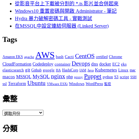
從影音平台上下載被分割的 *.ts 影片並合併起來
Windows10 重置密碼與開啟 Administrator - 筆記
Hydra 暴力破解密碼工具 - 實戰測試
在MSSQL中設定連結伺服器 (Linked Server)
Tags
AWS
CentOS
Cacti
Chrome
Amazon EKS
bash
certified
apache
Devops
dns
docker
CloudFormation
Codedeploy
container
EC2
eks
git
Kubernetes
elasticsearch
google
Linux
Github
HashiCorp
mac
IAM
HA
Java
Puppet
nginx
MySQL
macos
MSSQL
php
S3
script
python
proxy
SSH
Ubuntu
ssl
Terraform
Windows
WordPress
VMware ESXi
監控
彙整
彙
整
分類