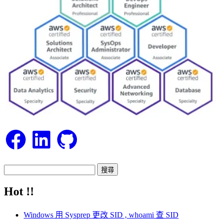
Facebook
LinkedIn
GitHub
搜
尋
Hot !!
關
鍵
Windows 用 Sysprep 更改 SID , whoami 查 SID
字: