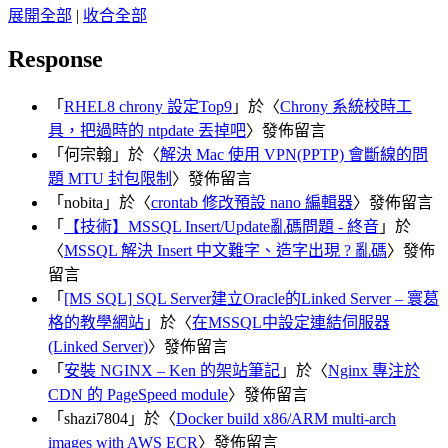
展開全部
|
收合全部
Response
「
RHEL8 chrony 設定Top9
」於〈
Chrony 系統校時工
具，把過時的 ntpdate 丟掉吧
〉發佈留言
「
何宗翰
」於〈
解決 Mac 使用 VPN(PPTP) 會斷線的問
題 MTU 封包限制
〉發佈留言
「
nobita
」於〈
crontab 修改預設 nano 編輯器
〉發佈留言
「
【技術】MSSQL Insert/Update亂碼問題 - 終音
」於
〈
MSSQL 解決 Insert 中文難字、造字出現 ? 亂碼
〉發佈
留言
「
[MS SQL] SQL Server建立Oracle的Linked Server – 寰葛
格的教學網站
」於〈
在MSSQL中設定連結伺服器
(Linked Server)
〉發佈留言
「
安裝 NGINX – Ken 的架站筆記
」於〈
Nginx 專注於
CDN 的 PageSpeed module
〉發佈留言
「
shazi7804
」於〈
Docker build x86/ARM multi-arch
images with AWS ECR
〉發佈留言