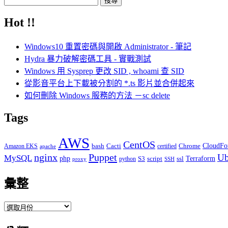
尋
Hot !!
關
鍵
Windows10 重置密碼與開啟 Administrator - 筆記
字:
Hydra 暴力破解密碼工具 - 實戰測試
Windows 用 Sysprep 更改 SID , whoami 查 SID
從影音平台上下載被分割的 *.ts 影片並合併起來
如何刪除 Windows 服務的方法 －sc delete
Tags
AWS
CentOS
Cacti
Chrome
CloudFo
Amazon EKS
bash
certified
apache
Puppet
nginx
Ub
MySQL
php
S3
script
ssl
Terraform
python
proxy
SSH
彙整
彙
整