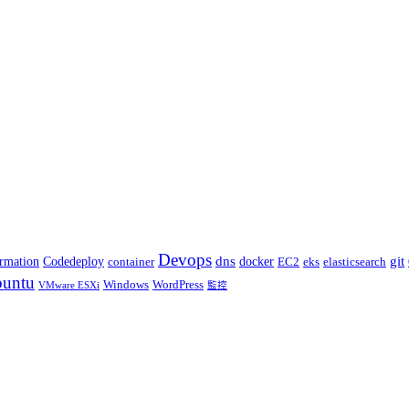
Devops
dns
git
docker
rmation
Codedeploy
container
elasticsearch
EC2
eks
untu
Windows
WordPress
VMware ESXi
監控