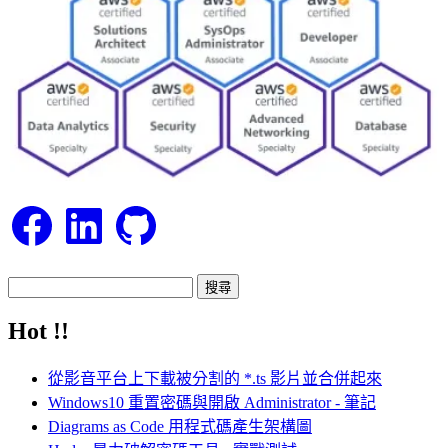
Facebook
LinkedIn
GitHub
搜
尋
Hot !!
關
鍵
從影音平台上下載被分割的 *.ts 影片並合併起來
字:
Windows10 重置密碼與開啟 Administrator - 筆記
Diagrams as Code 用程式碼產生架構圖