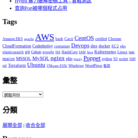
Hydra 暴力破解密碼工具 - 實戰測試
查詢Port被哪個程式占用
Tags
AWS
CentOS
Cacti
Chrome
Amazon EKS
bash
certified
apache
Devops
dns
docker
CloudFormation
Codedeploy
container
EC2
eks
git
Kubernetes
elasticsearch
google
Linux
Github
HashiCorp
mac
IAM
HA
Java
Puppet
nginx
MySQL
macos
MSSQL
php
S3
script
python
proxy
SSH
Ubuntu
ssl
Terraform
Windows
WordPress
VMware ESXi
監控
彙整
彙
整
分類
展開全部
|
收合全部