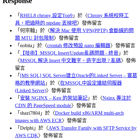
Response
「
RHEL8 chrony 設定Top9
」於〈
Chrony 系統校時工
具，把過時的 ntpdate 丟掉吧
〉發佈留言
「
何宗翰
」於〈
解決 Mac 使用 VPN(PPTP) 會斷線的問
題 MTU 封包限制
〉發佈留言
「
nobita
」於〈
crontab 修改預設 nano 編輯器
〉發佈留言
「
【技術】MSSQL Insert/Update亂碼問題 - 終音
」於
〈
MSSQL 解決 Insert 中文難字、造字出現 ? 亂碼
〉發佈
留言
「
[MS SQL] SQL Server建立Oracle的Linked Server – 寰葛
格的教學網站
」於〈
在MSSQL中設定連結伺服器
(Linked Server)
〉發佈留言
「
安裝 NGINX – Ken 的架站筆記
」於〈
Nginx 專注於
CDN 的 PageSpeed module
〉發佈留言
「
shazi7804
」於〈
Docker build x86/ARM multi-arch
images with AWS ECR
〉發佈留言
「
Delphi
」於〈
AWS Transfer Family with SFTP Service by
AWS CDK
〉發佈留言