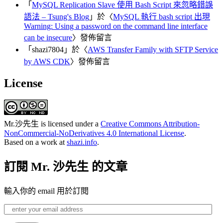
「
MySQL Replication Slave 使用 Bash Script 來忽略錯誤
語法 – Tsung's Blog
」於〈
MySQL 執行 bash script 出現
Warning: Using a password on the command line interface
can be insecure
〉發佈留言
「
shazi7804
」於〈
AWS Transfer Family with SFTP Service
by AWS CDK
〉發佈留言
License
Mr.沙先生
is licensed under a
Creative Commons Attribution-
NonCommercial-NoDerivatives 4.0 International License
.
Based on a work at
shazi.info
.
訂閱 Mr. 沙先生 的文章
輸入你的 email 用於訂閱
enter
your