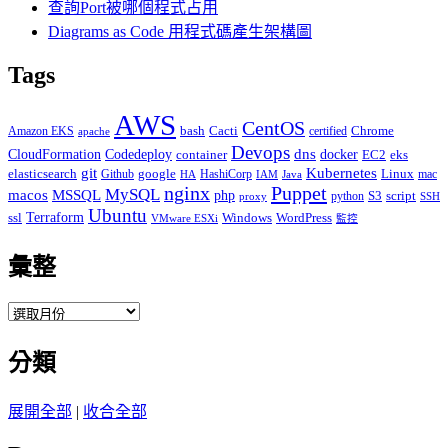
查詢Port被哪個程式占用
Diagrams as Code 用程式碼產生架構圖
Tags
AWS
CentOS
Cacti
Chrome
Amazon EKS
bash
certified
apache
Devops
dns
docker
CloudFormation
Codedeploy
container
EC2
eks
git
Kubernetes
elasticsearch
google
Linux
Github
HashiCorp
mac
IAM
HA
Java
Puppet
nginx
MySQL
macos
MSSQL
php
S3
script
python
proxy
SSH
Ubuntu
ssl
Terraform
Windows
WordPress
VMware ESXi
監控
彙整
彙
整
分類
展開全部
|
收合全部