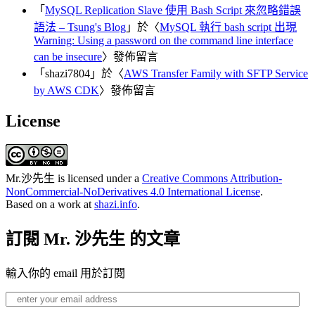
「
MySQL Replication Slave 使用 Bash Script 來忽略錯誤
語法 – Tsung's Blog
」於〈
MySQL 執行 bash script 出現
Warning: Using a password on the command line interface
can be insecure
〉發佈留言
「
shazi7804
」於〈
AWS Transfer Family with SFTP Service
by AWS CDK
〉發佈留言
License
Mr.沙先生
is licensed under a
Creative Commons Attribution-
NonCommercial-NoDerivatives 4.0 International License
.
Based on a work at
shazi.info
.
訂閱 Mr. 沙先生 的文章
輸入你的 email 用於訂閱
enter
your