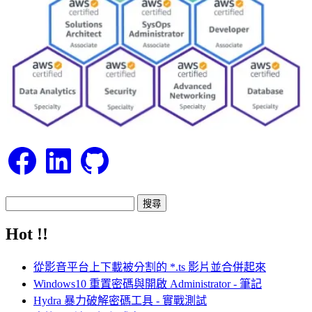
Facebook
LinkedIn
GitHub
搜
尋
Hot !!
關
鍵
從影音平台上下載被分割的 *.ts 影片並合併起來
字:
Windows10 重置密碼與開啟 Administrator - 筆記
Hydra 暴力破解密碼工具 - 實戰測試