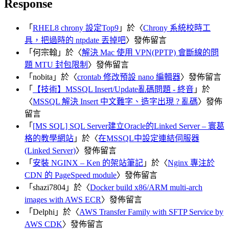
Response
「
RHEL8 chrony 設定Top9
」於〈
Chrony 系統校時工
具，把過時的 ntpdate 丟掉吧
〉發佈留言
「
何宗翰
」於〈
解決 Mac 使用 VPN(PPTP) 會斷線的問
題 MTU 封包限制
〉發佈留言
「
nobita
」於〈
crontab 修改預設 nano 編輯器
〉發佈留言
「
【技術】MSSQL Insert/Update亂碼問題 - 終音
」於
〈
MSSQL 解決 Insert 中文難字、造字出現 ? 亂碼
〉發佈
留言
「
[MS SQL] SQL Server建立Oracle的Linked Server – 寰葛
格的教學網站
」於〈
在MSSQL中設定連結伺服器
(Linked Server)
〉發佈留言
「
安裝 NGINX – Ken 的架站筆記
」於〈
Nginx 專注於
CDN 的 PageSpeed module
〉發佈留言
「
shazi7804
」於〈
Docker build x86/ARM multi-arch
images with AWS ECR
〉發佈留言
「
Delphi
」於〈
AWS Transfer Family with SFTP Service by
AWS CDK
〉發佈留言