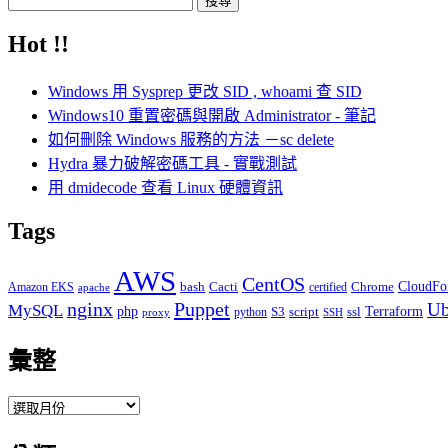
尋
Hot !!
關
鍵
Windows 用 Sysprep 更改 SID , whoami 查 SID
字:
Windows10 重置密碼與開啟 Administrator - 筆記
如何刪除 Windows 服務的方法 －sc delete
Hydra 暴力破解密碼工具 - 實戰測試
用 dmidecode 查看 Linux 硬體資訊
Tags
AWS
CentOS
Cacti
Chrome
CloudFo
Amazon EKS
bash
certified
apache
Puppet
nginx
Ub
MySQL
php
S3
script
ssl
Terraform
python
proxy
SSH
彙整
彙
整