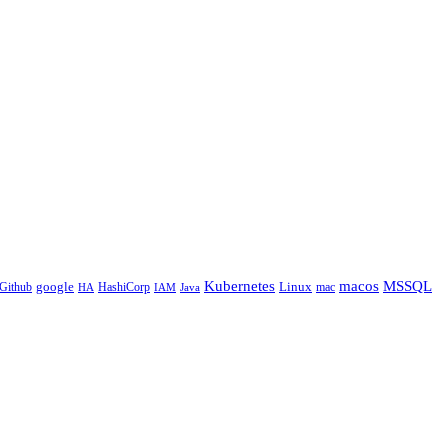
Kubernetes
macos
MSSQL
google
Linux
Github
HashiCorp
mac
IAM
HA
Java