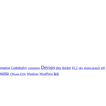
Devops
dns
git
docker
rmation
Codedeploy
container
elasticsearch
EC2
eks
untu
Windows
WordPress
VMware ESXi
監控