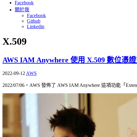
Facebook
關於我
Facebook
Github
Linkedin
X.509
AWS IAM Anywhere 使用 X.509 數位憑證交換 
2022-09-12
AWS
2022/07/06，AWS 發佈了 AWS IAM Anywhere 這項功能「Extend AWS 