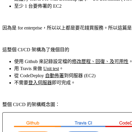
至少 1 台要佈署的 EC2
因為是 for enterprise，所以以上都是要花錢買服務。所以這篇
這整個 CI/CD 架構為了幾個目的
使用 Github 來記錄設定檔的
修改歷程、回復、及可用性
用 Travis 來做
Unit test
。
從 CodeDeploy
自動佈署
到伺服器 (EC2)
不需要
登入伺服器
即可完成。
整個 CI/CD 的架構概念圖：