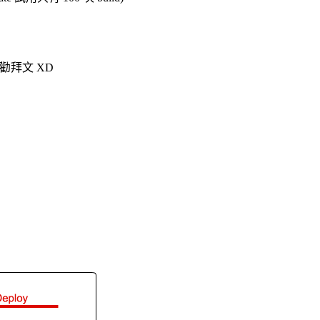
是勸拜文 XD
。