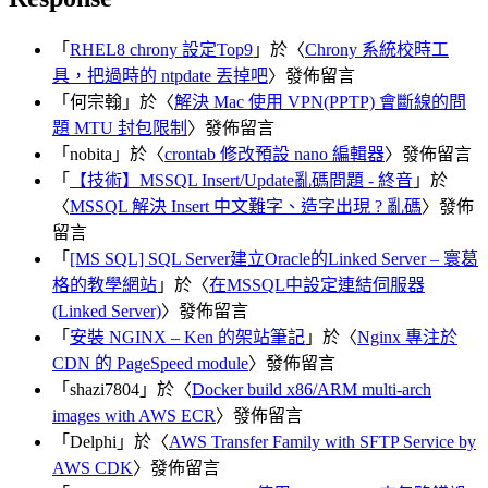
「
RHEL8 chrony 設定Top9
」於〈
Chrony 系統校時工
具，把過時的 ntpdate 丟掉吧
〉發佈留言
「
何宗翰
」於〈
解決 Mac 使用 VPN(PPTP) 會斷線的問
題 MTU 封包限制
〉發佈留言
「
nobita
」於〈
crontab 修改預設 nano 編輯器
〉發佈留言
「
【技術】MSSQL Insert/Update亂碼問題 - 終音
」於
〈
MSSQL 解決 Insert 中文難字、造字出現 ? 亂碼
〉發佈
留言
「
[MS SQL] SQL Server建立Oracle的Linked Server – 寰葛
格的教學網站
」於〈
在MSSQL中設定連結伺服器
(Linked Server)
〉發佈留言
「
安裝 NGINX – Ken 的架站筆記
」於〈
Nginx 專注於
CDN 的 PageSpeed module
〉發佈留言
「
shazi7804
」於〈
Docker build x86/ARM multi-arch
images with AWS ECR
〉發佈留言
「
Delphi
」於〈
AWS Transfer Family with SFTP Service by
AWS CDK
〉發佈留言