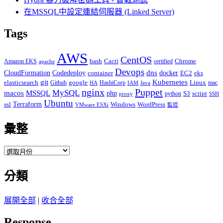
在MSSQL中設定連結伺服器 (Linked Server)
Tags
AWS
CentOS
Cacti
Chrome
Amazon EKS
bash
certified
apache
Devops
dns
docker
CloudFormation
Codedeploy
container
EC2
eks
git
Kubernetes
elasticsearch
google
Linux
Github
HashiCorp
mac
IAM
HA
Java
Puppet
nginx
MySQL
macos
MSSQL
php
S3
script
python
proxy
SSH
Ubuntu
ssl
Terraform
Windows
WordPress
VMware ESXi
監控
彙整
彙
整
分類
展開全部
|
收合全部
Response