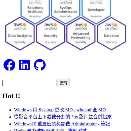
Facebook
LinkedIn
GitHub
搜
尋
Hot !!
關
鍵
Windows 用 Sysprep 更改 SID , whoami 查 SID
字:
從影音平台上下載被分割的 *.ts 影片並合併起來
Windows10 重置密碼與開啟 Administrator - 筆記
Hydra 暴力破解密碼工具 - 實戰測試