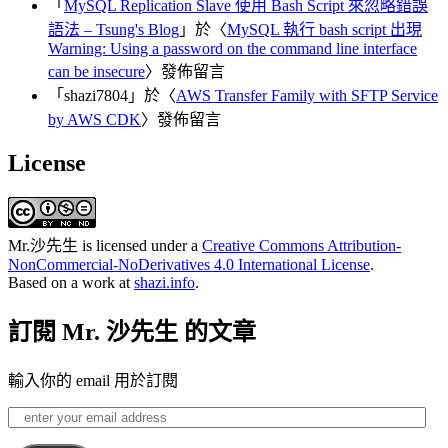
「
MySQL Replication Slave 使用 Bash Script 來忽略錯誤
語法 – Tsung's Blog
」於〈
MySQL 執行 bash script 出現
Warning: Using a password on the command line interface
can be insecure
〉發佈留言
「
shazi7804
」於〈
AWS Transfer Family with SFTP Service
by AWS CDK
〉發佈留言
License
Mr.沙先生
is licensed under a
Creative Commons Attribution-
NonCommercial-NoDerivatives 4.0 International License
.
Based on a work at
shazi.info
.
訂閱 Mr. 沙先生 的文章
輸入你的 email 用於訂閱
enter
your