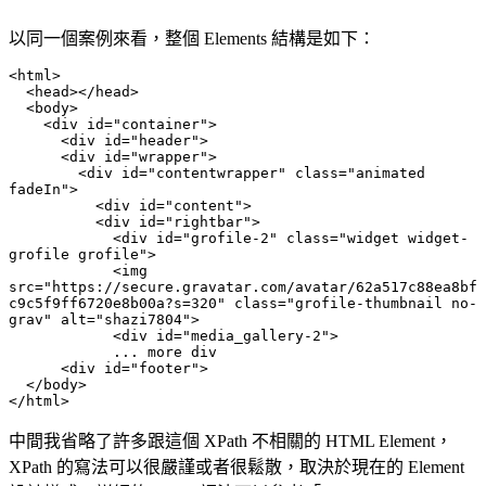
以同一個案例來看，整個 Elements 結構是如下：
<html>

  <head></head>

  <body>

    <div id="container">

      <div id="header">

      <div id="wrapper">

        <div id="contentwrapper" class="animated 
fadeIn">

          <div id="content">

          <div id="rightbar">

            <div id="grofile-2" class="widget widget-
grofile grofile">

            <img 
src="https://secure.gravatar.com/avatar/62a517c88ea8bf
c9c5f9ff6720e8b00a?s=320" class="grofile-thumbnail no-
grav" alt="shazi7804">

            <div id="media_gallery-2">

            ... more div

      <div id="footer">

  </body>

</html>
中間我省略了許多跟這個 XPath 不相關的 HTML Element，
XPath 的寫法可以很嚴謹或者很鬆散，取決於現在的 Element