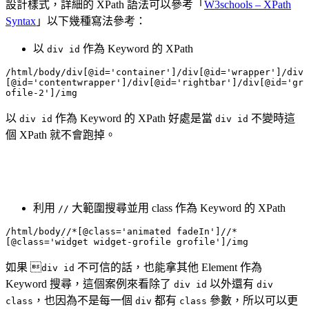
設計樣式，詳細的 XPath 語法可以參考「
W3schools – XPath
Syntax
」以下幾種寫法參考：
以
作為 Keyword 的 XPath
div id
/html/body/div[@id='container']/div[@id='wrapper']/div
[@id='contentwrapper']/div[@id='rightbar']/div[@id='gr
ofile-2']/img
以
作為 Keyword 的 XPath 好處是當
不變時這
div id
div id
個 XPath 就不會跑掉。
利用
大範圍搜尋並用 class 作為 Keyword 的 XPath
//
/html/body//*[@class='animated fadeIn']//*
[@class='widget widget-grofile grofile']/img
如果 
不可信的話，也能拿其他 Element 作為
div id
Keyword 搜尋，這個案例來看除了
以外還有
div id
div
，也因為不是每一個
都有
參數，所以可以更
class
div
class