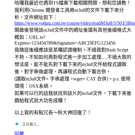
哈囉我最近也遇到TS檔案下載相關問題，想和您請教！
我利用Chrome 開發者工具將m3u8的文件下載下來分
析，文件網址如下：
https://www.yottau.com.tw/course/video/readM3u8/3/5
開啟後發現該m3u8文件中的網址後還有其他後綴格式大
概如：URL.ts?
Expires=123456789&Signature=ABCDEFG123456
我猜這後綴應該是某種認證機制。不過我對Bash Script
不熟，不知如何再對程式進一步加工處理….不過大致的
想法是，能不能先對下載下來的m3u8文件給程式讀取
後，對字串做處理，再讓程式自動下載合併。
[讀取m3u8文件+ 字串處理 +wget+ CAT 合併]。p.s. 使用
環境：OSX系統。
如果可以行的話我就找到該片的m3u8文件，下載下來後
餵給程式就大功告成囉！
以上寫的有點冗長～盼大神回復了！
正在載入...
回覆