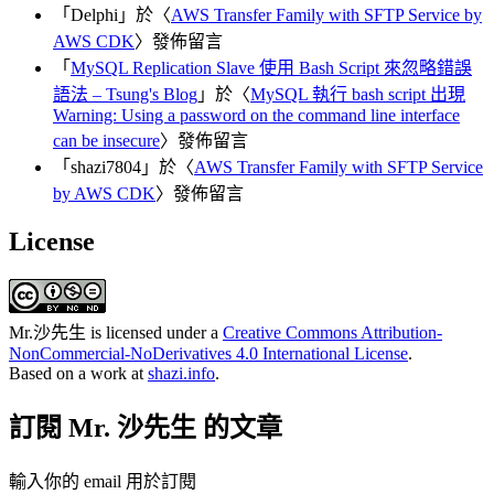
「
Delphi
」於〈
AWS Transfer Family with SFTP Service by
AWS CDK
〉發佈留言
「
MySQL Replication Slave 使用 Bash Script 來忽略錯誤
語法 – Tsung's Blog
」於〈
MySQL 執行 bash script 出現
Warning: Using a password on the command line interface
can be insecure
〉發佈留言
「
shazi7804
」於〈
AWS Transfer Family with SFTP Service
by AWS CDK
〉發佈留言
License
Mr.沙先生
is licensed under a
Creative Commons Attribution-
NonCommercial-NoDerivatives 4.0 International License
.
Based on a work at
shazi.info
.
訂閱 Mr. 沙先生 的文章
輸入你的 email 用於訂閱