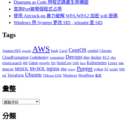
Diagrams as Code 用程式碼產生架構圖
查詢Port被哪個程式占用
使用 Aircrack-ng 暴力破解 WPA/WPA2 加密 wifi 密碼
Windows 用 Sysprep 更改 SID , whoami 查 SID
Tags
AWS
CentOS
Cacti
Chrome
Amazon EKS
bash
certified
apache
Devops
dns
docker
CloudFormation
Codedeploy
container
EC2
eks
git
Kubernetes
elasticsearch
google
Linux
Github
HashiCorp
mac
IAM
HA
Java
Puppet
nginx
MySQL
macos
MSSQL
php
S3
script
python
proxy
SSH
Ubuntu
ssl
Terraform
Windows
WordPress
VMware ESXi
監控
彙整
彙
整
分類