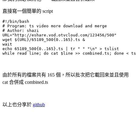
直接寫一個簡單的 script
#!/bin/bash

# Program: ts video more download and merge

# Author: shazi

URL="http://eshare.vod.otvcloud.com/123456/500"

wget ${URL}/65189_500{0..165}.ts &

wait

echo 65189_500{0..165}.ts | tr " " "\n" > tslist

while read line; do cat $line >> combined.ts; done < ts
由於所有的檔案共有 165 個，所以批次把它載回來並且使用
cat 合併成 combined.ts
以上也分享於
github