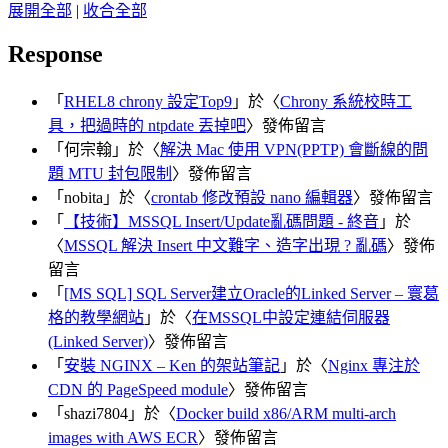
展開全部
|
收合全部
Response
「
RHEL8 chrony 設定Top9
」於〈
Chrony 系統校時工
具，把過時的 ntpdate 丟掉吧
〉發佈留言
「
何宗翰
」於〈
解決 Mac 使用 VPN(PPTP) 會斷線的問
題 MTU 封包限制
〉發佈留言
「
nobita
」於〈
crontab 修改預設 nano 編輯器
〉發佈留言
「
【技術】MSSQL Insert/Update亂碼問題 - 終音
」於
〈
MSSQL 解決 Insert 中文難字、造字出現 ? 亂碼
〉發佈
留言
「
[MS SQL] SQL Server建立Oracle的Linked Server – 寰葛
格的教學網站
」於〈
在MSSQL中設定連結伺服器
(Linked Server)
〉發佈留言
「
安裝 NGINX – Ken 的架站筆記
」於〈
Nginx 專注於
CDN 的 PageSpeed module
〉發佈留言
「
shazi7804
」於〈
Docker build x86/ARM multi-arch
images with AWS ECR
〉發佈留言