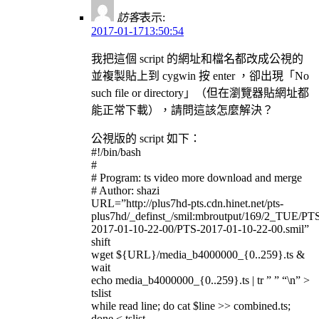
訪客
表示:
2017-01-1713:50:54
我把這個 script 的網址和檔名都改成公視的
並複製貼上到 cygwin 按 enter ，卻出現「No
such file or directory」（但在瀏覽器貼網址都
能正常下載），請問這該怎麼解決？
公視版的 script 如下：
#!/bin/bash
#
# Program: ts video more download and merge
# Author: shazi
URL=”http://plus7hd-pts.cdn.hinet.net/pts-
plus7hd/_definst_/smil:mbroutput/169/2_TUE/PT
2017-01-10-22-00/PTS-2017-01-10-22-00.smil”
shift
wget ${URL}/media_b4000000_{0..259}.ts &
wait
echo media_b4000000_{0..259}.ts | tr ” ” “\n” >
tslist
while read line; do cat $line >> combined.ts;
done < tslist