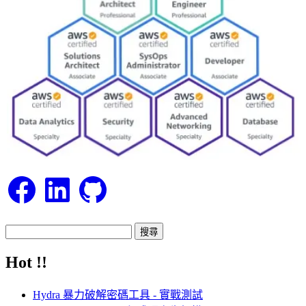
Facebook
LinkedIn
GitHub
搜
尋
Hot !!
關
鍵
Hydra 暴力破解密碼工具 - 實戰測試
字: