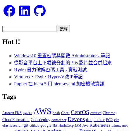
Facebook
LinkedIn
GitHub
搜
尋
Hot !!
關
鍵
Windows10 重置密碼與開啟 Administrator - 筆記
字:
從影音平台上下載被分割的 *.ts 影片並合併起來
Hydra 暴力破解密碼工具 - 實戰測試
Virtubox、Esxi、Hyper-V改IP筆記
Puppet 在 hiera 5 用 hiera-eyaml 加密機敏資訊
Tags
AWS
CentOS
Cacti
Chrome
Amazon EKS
bash
certified
apache
Devops
dns
docker
CloudFormation
Codedeploy
container
EC2
eks
git
Kubernetes
elasticsearch
google
Linux
Github
HashiCorp
mac
IAM
HA
Java
Puppet