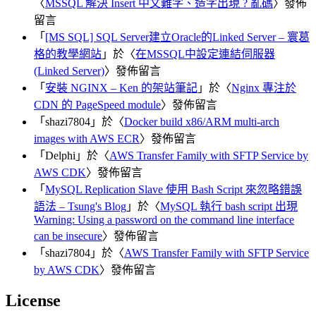
〈
MSSQL 解決 Insert 中文難字、造字出現 ? 亂碼
〉發佈
留言
「
[MS SQL] SQL Server建立Oracle的Linked Server – 寰葛
格的教學網站
」於〈
在MSSQL中設定連結伺服器
(Linked Server)
〉發佈留言
「
安裝 NGINX – Ken 的架站筆記
」於〈
Nginx 專注於
CDN 的 PageSpeed module
〉發佈留言
「
shazi7804
」於〈
Docker build x86/ARM multi-arch
images with AWS ECR
〉發佈留言
「
Delphi
」於〈
AWS Transfer Family with SFTP Service by
AWS CDK
〉發佈留言
「
MySQL Replication Slave 使用 Bash Script 來忽略錯誤
語法 – Tsung's Blog
」於〈
MySQL 執行 bash script 出現
Warning: Using a password on the command line interface
can be insecure
〉發佈留言
「
shazi7804
」於〈
AWS Transfer Family with SFTP Service
by AWS CDK
〉發佈留言
License