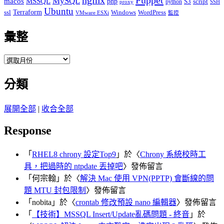
nginx
MySQL
macos
MSSQL
php
S3
script
python
proxy
SSH
Ubuntu
ssl
Terraform
Windows
WordPress
VMware ESXi
監控
彙整
彙
整
分類
展開全部
|
收合全部
Response
「
RHEL8 chrony 設定Top9
」於〈
Chrony 系統校時工
具，把過時的 ntpdate 丟掉吧
〉發佈留言
「
何宗翰
」於〈
解決 Mac 使用 VPN(PPTP) 會斷線的問
題 MTU 封包限制
〉發佈留言
「
nobita
」於〈
crontab 修改預設 nano 編輯器
〉發佈留言
「
【技術】MSSQL Insert/Update亂碼問題 - 終音
」於