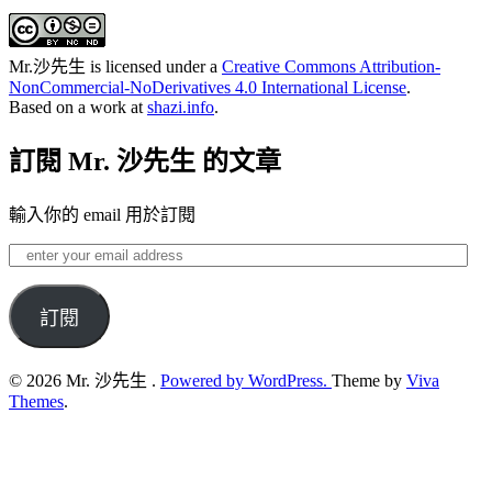
Mr.沙先生
is licensed under a
Creative Commons Attribution-
NonCommercial-NoDerivatives 4.0 International License
.
Based on a work at
shazi.info
.
訂閱 Mr. 沙先生 的文章
輸入你的 email 用於訂閱
enter
your
email
address
訂閱
© 2026 Mr. 沙先生 .
Powered by WordPress.
Theme by
Viva
Themes
.