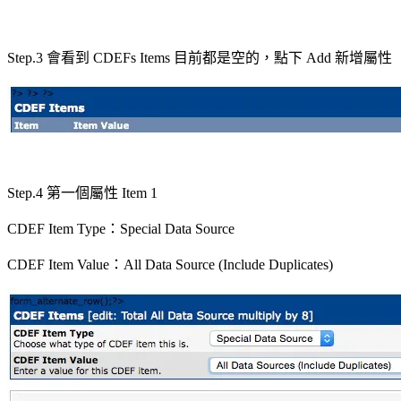
Step.3 會看到 CDEFs Items 目前都是空的，點下 Add 新增屬性
Step.4 第一個屬性 Item 1
CDEF Item Type：Special Data Source
CDEF Item Value：All Data Source (Include Duplicates)