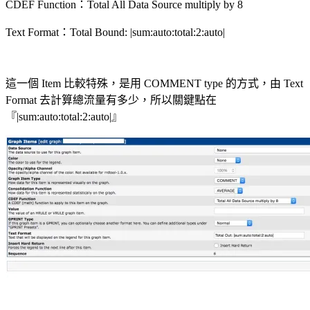
CDEF Function：Total All Data Source multiply by 8
Text Format：Total Bound: |sum:auto:total:2:auto|
這一個 Item 比較特殊，是用 COMMENT type 的方式，由 Text
Format 去計算總流量有多少，所以關鍵點在
『|sum:auto:total:2:auto|』