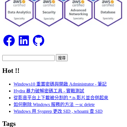
Facebook
LinkedIn
GitHub
搜
尋
Hot !!
關
鍵
Windows10 重置密碼與開啟 Administrator - 筆記
字:
Hydra 暴力破解密碼工具 - 實戰測試
從影音平台上下載被分割的 *.ts 影片並合併起來
如何刪除 Windows 服務的方法 －sc delete
Windows 用 Sysprep 更改 SID , whoami 查 SID
Tags