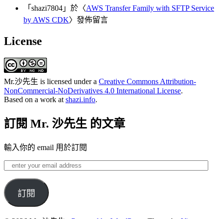
「
shazi7804
」於〈
AWS Transfer Family with SFTP Service
by AWS CDK
〉發佈留言
License
Mr.沙先生
is licensed under a
Creative Commons Attribution-
NonCommercial-NoDerivatives 4.0 International License
.
Based on a work at
shazi.info
.
訂閱 Mr. 沙先生 的文章
輸入你的 email 用於訂閱
enter
your
email
address
訂閱