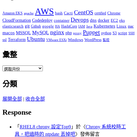
AWS
CentOS
Cacti
Chrome
Amazon EKS
bash
certified
apache
Devops
dns
docker
CloudFormation
Codedeploy
container
EC2
eks
git
Kubernetes
elasticsearch
google
Linux
Github
HashiCorp
mac
IAM
HA
Java
Puppet
nginx
MySQL
macos
MSSQL
php
S3
script
python
proxy
SSH
Ubuntu
ssl
Terraform
Windows
WordPress
VMware ESXi
監控
彙整
彙
整
分類
展開全部
|
收合全部
Response
「
RHEL8 chrony 設定Top9
」於〈
Chrony 系統校時工
具，把過時的 ntpdate 丟掉吧
〉發佈留言