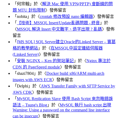
「
何宗翰
」於〈
解決 Mac 使用 VPN(PPTP) 會斷線的問
題 MTU 封包限制
〉發佈留言
「
nobita
」於〈
crontab 修改預設 nano 編輯器
〉發佈留言
「
【技術】MSSQL Insert/Update亂碼問題 - 終音
」於
〈
MSSQL 解決 Insert 中文難字、造字出現 ? 亂碼
〉發佈
留言
「
[MS SQL] SQL Server建立Oracle的Linked Server – 寰葛
格的教學網站
」於〈
在MSSQL中設定連結伺服器
(Linked Server)
〉發佈留言
「
安裝 NGINX – Ken 的架站筆記
」於〈
Nginx 專注於
CDN 的 PageSpeed module
〉發佈留言
「
shazi7804
」於〈
Docker build x86/ARM multi-arch
images with AWS ECR
〉發佈留言
「
Delphi
」於〈
AWS Transfer Family with SFTP Service by
AWS CDK
〉發佈留言
「
MySQL Replication Slave 使用 Bash Script 來忽略錯誤
語法 – Tsung's Blog
」於〈
MySQL 執行 bash script 出現
Warning: Using a password on the command line interface
can be insecure
〉發佈留言