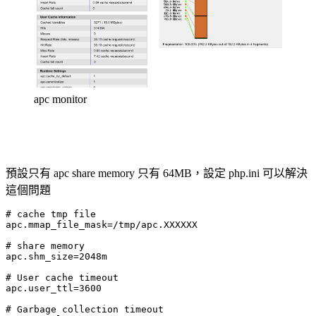
apc monitor
預設只有 apc share memory 只有 64MB，設定 php.ini 可以解決
這個問題
# cache tmp file

apc.mmap_file_mask=/tmp/apc.XXXXXX

# share memory

apc.shm_size=2048m

# User cache timeout

apc.user_ttl=3600

# Garbage collection timeout 
