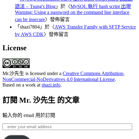
語法 – Tsung's Blog
」於〈
MySQL 執行 bash script 出現
Warning: Using a password on the command line interface
can be insecure
〉發佈留言
「
shazi7804
」於〈
AWS Transfer Family with SFTP Service
by AWS CDK
〉發佈留言
License
Mr.沙先生
is licensed under a
Creative Commons Attribution-
NonCommercial-NoDerivatives 4.0 International License
.
Based on a work at
shazi.info
.
訂閱 Mr. 沙先生 的文章
輸入你的 email 用於訂閱
enter
your
email