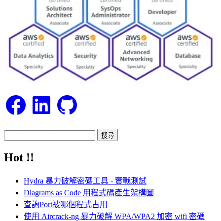
Facebook
LinkedIn
GitHub
搜
尋
Hot !!
關
鍵
Hydra 暴力破解密碼工具 - 實戰測試
字:
Diagrams as Code 用程式碼產生架構圖
查詢Port被哪個程式占用
使用 Aircrack-ng 暴力破解 WPA/WPA2 加密 wifi 密碼