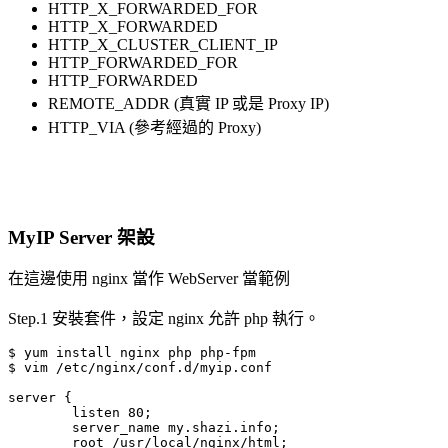
HTTP_X_FORWARDED_FOR
HTTP_X_FORWARDED
HTTP_X_CLUSTER_CLIENT_IP
HTTP_FORWARDED_FOR
HTTP_FORWARDED
REMOTE_ADDR (真實 IP 或是 Proxy IP)
HTTP_VIA (參考經過的 Proxy)
MyIP Server 架設
在這邊使用 nginx 當作 WebServer 當範例
Step.1 安裝套件，設定 nginx 允許 php 執行。
$ yum install nginx php php-fpm

$ vim /etc/nginx/conf.d/myip.conf

server {                                               
        listen 80;

        server_name my.shazi.info;

        root /usr/local/nginx/html;
