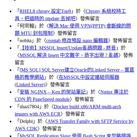
「
RHEL8 chrony 設定Top9
」於〈
Chrony 系統校時工
具，把過時的 ntpdate 丟掉吧
〉發佈留言
「
何宗翰
」於〈
解決 Mac 使用 VPN(PPTP) 會斷線的問
題 MTU 封包限制
〉發佈留言
「
nobita
」於〈
crontab 修改預設 nano 編輯器
〉發佈留言
「
【技術】MSSQL Insert/Update亂碼問題 - 終音
」於
〈
MSSQL 解決 Insert 中文難字、造字出現 ? 亂碼
〉發佈
留言
「
[MS SQL] SQL Server建立Oracle的Linked Server – 寰葛
格的教學網站
」於〈
在MSSQL中設定連結伺服器
(Linked Server)
〉發佈留言
「
安裝 NGINX – Ken 的架站筆記
」於〈
Nginx 專注於
CDN 的 PageSpeed module
〉發佈留言
「
shazi7804
」於〈
Docker build x86/ARM multi-arch
images with AWS ECR
〉發佈留言
「
Delphi
」於〈
AWS Transfer Family with SFTP Service by
AWS CDK
〉發佈留言
「
MySQL Replication Slave 使用 Bash Script 來忽略錯誤