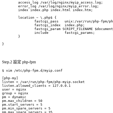
        access_log /var/log/nginx/myip_access.log;

        error_log /var/log/nginx/myip_error.log;

        index index.php index.html index.htm;

        location ~ \.php$ {

                fastcgi_pass   unix:/var/run/php-fpm/ph
                fastcgi_index  index.php;

                fastcgi_param SCRIPT_FILENAME $document
                include        fastcgi_params;

        }

Step.2 設定 php-fpm
$ vim /etc/php-fpm.d/myip.conf

[php-my]                                               
listen = /var/run/php-fpm/php-myip.socket

listen.allowed_clients = 127.0.0.1

user = nginx

group = nginx

pm = dynamic

pm.max_children = 50

pm.start_servers = 5

pm.min_spare_servers = 5

pm.max_spare_servers = 35
