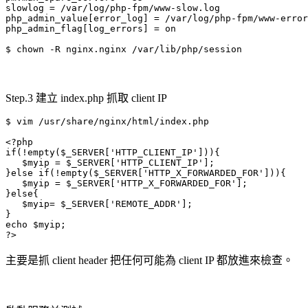
slowlog = /var/log/php-fpm/www-slow.log

php_admin_value[error_log] = /var/log/php-fpm/www-error
php_admin_flag[log_errors] = on

$ chown -R nginx.nginx /var/lib/php/session
Step.3 建立 index.php 抓取 client IP
$ vim /usr/share/nginx/html/index.php

<?php                                                  
if(!empty($_SERVER['HTTP_CLIENT_IP'])){

   $myip = $_SERVER['HTTP_CLIENT_IP'];

}else if(!empty($_SERVER['HTTP_X_FORWARDED_FOR'])){

   $myip = $_SERVER['HTTP_X_FORWARDED_FOR'];

}else{

   $myip= $_SERVER['REMOTE_ADDR'];

}

echo $myip;

?>
主要是抓 client header 把任何可能為 client IP 都放進來檢查。