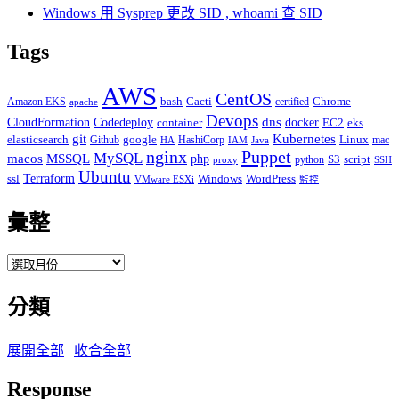
Windows 用 Sysprep 更改 SID , whoami 查 SID
Tags
AWS
CentOS
Cacti
Chrome
Amazon EKS
bash
certified
apache
Devops
dns
docker
CloudFormation
Codedeploy
container
EC2
eks
git
Kubernetes
elasticsearch
google
Linux
Github
HashiCorp
mac
IAM
HA
Java
Puppet
nginx
MySQL
macos
MSSQL
php
S3
script
python
proxy
SSH
Ubuntu
ssl
Terraform
Windows
WordPress
VMware ESXi
監控
彙整
彙
整
分類
展開全部
|
收合全部
Response