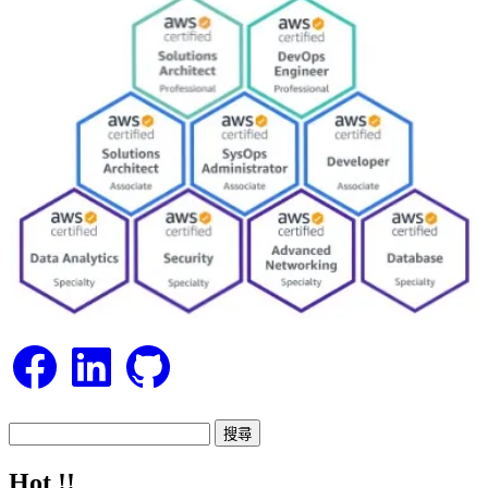
Facebook
LinkedIn
GitHub
搜
尋
Hot !!
關