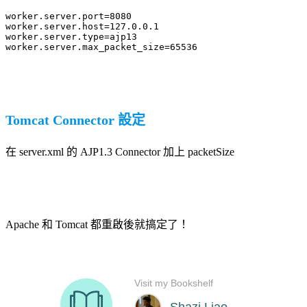
worker.server.port=8080

worker.server.host=127.0.0.1

worker.server.type=ajp13

worker.server.max_packet_size=65536
Tomcat Connector 設定
在 server.xml 的 AJP1.3 Connector 加上 packetSize
Apache 和 Tomcat 都重啟後就搞定了！