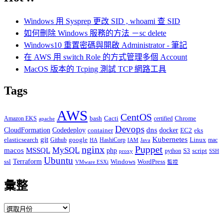
鍵
Windows 用 Sysprep 更改 SID , whoami 查 SID
字:
如何刪除 Windows 服務的方法 －sc delete
Windows10 重置密碼與開啟 Administrator - 筆記
在 AWS 用 switch Role 的方式管理多個 Account
MacOS 版本的 Tcping 測試 TCP 網路工具
Tags
AWS
CentOS
Cacti
Chrome
Amazon EKS
bash
certified
apache
Devops
dns
docker
CloudFormation
Codedeploy
container
EC2
eks
git
Kubernetes
elasticsearch
google
Linux
Github
HashiCorp
mac
IAM
HA
Java
Puppet
nginx
MySQL
macos
MSSQL
php
S3
script
python
proxy
SSH
Ubuntu
ssl
Terraform
Windows
WordPress
VMware ESXi
監控
彙整
彙
整