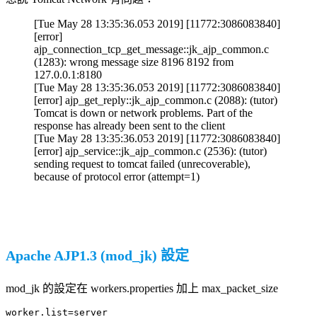
[Tue May 28 13:35:36.053 2019] [11772:3086083840]
[error]
ajp_connection_tcp_get_message::jk_ajp_common.c
(1283): wrong message size 8196 8192 from
127.0.0.1:8180
[Tue May 28 13:35:36.053 2019] [11772:3086083840]
[error] ajp_get_reply::jk_ajp_common.c (2088): (tutor)
Tomcat is down or network problems. Part of the
response has already been sent to the client
[Tue May 28 13:35:36.053 2019] [11772:3086083840]
[error] ajp_service::jk_ajp_common.c (2536): (tutor)
sending request to tomcat failed (unrecoverable),
because of protocol error (attempt=1)
Apache AJP1.3 (mod_jk) 設定
mod_jk 的設定在 workers.properties 加上 max_packet_size
worker.list=server
