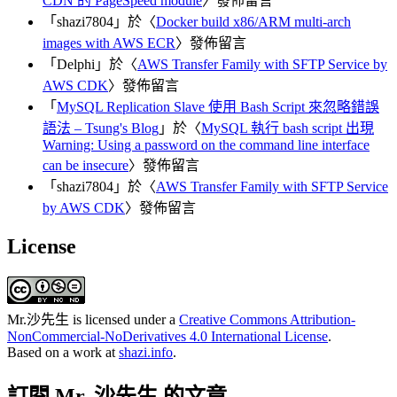
CDN 的 PageSpeed module
〉發佈留言
「
shazi7804
」於〈
Docker build x86/ARM multi-arch
images with AWS ECR
〉發佈留言
「
Delphi
」於〈
AWS Transfer Family with SFTP Service by
AWS CDK
〉發佈留言
「
MySQL Replication Slave 使用 Bash Script 來忽略錯誤
語法 – Tsung's Blog
」於〈
MySQL 執行 bash script 出現
Warning: Using a password on the command line interface
can be insecure
〉發佈留言
「
shazi7804
」於〈
AWS Transfer Family with SFTP Service
by AWS CDK
〉發佈留言
License
Mr.沙先生
is licensed under a
Creative Commons Attribution-
NonCommercial-NoDerivatives 4.0 International License
.
Based on a work at
shazi.info
.
訂閱 Mr. 沙先生 的文章