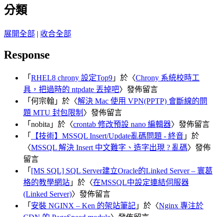
分類
展開全部
|
收合全部
Response
「
RHEL8 chrony 設定Top9
」於〈
Chrony 系統校時工
具，把過時的 ntpdate 丟掉吧
〉發佈留言
「
何宗翰
」於〈
解決 Mac 使用 VPN(PPTP) 會斷線的問
題 MTU 封包限制
〉發佈留言
「
nobita
」於〈
crontab 修改預設 nano 編輯器
〉發佈留言
「
【技術】MSSQL Insert/Update亂碼問題 - 終音
」於
〈
MSSQL 解決 Insert 中文難字、造字出現 ? 亂碼
〉發佈
留言
「
[MS SQL] SQL Server建立Oracle的Linked Server – 寰葛
格的教學網站
」於〈
在MSSQL中設定連結伺服器
(Linked Server)
〉發佈留言
「
安裝 NGINX – Ken 的架站筆記
」於〈
Nginx 專注於