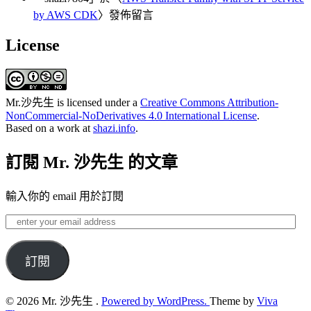
by AWS CDK
〉發佈留言
License
Mr.沙先生
is licensed under a
Creative Commons Attribution-
NonCommercial-NoDerivatives 4.0 International License
.
Based on a work at
shazi.info
.
訂閱 Mr. 沙先生 的文章
輸入你的 email 用於訂閱
enter
your
email
address
訂閱
© 2026 Mr. 沙先生 .
Powered by WordPress.
Theme by
Viva