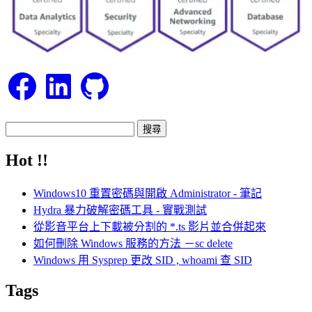
Facebook
LinkedIn
GitHub
搜
尋
Hot !!
關
鍵
Windows10 重置密碼與開啟 Administrator - 筆記
字:
Hydra 暴力破解密碼工具 - 實戰測試
從影音平台上下載被分割的 *.ts 影片並合併起來
如何刪除 Windows 服務的方法 －sc delete
Windows 用 Sysprep 更改 SID , whoami 查 SID
Tags