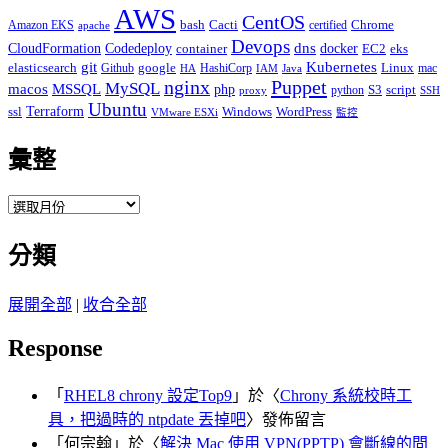
AWS
CentOS
Cacti
Chrome
Amazon EKS
bash
certified
apache
Devops
dns
docker
CloudFormation
Codedeploy
container
EC2
eks
git
Kubernetes
elasticsearch
google
Linux
Github
HashiCorp
mac
IAM
HA
Java
Puppet
nginx
MySQL
macos
MSSQL
php
S3
script
python
proxy
SSH
Ubuntu
ssl
Terraform
Windows
WordPress
VMware ESXi
監控
彙整
彙
整
分類
展開全部
|
收合全部
Response
「
RHEL8 chrony 設定Top9
」於〈
Chrony 系統校時工
具，把過時的 ntpdate 丟掉吧
〉發佈留言
「
何宗翰
」於〈
解決 Mac 使用 VPN(PPTP) 會斷線的問