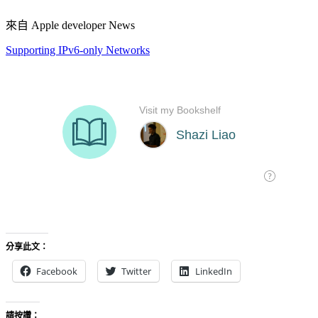
來自 Apple developer News
Supporting IPv6-only Networks
分享此文：
Facebook
Twitter
LinkedIn
請按讚：