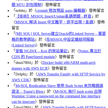
題 MTU 封包限制
〉發佈留言
「
nobita
」於〈
crontab 修改預設 nano 編輯器
〉發佈留言
「
【技術】MSSQL Insert/Update亂碼問題 - 終音
」於
〈
MSSQL 解決 Insert 中文難字、造字出現 ? 亂碼
〉發佈
留言
「
[MS SQL] SQL Server建立Oracle的Linked Server – 寰葛
格的教學網站
」於〈
在MSSQL中設定連結伺服器
(Linked Server)
〉發佈留言
「
安裝 NGINX – Ken 的架站筆記
」於〈
Nginx 專注於
CDN 的 PageSpeed module
〉發佈留言
「
shazi7804
」於〈
Docker build x86/ARM multi-arch
images with AWS ECR
〉發佈留言
「
Delphi
」於〈
AWS Transfer Family with SFTP Service by
AWS CDK
〉發佈留言
「
MySQL Replication Slave 使用 Bash Script 來忽略錯誤
語法 – Tsung's Blog
」於〈
MySQL 執行 bash script 出現
Warning: Using a password on the command line interface
can be insecure
〉發佈留言
「
shazi7804
」於〈
AWS Transfer Family with SFTP Service