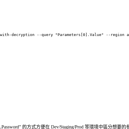
with-decryption --query "Parameters[0].Value" --region a
ureSQLPassword” 的方式方便在 Dev/Staging/Prod 等環境中區分想