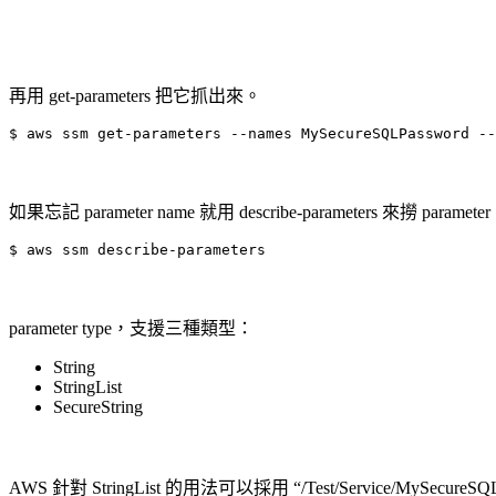
再用 get-parameters 把它抓出來。
$ aws ssm get-parameters --names MySecureSQLPassword --
如果忘記 parameter name 就用 describe-parameters 來撈 parameter
$ aws ssm describe-parameters
parameter type，支援三種類型：
String
StringList
SecureString
AWS 針對 StringList 的用法可以採用 “/Test/Service/MySec