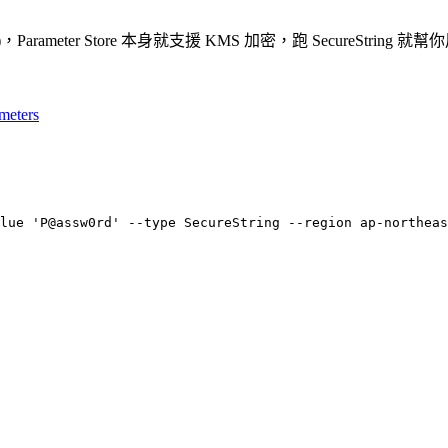
)，Parameter Store 本身就支援 KMS 加密，跑 SecureString 就幫你
meters
lue 'P@assw0rd' --type SecureString --region ap-northeas