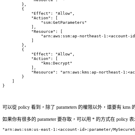
        },

        {

            "Effect": "Allow",

            "Action": [

                "ssm:GetParameters"

            ],

            "Resource": [

                "arn:aws:ssm:ap-northeast-1:<account-id
            ]

        },

        {

            "Effect": "Allow",

            "Action": [

                "kms:Decrypt"

            ],

            "Resource": "arn:aws:kms:ap-northeast-1:<ac
        }

    ]

}
可以從 policy 看到，除了 parameters 的權限以外，還要有 kms 
如果你有很多的 parameter 要存取，可以用 * 的方式在 policy 
"arn:aws:ssm:us-east-1:<account-id>:parameter/MySecureS