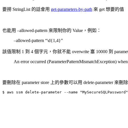
要撈 StringList 的話會用
get-parameters-by-path
來 get 想要的值
也能用 –allowed-pattern 來限制你的 Value，例如：
–allowed-pattern “\d{1,4}”
該值限制 1 到 4 個字元，你就不能 overwrite 塞 10000 到 param
An error occurred (ParameterPatternMismatchException) when ca
要刪除在 parameter store 上的參數可以用 delete-parameter 來刪
$ aws ssm delete-parameter --name "MySecureSQLPassword"