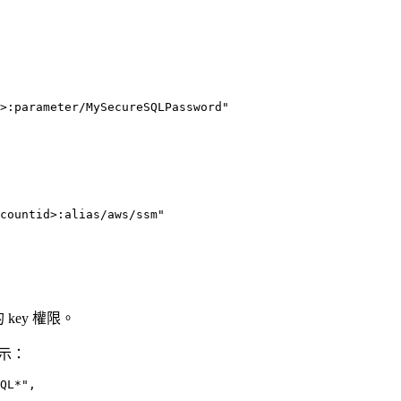
>:parameter/MySecureSQLPassword"

countid>:alias/aws/ssm"

的 key 權限。
表示：
QL*",