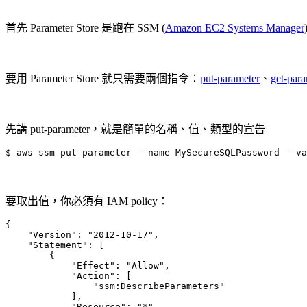
首先 Parameter Store 是跑在 SSM (
Amazon EC2 Systems Manager
要用 Parameter Store 就只需要兩個指令：
put-parameter
、
get-para
先講 put-parameter，就是簡單的名稱、值、類型的宣告
$ aws ssm put-parameter --name MySecureSQLPassword --va
要取出值，你必須有 IAM policy：
{

    "Version": "2012-10-17",

    "Statement": [

        {

            "Effect": "Allow",

            "Action": [

                "ssm:DescribeParameters"

            ],

            "Resource": "*"
