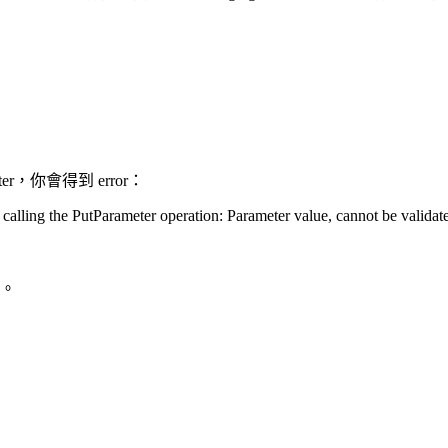
eter，你會得到 error：
lling the PutParameter operation: Parameter value, cannot be validate
除。