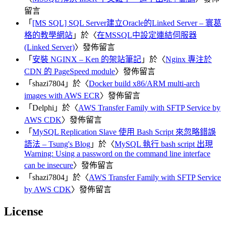
留言
「
[MS SQL] SQL Server建立Oracle的Linked Server – 寰葛
格的教學網站
」於〈
在MSSQL中設定連結伺服器
(Linked Server)
〉發佈留言
「
安裝 NGINX – Ken 的架站筆記
」於〈
Nginx 專注於
CDN 的 PageSpeed module
〉發佈留言
「
shazi7804
」於〈
Docker build x86/ARM multi-arch
images with AWS ECR
〉發佈留言
「
Delphi
」於〈
AWS Transfer Family with SFTP Service by
AWS CDK
〉發佈留言
「
MySQL Replication Slave 使用 Bash Script 來忽略錯誤
語法 – Tsung's Blog
」於〈
MySQL 執行 bash script 出現
Warning: Using a password on the command line interface
can be insecure
〉發佈留言
「
shazi7804
」於〈
AWS Transfer Family with SFTP Service
by AWS CDK
〉發佈留言
License