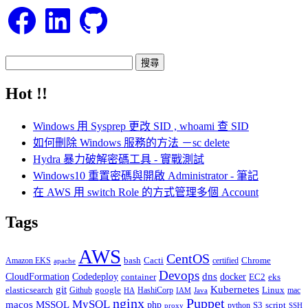
Facebook
LinkedIn
GitHub
搜
尋
Hot !!
關
鍵
Windows 用 Sysprep 更改 SID , whoami 查 SID
字:
如何刪除 Windows 服務的方法 －sc delete
Hydra 暴力破解密碼工具 - 實戰測試
Windows10 重置密碼與開啟 Administrator - 筆記
在 AWS 用 switch Role 的方式管理多個 Account
Tags
AWS
CentOS
Cacti
Chrome
Amazon EKS
bash
certified
apache
Devops
dns
docker
CloudFormation
Codedeploy
container
EC2
eks
git
Kubernetes
elasticsearch
google
Linux
Github
HashiCorp
mac
IAM
HA
Java
Puppet
nginx
MySQL
macos
MSSQL
php
S3
script
python
proxy
SSH