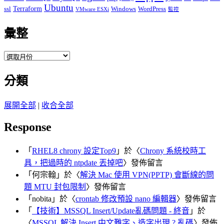
Ubuntu
ssl
Terraform
Windows
WordPress
VMware ESXi
監控
彙整
彙
整
分類
展開全部
|
收合全部
Response
「
RHEL8 chrony 設定Top9
」於〈
Chrony 系統校時工
具，把過時的 ntpdate 丟掉吧
〉發佈留言
「
何宗翰
」於〈
解決 Mac 使用 VPN(PPTP) 會斷線的問
題 MTU 封包限制
〉發佈留言
「
nobita
」於〈
crontab 修改預設 nano 編輯器
〉發佈留言
「
【技術】MSSQL Insert/Update亂碼問題 - 終音
」於
〈
MSSQL 解決 Insert 中文難字、造字出現 ? 亂碼
〉發佈