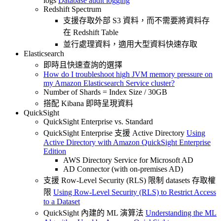
logs
Database audit logging
Redshift Spectrum
支援存取外部 S3 資料，而不需要將資料存
在 Redshift Table
並行處理資料，適用大型資料快速存取
Elasticsearch
即時且快速查詢的選擇
How do I troubleshoot high JVM memory pressure on
my Amazon Elasticsearch Service cluster?
Number of Shards = Index Size / 30GB
搭配 Kibana 即時呈現資料
QuickSight
QuickSight Enterprise vs. Standard
QuickSight Enterprise 支援 Active Directory
Using
Active Directory with Amazon QuickSight Enterprise
Edition
AWS Directory Service for Microsoft AD
AD Connector (with on-premises AD)
支援 Row-Level Security (RLS) 限制 datasets 存取權
限
Using Row-Level Security (RLS) to Restrict Access
to a Dataset
QuickSight 內建的 ML 演算法
Understanding the ML