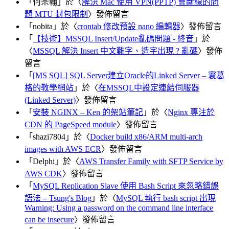
「
何宗翰
」於〈
解決 Mac 使用 VPN(PPTP) 會斷線的問
題 MTU 封包限制
〉發佈留言
「
nobita
」於〈
crontab 修改預設 nano 編輯器
〉發佈留言
「
【技術】MSSQL Insert/Update亂碼問題 - 終音
」於
〈
MSSQL 解決 Insert 中文難字、造字出現 ? 亂碼
〉發佈
留言
「
[MS SQL] SQL Server建立Oracle的Linked Server – 寰葛
格的教學網站
」於〈
在MSSQL中設定連結伺服器
(Linked Server)
〉發佈留言
「
安裝 NGINX – Ken 的架站筆記
」於〈
Nginx 專注於
CDN 的 PageSpeed module
〉發佈留言
「
shazi7804
」於〈
Docker build x86/ARM multi-arch
images with AWS ECR
〉發佈留言
「
Delphi
」於〈
AWS Transfer Family with SFTP Service by
AWS CDK
〉發佈留言
「
MySQL Replication Slave 使用 Bash Script 來忽略錯誤
語法 – Tsung's Blog
」於〈
MySQL 執行 bash script 出現
Warning: Using a password on the command line interface
can be insecure
〉發佈留言