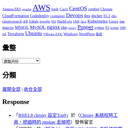
AWS
CentOS
Cacti
Chrome
Amazon EKS
bash
certified
apache
Devops
dns
docker
CloudFormation
Codedeploy
container
EC2
eks
git
Kubernetes
elasticsearch
google
Linux
Github
HashiCorp
mac
IAM
HA
Java
Puppet
nginx
MySQL
macos
MSSQL
php
S3
script
python
proxy
SSH
Ubuntu
ssl
Terraform
Windows
WordPress
VMware ESXi
監控
彙整
彙
整
分類
展開全部
|
收合全部
Response
「
RHEL8 chrony 設定Top9
」於〈
Chrony 系統校時工
具，把過時的 ntpdate 丟掉吧
〉發佈留言