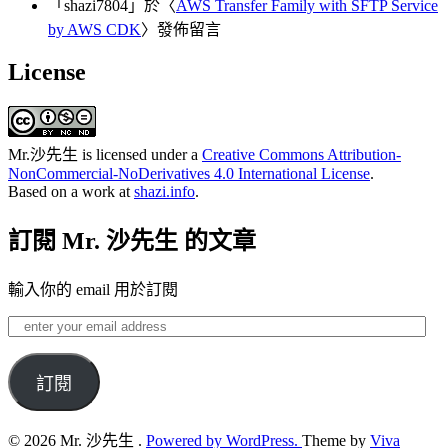
「
shazi7804
」於〈
AWS Transfer Family with SFTP Service
by AWS CDK
〉發佈留言
License
Mr.沙先生
is licensed under a
Creative Commons Attribution-
NonCommercial-NoDerivatives 4.0 International License
.
Based on a work at
shazi.info
.
訂閱 Mr. 沙先生 的文章
輸入你的 email 用於訂閱
enter
your
email
address
訂閱
© 2026 Mr. 沙先生 .
Powered by WordPress.
Theme by
Viva