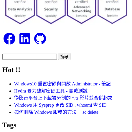
Facebook
LinkedIn
GitHub
搜
尋
Hot !!
關
鍵
Windows10 重置密碼與開啟 Administrator - 筆記
字:
Hydra 暴力破解密碼工具 - 實戰測試
從影音平台上下載被分割的 *.ts 影片並合併起來
Windows 用 Sysprep 更改 SID , whoami 查 SID
如何刪除 Windows 服務的方法 －sc delete
Tags