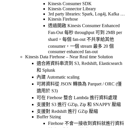
Kinesis Consumer SDK
Kinesis Connector Library
3rd party libraries: Spark, Log4j, Kafka …
Kinesis Firehose
透過開啟 Kinesis Consumer Enhanced
Fan-Out 每秒 throughput 可到 2MB per
shard，每個 fan-out 不共享給其他
consumer，一個 stream 最多 20 個
consumer enhanced fan-out
Kinesis Data Firehose – Near Real time Solution
適合將資料串流到 S3, Redshift, Elasticsearch
和 Splunk
內建 Automatic scaling
可將資料從 JSON 轉換為 Parquet / ORC (僅
適用於 S3)
可在 Firehose 整合 Lambda 進行資料處理
支援對 S3 進行 GZip, Zip 和 SNAPPY 壓縮
支援對 Redshift 進行 GZip 壓縮
Buffer Sizing
Firehose 不會一接收到資料就進行資料