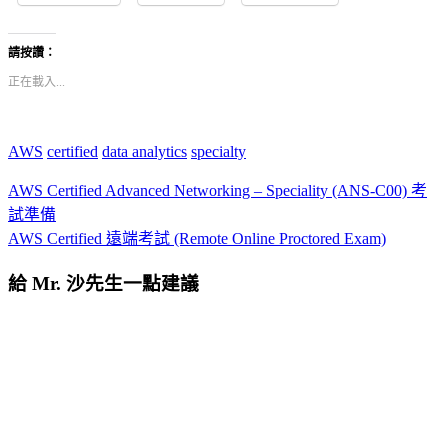
請按讚：
正在載入...
AWS
certified
data analytics
specialty
AWS Certified Advanced Networking – Speciality (ANS-C00) 考
試準備
AWS Certified 遠端考試 (Remote Online Proctored Exam)
給 Mr. 沙先生一點建議