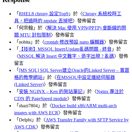
「
RHEL8 chrony 設定Top9
」於〈
Chrony 系統校時工
具，把過時的 ntpdate 丟掉吧
〉發佈留言
「
何宗翰
」於〈
解決 Mac 使用 VPN(PPTP) 會斷線的問
題 MTU 封包限制
〉發佈留言
「
nobita
」於〈
crontab 修改預設 nano 編輯器
〉發佈留言
「
【技術】MSSQL Insert/Update亂碼問題 - 終音
」於
〈
MSSQL 解決 Insert 中文難字、造字出現 ? 亂碼
〉發佈
留言
「
[MS SQL] SQL Server建立Oracle的Linked Server – 寰葛
格的教學網站
」於〈
在MSSQL中設定連結伺服器
(Linked Server)
〉發佈留言
「
安裝 NGINX – Ken 的架站筆記
」於〈
Nginx 專注於
CDN 的 PageSpeed module
〉發佈留言
「
shazi7804
」於〈
Docker build x86/ARM multi-arch
images with AWS ECR
〉發佈留言
「
Delphi
」於〈
AWS Transfer Family with SFTP Service by
AWS CDK
〉發佈留言