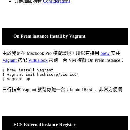
其他細節請看
Considerations
On Prem instance Install by Vagrant
由於我是在 Macbook Pro 模擬環境，所以直接用
brew
安裝
Vagrant
搭配
Virtualbox
來跑一台 VM 模擬 On Prem instance：
$ brew install vagrant

$ vagrant init hashicorp/bionic64

$ vagrant up
三行指令 Vagrant 就幫你跑一台 Ubuntu 18.04 … 非常方便啊
ECS External instance Register