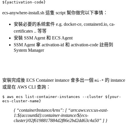
${yactivation-code}
ecs-anywhere-install.sh 這隻 script 幫你做完以下事情：
安裝必要的系統套件 e.g. docker-ce, containerd.io, ca-
certificates .. 等等
安裝 SSM Agent 和 ECS Agent
SSM Agent 拿 activation-id 和 activation-code 註冊到
System Manager
安裝完成後 ECS Container instance 會多出一個
的 instance
mi-*
或是在 AWS CLI 查詢：
$ aws ecs list-container-instances --cluster ${your-
ecs-cluster-name}
{ “containerInstanceArns”: [ “arn:aws:ecs:us-east-
1:${accountId}:container-instance/${ecs-
cluster}/02f6198817884d2f86e2bd2dd63c4a50” ] }