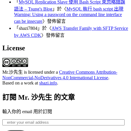
「
MySQL Replication Slave 使用 Bash Script 來忽略錯誤
語法 – Tsung's Blog
」於〈
MySQL 執行 bash script 出現
Warning: Using a password on the command line interface
can be insecure
〉發佈留言
「
shazi7804
」於〈
AWS Transfer Family with SFTP Service
by AWS CDK
〉發佈留言
License
Mr.沙先生
is licensed under a
Creative Commons Attribution-
NonCommercial-NoDerivatives 4.0 International License
.
Based on a work at
shazi.info
.
訂閱 Mr. 沙先生 的文章
輸入你的 email 用於訂閱
enter
your