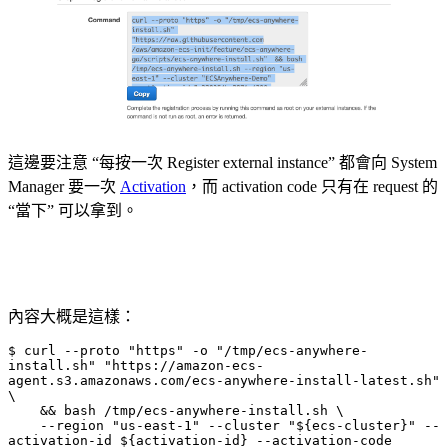
這邊要注意 “每按一次 Register external instance” 都會向 System
Manager 要一次
Activation
，而 activation code 只有在 request 的
“當下” 可以拿到。
內容大概是這樣：
$ curl --proto "https" -o "/tmp/ecs-anywhere-
install.sh" "https://amazon-ecs-
agent.s3.amazonaws.com/ecs-anywhere-install-latest.sh" 
\

    && bash /tmp/ecs-anywhere-install.sh \

    --region "us-east-1" --cluster "${ecs-cluster}" --
activation-id ${activation-id} --activation-code 