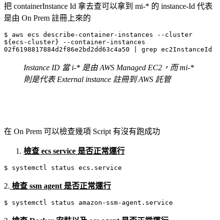
把 containerInstance Id 拿去查可以拿到 mi-* 的 instance-Id 代表
是由 On Prem 註冊上來的
$ aws ecs describe-container-instances --cluster 
${ecs-cluster} --container-instances 
02f6198817884d2f86e2bd2dd63c4a50 | grep ec2InstanceId 
Instance ID 當 i-* 是由 AWS Managed EC2，而 mi-*
則是代表 External instance 註冊到 AWS 託管
在 On Prem 可以檢查幾項 Script 有沒有跑成功
檢查 ecs service 是否正常運行
$ systemctl status ecs.service
2.
檢查 ssm agent 是否正常運行
$ systemctl status amazon-ssm-agent.service