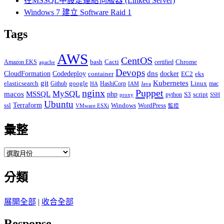
在MSSQL中設定連結伺服器 (Linked Server)
Windows 7 建立 Software Raid 1
Tags
AWS
CentOS
Cacti
Chrome
Amazon EKS
bash
certified
apache
Devops
dns
docker
CloudFormation
Codedeploy
container
EC2
eks
git
Kubernetes
elasticsearch
google
Linux
Github
HashiCorp
mac
IAM
HA
Java
Puppet
nginx
MySQL
macos
MSSQL
php
S3
script
python
proxy
SSH
Ubuntu
ssl
Terraform
Windows
WordPress
VMware ESXi
監控
彙整
彙
整
分類
展開全部
|
收合全部
Response