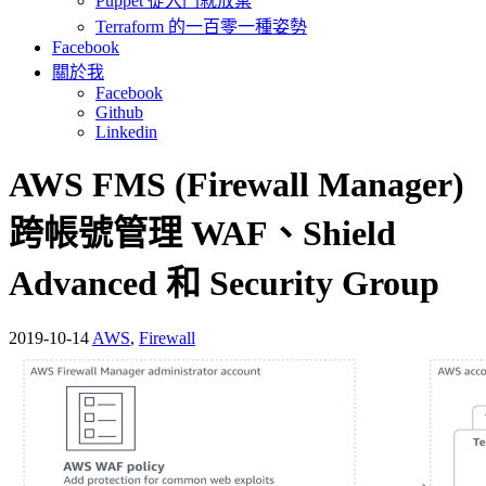
Puppet 從入門就放棄
Terraform 的一百零一種姿勢
Facebook
關於我
Facebook
Github
Linkedin
AWS FMS (Firewall Manager)
跨帳號管理 WAF、Shield
Advanced 和 Security Group
2019-10-14
AWS
,
Firewall