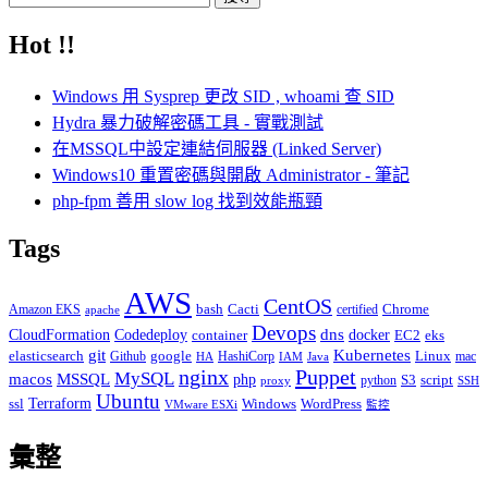
尋
Hot !!
關
鍵
Windows 用 Sysprep 更改 SID , whoami 查 SID
字:
Hydra 暴力破解密碼工具 - 實戰測試
在MSSQL中設定連結伺服器 (Linked Server)
Windows10 重置密碼與開啟 Administrator - 筆記
php-fpm 善用 slow log 找到效能瓶頸
Tags
AWS
CentOS
Cacti
Chrome
Amazon EKS
bash
certified
apache
Devops
dns
docker
CloudFormation
Codedeploy
container
EC2
eks
git
Kubernetes
elasticsearch
google
Linux
Github
HashiCorp
mac
IAM
HA
Java
Puppet
nginx
MySQL
macos
MSSQL
php
S3
script
python
proxy
SSH
Ubuntu
ssl
Terraform
Windows
WordPress
VMware ESXi
監控
彙整