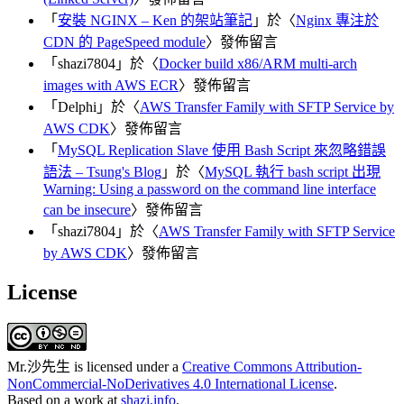
「
安裝 NGINX – Ken 的架站筆記
」於〈
Nginx 專注於
CDN 的 PageSpeed module
〉發佈留言
「
shazi7804
」於〈
Docker build x86/ARM multi-arch
images with AWS ECR
〉發佈留言
「
Delphi
」於〈
AWS Transfer Family with SFTP Service by
AWS CDK
〉發佈留言
「
MySQL Replication Slave 使用 Bash Script 來忽略錯誤
語法 – Tsung's Blog
」於〈
MySQL 執行 bash script 出現
Warning: Using a password on the command line interface
can be insecure
〉發佈留言
「
shazi7804
」於〈
AWS Transfer Family with SFTP Service
by AWS CDK
〉發佈留言
License
Mr.沙先生
is licensed under a
Creative Commons Attribution-
NonCommercial-NoDerivatives 4.0 International License
.
Based on a work at
shazi.info
.