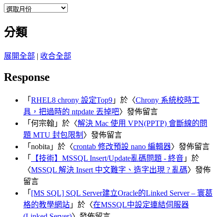
彙
整
分類
展開全部
|
收合全部
Response
「
RHEL8 chrony 設定Top9
」於〈
Chrony 系統校時工
具，把過時的 ntpdate 丟掉吧
〉發佈留言
「
何宗翰
」於〈
解決 Mac 使用 VPN(PPTP) 會斷線的問
題 MTU 封包限制
〉發佈留言
「
nobita
」於〈
crontab 修改預設 nano 編輯器
〉發佈留言
「
【技術】MSSQL Insert/Update亂碼問題 - 終音
」於
〈
MSSQL 解決 Insert 中文難字、造字出現 ? 亂碼
〉發佈
留言
「
[MS SQL] SQL Server建立Oracle的Linked Server – 寰葛
格的教學網站
」於〈
在MSSQL中設定連結伺服器
(Linked Server)
〉發佈留言