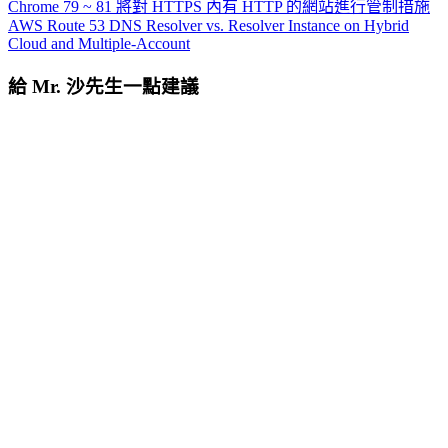
Chrome 79 ~ 81 將對 HTTPS 內有 HTTP 的網站進行管制措施
AWS Route 53 DNS Resolver vs. Resolver Instance on Hybrid
Cloud and Multiple-Account
給 Mr. 沙先生一點建議