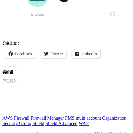
分享此文：
Facebook
Twitter
LinkedIn
請按讚：
正在載入...
AWS
Firewall
Firewall Manager
FMS
multi account
Organization
Security Group
Shield
Shield Advanced
WAF