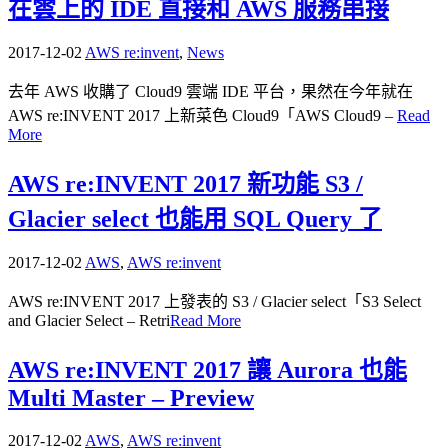
在雲上的 IDE 直接和 AWS 服務串接
2017-12-02
AWS re:invent
,
News
去年 AWS 收購了 Cloud9 雲端 IDE 平台，果然在今年就在
AWS re:INVENT 2017 上新菜色 Cloud9「AWS Cloud9 –
Read
More
AWS re:INVENT 2017 新功能 S3 /
Glacier select 也能用 SQL Query 了
2017-12-02
AWS
,
AWS re:invent
AWS re:INVENT 2017 上發表的 S3 / Glacier select「S3 Select
and Glacier Select – Retri
Read More
AWS re:INVENT 2017 讓 Aurora 也能
Multi Master – Preview
2017-12-02
AWS
,
AWS re:invent