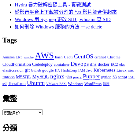
Hydra 暴力破解密碼工具 - 實戰測試
從影音平台上下載被分割的 *.ts 影片並合併起來
Windows 用 Sysprep 更改 SID , whoami 查 SID
如何刪除 Windows 服務的方法 －sc delete
Tags
AWS
CentOS
Cacti
Chrome
Amazon EKS
bash
certified
apache
Devops
dns
docker
CloudFormation
Codedeploy
container
EC2
eks
git
Kubernetes
elasticsearch
google
Linux
Github
HashiCorp
mac
IAM
HA
Java
Puppet
nginx
MySQL
macos
MSSQL
php
S3
script
python
proxy
SSH
Ubuntu
ssl
Terraform
Windows
WordPress
VMware ESXi
監控
彙整
彙
整
分類