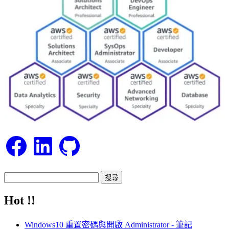
Facebook
LinkedIn
GitHub
搜
尋
Hot !!
關
鍵
Windows10 重置密碼與開啟 Administrator - 筆記
字: