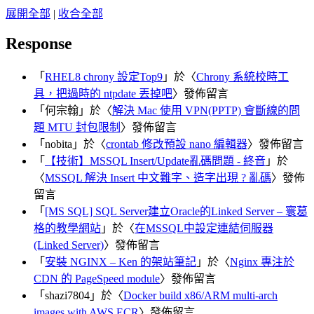
展開全部
|
收合全部
Response
「
RHEL8 chrony 設定Top9
」於〈
Chrony 系統校時工
具，把過時的 ntpdate 丟掉吧
〉發佈留言
「
何宗翰
」於〈
解決 Mac 使用 VPN(PPTP) 會斷線的問
題 MTU 封包限制
〉發佈留言
「
nobita
」於〈
crontab 修改預設 nano 編輯器
〉發佈留言
「
【技術】MSSQL Insert/Update亂碼問題 - 終音
」於
〈
MSSQL 解決 Insert 中文難字、造字出現 ? 亂碼
〉發佈
留言
「
[MS SQL] SQL Server建立Oracle的Linked Server – 寰葛
格的教學網站
」於〈
在MSSQL中設定連結伺服器
(Linked Server)
〉發佈留言
「
安裝 NGINX – Ken 的架站筆記
」於〈
Nginx 專注於
CDN 的 PageSpeed module
〉發佈留言
「
shazi7804
」於〈
Docker build x86/ARM multi-arch
images with AWS ECR
〉發佈留言