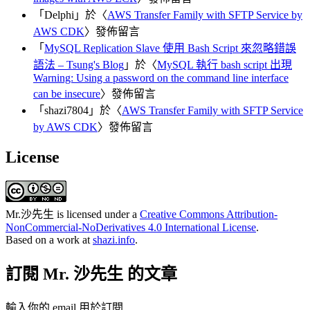
「
Delphi
」於〈
AWS Transfer Family with SFTP Service by
AWS CDK
〉發佈留言
「
MySQL Replication Slave 使用 Bash Script 來忽略錯誤
語法 – Tsung's Blog
」於〈
MySQL 執行 bash script 出現
Warning: Using a password on the command line interface
can be insecure
〉發佈留言
「
shazi7804
」於〈
AWS Transfer Family with SFTP Service
by AWS CDK
〉發佈留言
License
Mr.沙先生
is licensed under a
Creative Commons Attribution-
NonCommercial-NoDerivatives 4.0 International License
.
Based on a work at
shazi.info
.
訂閱 Mr. 沙先生 的文章
輸入你的 email 用於訂閱