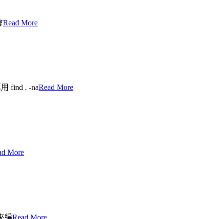
會
Read More
 . -na
Read More
ad More
來編
Read More