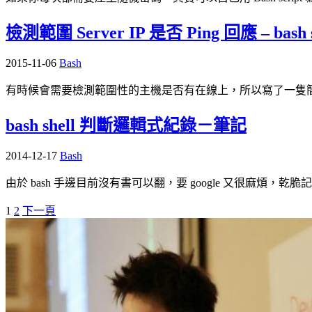
檢測範圍 Server IP 是否 Ping 回應 – bash s
2015-11-06
Bash
有時候會需要檢測範圍性的主機是否有在線上，所以寫了一隻簡易的 Ping Server
bash shell 判斷邏輯式紀錄－筆記
2014-12-17
Bash
由於 bash 手邊目前沒有書可以翻，要 google 又很麻煩，乾脆記錄
1
2
下一頁
文
章
導
覽