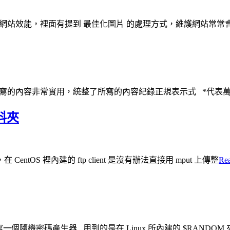
nsights 在測試網站效能，裡面有提到 最佳化圖片 的處理方式，維護網站常常
的內容非常實用，統整了所寫的內容紀錄正規表示式 *代表萬用 find
資料夾
CentOS 裡內建的 ftp client 是沒有辦法直接用 mput 上傳整
Re
寫一個隨機密碼產生器 用到的是在 Linux 所內建的 $RANDOM 