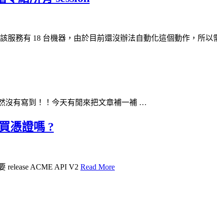
該服務有 18 台機器，由於目前還沒辦法自動化這個動作，所以需
候發現竟然沒有寫到！！今天有閒來把文章補一補 …
需要買憑證嗎 ?
 release ACME API V2
Read More