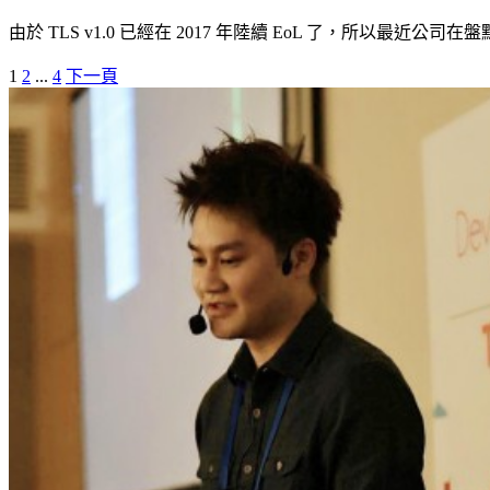
由於 TLS v1.0 已經在 2017 年陸續 EoL 了，所以最近公
1
2
...
4
下一頁
文
章
導
覽