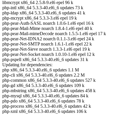
libmcrypt x86_64 2.5.8-9.el6 epel 96 k
php-intl x86_64 5.3.3-40.el6_6 updates 73 k
php-ldap x86_64 5.3.3-40.el6_6 updates 41 k
php-mcrypt x86_64 5.3.3-3.el6 epel 19 k
php-pear-Auth-SASL noarch 1.0.6-1.el6 epel 16 k
php-pear-Mail-Mime noarch 1.8.4-1.el6 epel 40 k
php-pear-Mail-mimeDecode noarch 1.5.5-1.el6 epel 17 k
php-pear-Net-IDNA2 noarch 0.1.1-3.el6 epel 24 k
php-pear-Net-SMTP noarch 1.6.1-1.el6 epel 22 k
php-pear-Net-Sieve noarch 1.3.3-1.el6 epel 19 k
php-pear-Net-Socket noarch 1.0.10-1.el6 epel 12 k
php-pspell x86_64 5.3.3-40.el6_6 updates 31 k
Updating for dependencies:
php x86_64 5.3.3-40.el6_6 updates 1.1 M
php-cli x86_64 5.3.3-40.el6_6 updates 2.2 M
php-common x86_64 5.3.3-40.el6_6 updates 527 k
php-gd x86_64 5.3.3-40.el6_6 updates 109 k
php-mbstring x86_64 5.3.3-40.el6_6 updates 458 k
php-mysql x86_64 5.3.3-40.el6_6 updates 84 k
php-pdo x86_64 5.3.3-40.el6_6 updates 78 k
php-process x86_64 5.3.3-40.el6_6 updates 42 k
php-xml x86_64 5.3.3-40.el6_6 updates 106 k