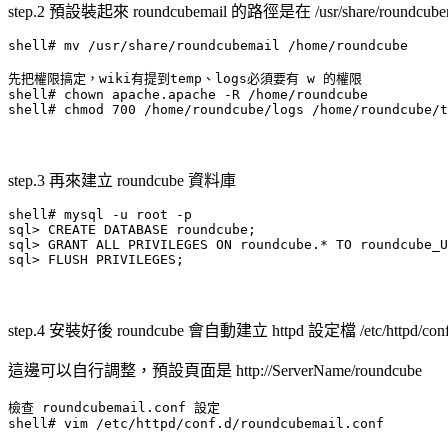
step.2 預設裝起來 roundcubemail 的路徑是在 /usr/share/rou
shell# mv /usr/share/roundcubemail /home/roundcube

先把權限搞定，wiki有提到temp、logs必須要有 w 的權限

shell# chown apache.apache -R /home/roundcube

shell# chmod 700 /home/roundcube/logs /home/roundcube/t
step.3 再來建立 roundcube 資料庫
shell# mysql -u root -p

sql> CREATE DATABASE roundcube;

sql> GRANT ALL PRIVILEGES ON roundcube.* TO roundcube_U
sql> FLUSH PRIVILEGES;
step.4 安裝好後 roundcube 會自動建立 httpd 設定檔 /etc/httpd/conf.d
這邊可以自行調整，預設頁面是 http://ServerName/roundcube
檢查 roundcubemail.conf 設定

shell# vim /etc/httpd/conf.d/roundcubemail.conf
