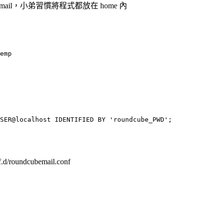
ndcubemail，小弟習慣將程式都放在 home 內
emp
SER@localhost IDENTIFIED BY 'roundcube_PWD';

/roundcubemail.conf