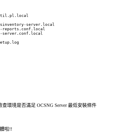
til.pl.local

sinventory-server.local

-reports.conf.local

-server.conf.local

etup.log

境是否滿足 OCSNG Server 最低安裝條件
體啦!!