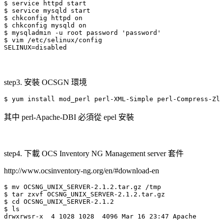
$ service httpd start

$ service mysqld start

$ chkconfig httpd on

$ chkconfig mysqld on

$ mysqladmin -u root password 'password'

$ vim /etc/selinux/config

SELINUX=disabled
step3. 安裝 OCSGN 環境
$ yum install mod_perl perl-XML-Simple perl-Compress-Z
其中 perl-Apache-DBI 必須從 epel 安裝
step4. 下載 OCS Inventory NG Management server 套件
http://www.ocsinventory-ng.org/en/#download-en
$ mv OCSNG_UNIX_SERVER-2.1.2.tar.gz /tmp

$ tar zxvf OCSNG_UNIX_SERVER-2.1.2.tar.gz

$ cd OCSNG_UNIX_SERVER-2.1.2

$ ls

drwxrwsr-x  4 1028 1028  4096 Mar 16 23:47 Apache
