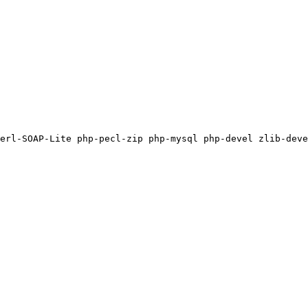
erl-SOAP-Lite php-pecl-zip php-mysql php-devel zlib-deve