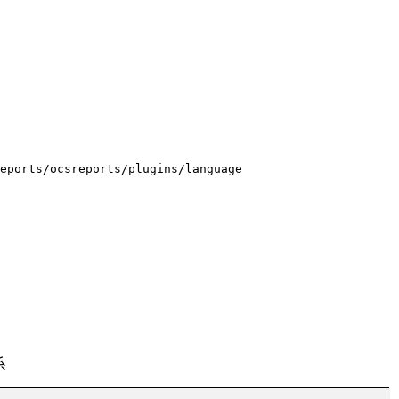
reports/ocsreports/plugins/language
系