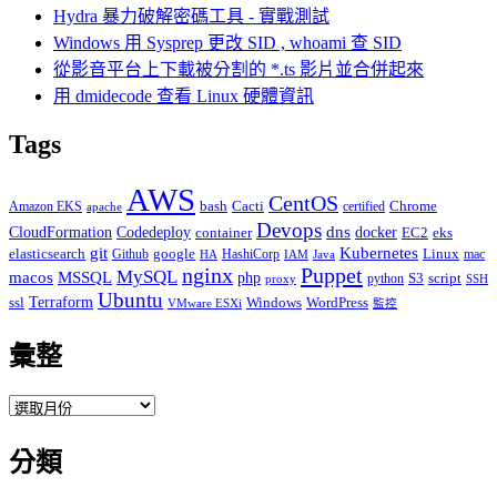
Hydra 暴力破解密碼工具 - 實戰測試
Windows 用 Sysprep 更改 SID , whoami 查 SID
從影音平台上下載被分割的 *.ts 影片並合併起來
用 dmidecode 查看 Linux 硬體資訊
Tags
AWS
CentOS
Cacti
Chrome
Amazon EKS
bash
certified
apache
Devops
dns
docker
CloudFormation
Codedeploy
container
EC2
eks
git
Kubernetes
elasticsearch
google
Linux
Github
HashiCorp
mac
IAM
HA
Java
Puppet
nginx
MySQL
macos
MSSQL
php
S3
script
python
proxy
SSH
Ubuntu
ssl
Terraform
Windows
WordPress
VMware ESXi
監控
彙整
彙
整
分類