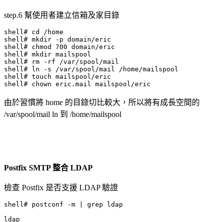
step.6 幫使用者建立信箱及家目錄
shell# cd /home

shell# mkdir -p domain/eric

shell# chmod 700 domain/eric

shell# mkdir mailspool

shell# rm -rf /var/spool/mail

shell# ln -s /var/spool/mail /home/mailspool

shell# touch mailspool/eric

shell# chown eric.mail mailspool/eric
由於習慣將 home 的目錄切比較大，所以將有成長空間的
/var/spool/mail ln 到 /home/mailspool
Postfix SMTP 整合 LDAP
檢查 Postfix 是否支援 LDAP 驗證
shell# postconf -m | grep ldap

ldap