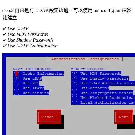
step.2 再來進行 LDAP 設定透通，可以使用 authconfig-tui 來輕
鬆建立
✔ Use LDAP
✔ Use MD5 Passwords
✔ Use Shadow Passwords
✔ Use LDAP Authentication