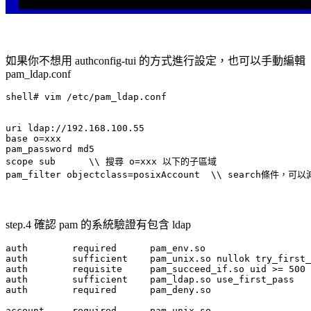
如果你不想用 authconfig-tui 的方式進行設定，也可以手動編輯
pam_ldap.conf
shell# vim /etc/pam_ldap.conf

uri ldap://192.168.100.55

base o=xxx

pam_password md5

scope sub      \\ 搜尋 o=xxx 以下的子區域

step.4 確認 pam 的系統驗證有包含 ldap
auth        required      pam_env.so

auth        sufficient    pam_unix.so nullok try_first_
auth        requisite     pam_succeed_if.so uid >= 500 
auth        sufficient    pam_ldap.so use_first_pass

auth        required      pam_deny.so

account     required      pam_unix.so
