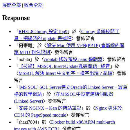
展開全部
|
收合全部
Response
「
RHEL8 chrony 設定Top9
」於〈
Chrony 系統校時工
具，把過時的 ntpdate 丟掉吧
〉發佈留言
「
何宗翰
」於〈
解決 Mac 使用 VPN(PPTP) 會斷線的問
題 MTU 封包限制
〉發佈留言
「
nobita
」於〈
crontab 修改預設 nano 編輯器
〉發佈留言
「
【技術】MSSQL Insert/Update亂碼問題 - 終音
」於
〈
MSSQL 解決 Insert 中文難字、造字出現 ? 亂碼
〉發佈
留言
「
[MS SQL] SQL Server建立Oracle的Linked Server – 寰葛
格的教學網站
」於〈
在MSSQL中設定連結伺服器
(Linked Server)
〉發佈留言
「
安裝 NGINX – Ken 的架站筆記
」於〈
Nginx 專注於
CDN 的 PageSpeed module
〉發佈留言
「
shazi7804
」於〈
Docker build x86/ARM multi-arch
images with AWS ECR
〉發佈留言