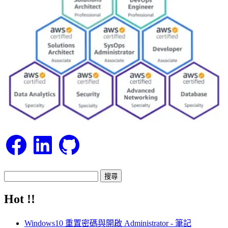
Facebook
LinkedIn
GitHub
搜
尋
Hot !!
關
鍵
Windows10 重置密碼與開啟 Administrator - 筆記
字: