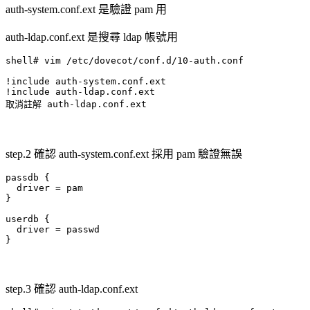
auth-system.conf.ext 是驗證 pam 用
auth-ldap.conf.ext 是搜尋 ldap 帳號用
shell# vim /etc/dovecot/conf.d/10-auth.conf

!include auth-system.conf.ext

!include auth-ldap.conf.ext

取消註解 auth-ldap.conf.ext
step.2 確認 auth-system.conf.ext 採用 pam 驗證無誤
passdb {

  driver = pam

}

userdb {

  driver = passwd

step.3 確認 auth-ldap.conf.ext