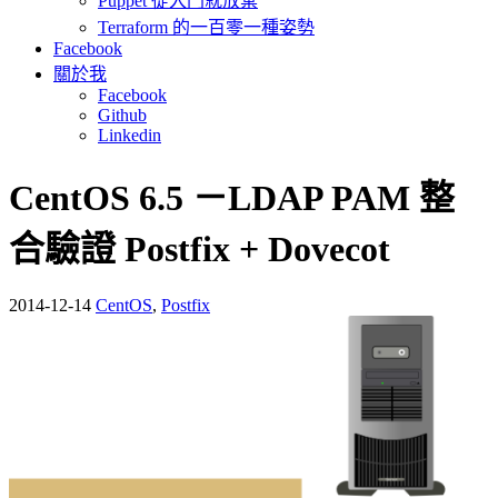
Puppet 從入門就放棄
Terraform 的一百零一種姿勢
Facebook
關於我
Facebook
Github
Linkedin
CentOS 6.5 －LDAP PAM 整
合驗證 Postfix + Dovecot
2014-12-14
CentOS
,
Postfix