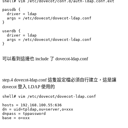
shell# vim /etc/dovecot/conf.d/auth-ldap.conf.ext

passdb {

  driver = ldap

  args = /etc/dovecot/dovecot-ldap.conf

}

userdb {

  driver = ldap

  args = /etc/dovecot/dovecot-ldap.conf

}

可以看到這邊也 include 了 dovecot-ldap.conf
step.4 dovecot-ldap.conf 這隻設定檔必須自行建立，這是讓
dovecot 登入 LDAP 使用的
shell# vim /etc/dovecot/dovecot-ldap.conf

hosts = 192.168.100.55:636

dn = uid=tpldap,ou=server,o=xxx

dnpass = tppassword

base = o=xxx
