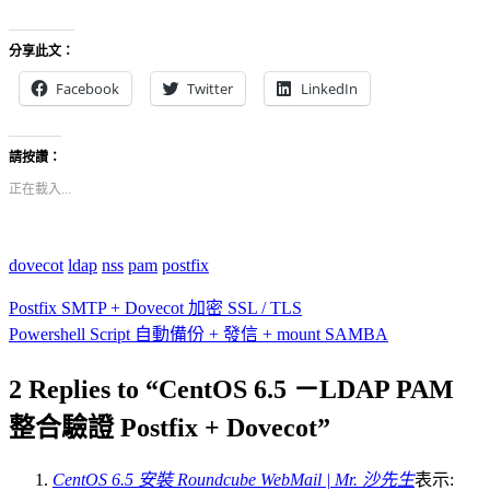
分享此文：
Facebook
Twitter
LinkedIn
請按讚：
正在載入...
dovecot
ldap
nss
pam
postfix
Postfix SMTP + Dovecot 加密 SSL / TLS
Powershell Script 自動備份 + 發信 + mount SAMBA
2 Replies to “CentOS 6.5 －LDAP PAM
整合驗證 Postfix + Dovecot”
CentOS 6.5 安裝 Roundcube WebMail | Mr. 沙先生
表示: