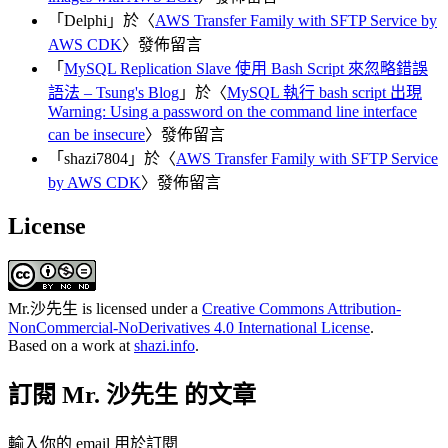
「
Delphi
」於〈
AWS Transfer Family with SFTP Service by
AWS CDK
〉發佈留言
「
MySQL Replication Slave 使用 Bash Script 來忽略錯誤
語法 – Tsung's Blog
」於〈
MySQL 執行 bash script 出現
Warning: Using a password on the command line interface
can be insecure
〉發佈留言
「
shazi7804
」於〈
AWS Transfer Family with SFTP Service
by AWS CDK
〉發佈留言
License
Mr.沙先生
is licensed under a
Creative Commons Attribution-
NonCommercial-NoDerivatives 4.0 International License
.
Based on a work at
shazi.info
.
訂閱 Mr. 沙先生 的文章
輸入你的 email 用於訂閱