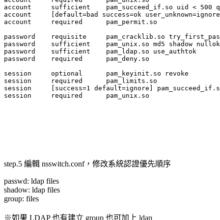
account     sufficient    pam_succeed_if.so uid < 500 q
account     [default=bad success=ok user_unknown=ignore
account     required      pam_permit.so

password    requisite     pam_cracklib.so try_first_pas
password    sufficient    pam_unix.so md5 shadow nullok
password    sufficient    pam_ldap.so use_authtok

password    required      pam_deny.so

session     optional      pam_keyinit.so revoke

session     required      pam_limits.so

session     [success=1 default=ignore] pam_succeed_if.s
step.5 編輯 nsswitch.conf，修改系統認證優先順序
passwd: ldap files
shadow: ldap files
group: files
※如果 LDAP 也有建立 group 也可加上 ldap