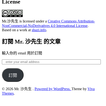
License
Mr.沙先生
is licensed under a
Creative Commons Attribution-
NonCommercial-NoDerivatives 4.0 International License
.
Based on a work at
shazi.info
.
訂閱 Mr. 沙先生 的文章
輸入你的 email 用於訂閱
enter
your
email
address
訂閱
© 2026 Mr. 沙先生 .
Powered by WordPress.
Theme by
Viva
Themes
.