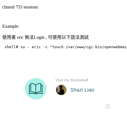
chmod 755 sessions
Example:
使用者 eric 無法Login , 可使用以下語法測試
 shell# su - eric -c "touch /var/www/cgi-bin/openwebma