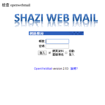
檢查 openwebmail