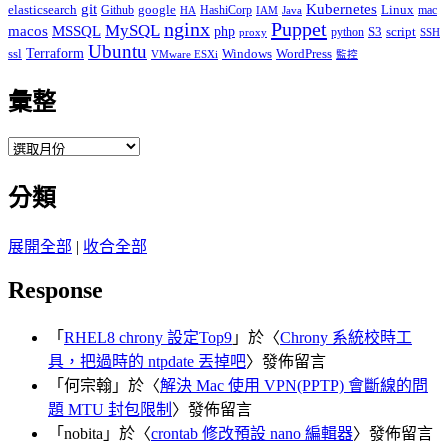
git
Kubernetes
elasticsearch
google
Linux
Github
HashiCorp
mac
IAM
HA
Java
Puppet
nginx
MySQL
macos
MSSQL
php
S3
script
python
proxy
SSH
Ubuntu
ssl
Terraform
Windows
WordPress
VMware ESXi
監控
彙整
彙
整
分類
展開全部
|
收合全部
Response
「
RHEL8 chrony 設定Top9
」於〈
Chrony 系統校時工
具，把過時的 ntpdate 丟掉吧
〉發佈留言
「
何宗翰
」於〈
解決 Mac 使用 VPN(PPTP) 會斷線的問
題 MTU 封包限制
〉發佈留言
「
nobita
」於〈
crontab 修改預設 nano 編輯器
〉發佈留言