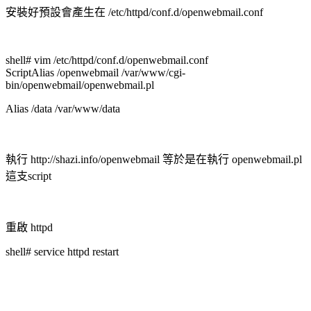
安裝好預設會產生在 /etc/httpd/conf.d/openwebmail.conf
shell# vim /etc/httpd/conf.d/openwebmail.conf
ScriptAlias /openwebmail /var/www/cgi-
bin/openwebmail/openwebmail.pl
Alias /data /var/www/data
執行 http://shazi.info/openwebmail 等於是在執行 openwebmail.pl
這支script
重啟 httpd
shell# service httpd restart