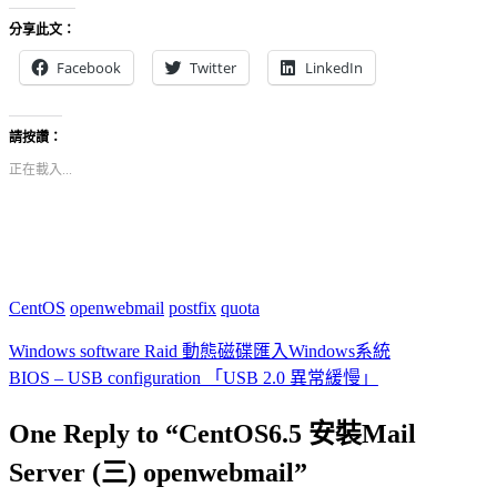
分享此文：
Facebook
Twitter
LinkedIn
請按讚：
正在載入...
CentOS
openwebmail
postfix
quota
Windows software Raid 動態磁碟匯入Windows系統
BIOS – USB configuration 「USB 2.0 異常緩慢」
One Reply to “CentOS6.5 安裝Mail
Server (三) openwebmail”