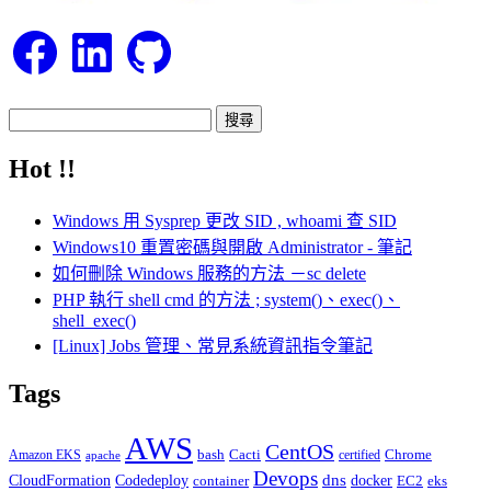
Facebook
LinkedIn
GitHub
搜
尋
Hot !!
關
鍵
Windows 用 Sysprep 更改 SID , whoami 查 SID
字:
Windows10 重置密碼與開啟 Administrator - 筆記
如何刪除 Windows 服務的方法 －sc delete
PHP 執行 shell cmd 的方法 ; system()、exec()、
shell_exec()
[Linux] Jobs 管理、常見系統資訊指令筆記
Tags
AWS
CentOS
Cacti
Chrome
Amazon EKS
bash
certified
apache
Devops
dns
docker
CloudFormation
Codedeploy
container
EC2
eks