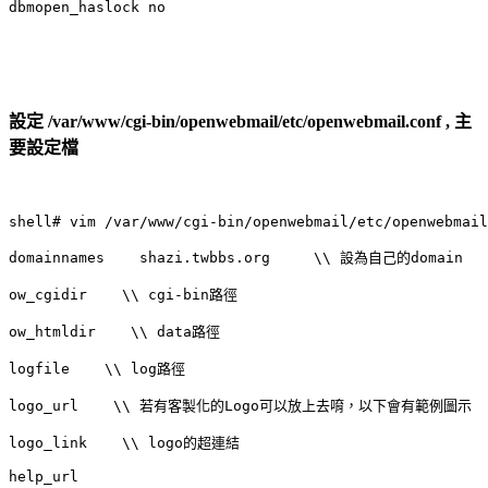
dbmopen_haslock no
設定 /var/www/cgi-bin/openwebmail/etc/openwebmail.conf , 主
要設定檔
shell# vim /var/www/cgi-bin/openwebmail/etc/openwebmail
domainnames    shazi.twbbs.org     \\ 設為自己的domain

ow_cgidir    \\ cgi-bin路徑

ow_htmldir    \\ data路徑

logfile    \\ log路徑

logo_url    \\ 若有客製化的Logo可以放上去唷，以下會有範例圖示

logo_link    \\ logo的超連結

help_url
