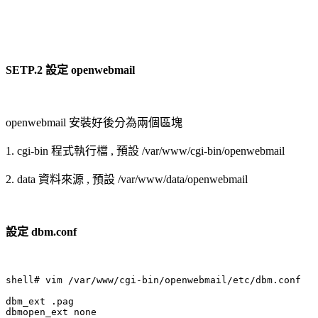
SETP.2 設定 openwebmail
openwebmail 安裝好後分為兩個區塊
1. cgi-bin 程式執行檔 , 預設 /var/www/cgi-bin/openwebmail
2. data 資料來源 , 預設 /var/www/data/openwebmail
設定 dbm.conf
shell# vim /var/www/cgi-bin/openwebmail/etc/dbm.conf

dbm_ext .pag

dbmopen_ext none
