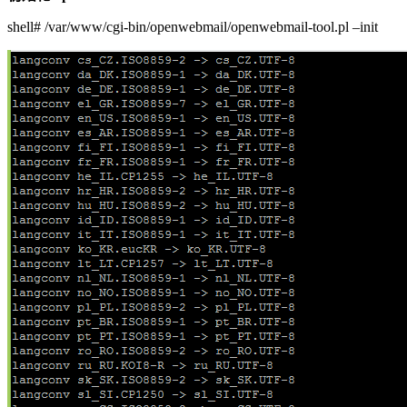
shell# /var/www/cgi-bin/openwebmail/openwebmail-tool.pl –init