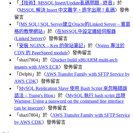
「
【技術】MSSQL Insert/Update亂碼問題 - 終音
」於
〈
MSSQL 解決 Insert 中文難字、造字出現 ? 亂碼
〉發佈
留言
「
[MS SQL] SQL Server建立Oracle的Linked Server – 寰葛
格的教學網站
」於〈
在MSSQL中設定連結伺服器
(Linked Server)
〉發佈留言
「
安裝 NGINX – Ken 的架站筆記
」於〈
Nginx 專注於
CDN 的 PageSpeed module
〉發佈留言
「
shazi7804
」於〈
Docker build x86/ARM multi-arch
images with AWS ECR
〉發佈留言
「
Delphi
」於〈
AWS Transfer Family with SFTP Service by
AWS CDK
〉發佈留言
「
MySQL Replication Slave 使用 Bash Script 來忽略錯誤
語法 – Tsung's Blog
」於〈
MySQL 執行 bash script 出現
Warning: Using a password on the command line interface
can be insecure
〉發佈留言
「
shazi7804
」於〈
AWS Transfer Family with SFTP Service
by AWS CDK
〉發佈留言