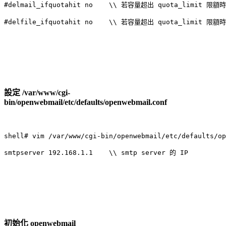
#delmail_ifquotahit no    \\ 若容量超出 quota_limit
#delfile_ifquotahit no    \\ 若容量超出 quota_limit
設定 /var/www/cgi-
bin/openwebmail/etc/defaults/openwebmail.conf
shell# vim /var/www/cgi-bin/openwebmail/etc/defaults/op
smtpserver 192.168.1.1    \\ smtp server 的 IP
初始化 openwebmail