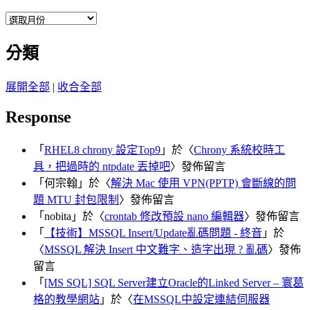
彙
整
分類
展開全部
|
收合全部
Response
「
RHEL8 chrony 設定Top9
」於〈
Chrony 系統校時工
具，把過時的 ntpdate 丟掉吧
〉發佈留言
「
何宗翰
」於〈
解決 Mac 使用 VPN(PPTP) 會斷線的問
題 MTU 封包限制
〉發佈留言
「
nobita
」於〈
crontab 修改預設 nano 編輯器
〉發佈留言
「
【技術】MSSQL Insert/Update亂碼問題 - 終音
」於
〈
MSSQL 解決 Insert 中文難字、造字出現 ? 亂碼
〉發佈
留言
「
[MS SQL] SQL Server建立Oracle的Linked Server – 寰葛
格的教學網站
」於〈
在MSSQL中設定連結伺服器