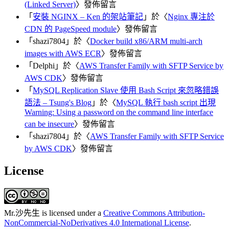
(Linked Server)
〉發佈留言
「
安裝 NGINX – Ken 的架站筆記
」於〈
Nginx 專注於
CDN 的 PageSpeed module
〉發佈留言
「
shazi7804
」於〈
Docker build x86/ARM multi-arch
images with AWS ECR
〉發佈留言
「
Delphi
」於〈
AWS Transfer Family with SFTP Service by
AWS CDK
〉發佈留言
「
MySQL Replication Slave 使用 Bash Script 來忽略錯誤
語法 – Tsung's Blog
」於〈
MySQL 執行 bash script 出現
Warning: Using a password on the command line interface
can be insecure
〉發佈留言
「
shazi7804
」於〈
AWS Transfer Family with SFTP Service
by AWS CDK
〉發佈留言
License
Mr.沙先生
is licensed under a
Creative Commons Attribution-
NonCommercial-NoDerivatives 4.0 International License
.