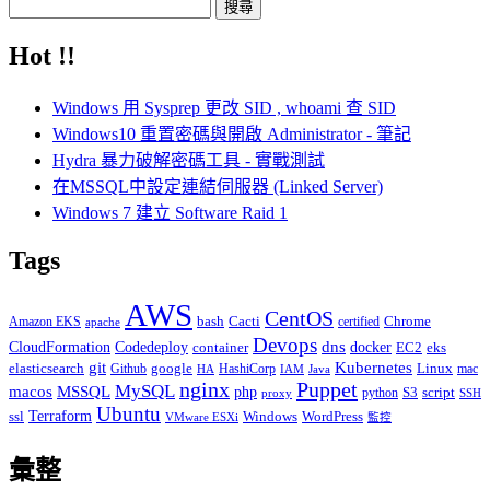
搜
尋
Hot !!
關
鍵
Windows 用 Sysprep 更改 SID , whoami 查 SID
字:
Windows10 重置密碼與開啟 Administrator - 筆記
Hydra 暴力破解密碼工具 - 實戰測試
在MSSQL中設定連結伺服器 (Linked Server)
Windows 7 建立 Software Raid 1
Tags
AWS
CentOS
Cacti
Chrome
Amazon EKS
bash
certified
apache
Devops
dns
docker
CloudFormation
Codedeploy
container
EC2
eks
git
Kubernetes
elasticsearch
google
Linux
Github
HashiCorp
mac
IAM
HA
Java
Puppet
nginx
MySQL
macos
MSSQL
php
S3
script
python
proxy
SSH
Ubuntu
ssl
Terraform
Windows
WordPress
VMware ESXi
監控
彙整