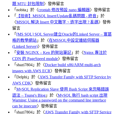
題 MTU 封包限制
〉發佈留言
「
nobita
」於〈
crontab 修改預設 nano 編輯器
〉發佈留言
「
【技術】MSSQL Insert/Update亂碼問題 - 終音
」於
〈
MSSQL 解決 Insert 中文難字、造字出現 ? 亂碼
〉發佈
留言
「
[MS SQL] SQL Server建立Oracle的Linked Server – 寰葛
格的教學網站
」於〈
在MSSQL中設定連結伺服器
(Linked Server)
〉發佈留言
「
安裝 NGINX – Ken 的架站筆記
」於〈
Nginx 專注於
CDN 的 PageSpeed module
〉發佈留言
「
shazi7804
」於〈
Docker build x86/ARM multi-arch
images with AWS ECR
〉發佈留言
「
Delphi
」於〈
AWS Transfer Family with SFTP Service by
AWS CDK
〉發佈留言
「
MySQL Replication Slave 使用 Bash Script 來忽略錯誤
語法 – Tsung's Blog
」於〈
MySQL 執行 bash script 出現
Warning: Using a password on the command line interface
can be insecure
〉發佈留言
「
shazi7804
」於〈
AWS Transfer Family with SFTP Service