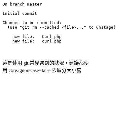
On branch master

Initial commit

Changes to be committed:

  (use "git rm --cached <file>..." to unstage)

    new file:   Curl.php

    new file:   curl.php
這是使用 git 常見遇到的狀況，建議都使
用 core.ignorecase=false 去區分大小寫