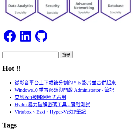
Facebook
LinkedIn
GitHub
搜
尋
Hot !!
關
鍵
從影音平台上下載被分割的 *.ts 影片並合併起來
字:
Windows10 重置密碼與開啟 Administrator - 筆記
查詢Port被哪個程式占用
Hydra 暴力破解密碼工具 - 實戰測試
Virtubox、Esxi、Hyper-V改IP筆記
Tags