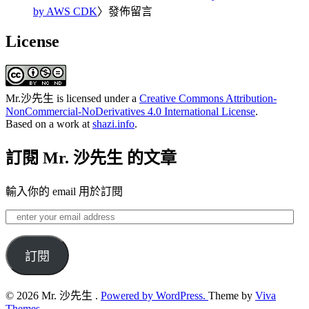
by AWS CDK
〉發佈留言
License
Mr.沙先生
is licensed under a
Creative Commons Attribution-
NonCommercial-NoDerivatives 4.0 International License
.
Based on a work at
shazi.info
.
訂閱 Mr. 沙先生 的文章
輸入你的 email 用於訂閱
enter
your
email
address
訂閱
© 2026 Mr. 沙先生 .
Powered by WordPress.
Theme by
Viva
Themes
.