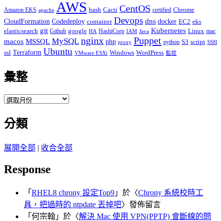
AWS
CentOS
Cacti
Chrome
Amazon EKS
bash
certified
apache
Devops
dns
docker
CloudFormation
Codedeploy
container
EC2
eks
git
Kubernetes
elasticsearch
google
Linux
Github
HashiCorp
mac
IAM
HA
Java
Puppet
nginx
MySQL
macos
MSSQL
php
S3
script
python
proxy
SSH
Ubuntu
ssl
Terraform
Windows
WordPress
VMware ESXi
監控
彙整
彙
整
分類
展開全部
|
收合全部
Response
「
RHEL8 chrony 設定Top9
」於〈
Chrony 系統校時工
具，把過時的 ntpdate 丟掉吧
〉發佈留言
「
何宗翰
」於〈
解決 Mac 使用 VPN(PPTP) 會斷線的問