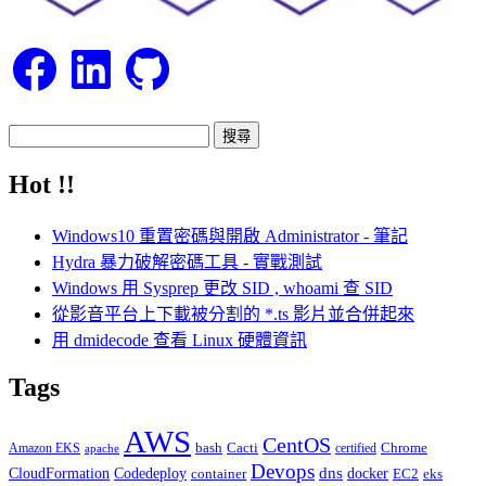
Facebook
LinkedIn
GitHub
搜
尋
Hot !!
關
鍵
Windows10 重置密碼與開啟 Administrator - 筆記
字:
Hydra 暴力破解密碼工具 - 實戰測試
Windows 用 Sysprep 更改 SID , whoami 查 SID
從影音平台上下載被分割的 *.ts 影片並合併起來
用 dmidecode 查看 Linux 硬體資訊
Tags
AWS
CentOS
Cacti
Chrome
Amazon EKS
bash
certified
apache
Devops
dns
docker
CloudFormation
Codedeploy
container
EC2
eks