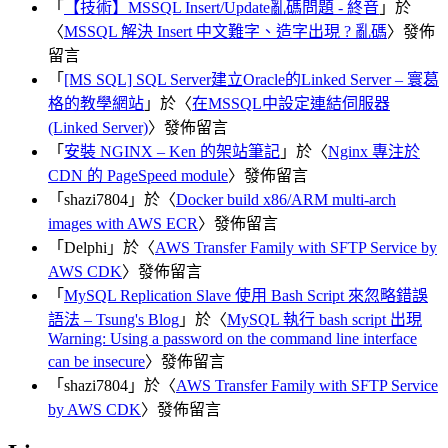
「
【技術】MSSQL Insert/Update亂碼問題 - 終音
」於
〈
MSSQL 解決 Insert 中文難字、造字出現 ? 亂碼
〉發佈
留言
「
[MS SQL] SQL Server建立Oracle的Linked Server – 寰葛
格的教學網站
」於〈
在MSSQL中設定連結伺服器
(Linked Server)
〉發佈留言
「
安裝 NGINX – Ken 的架站筆記
」於〈
Nginx 專注於
CDN 的 PageSpeed module
〉發佈留言
「
shazi7804
」於〈
Docker build x86/ARM multi-arch
images with AWS ECR
〉發佈留言
「
Delphi
」於〈
AWS Transfer Family with SFTP Service by
AWS CDK
〉發佈留言
「
MySQL Replication Slave 使用 Bash Script 來忽略錯誤
語法 – Tsung's Blog
」於〈
MySQL 執行 bash script 出現
Warning: Using a password on the command line interface
can be insecure
〉發佈留言
「
shazi7804
」於〈
AWS Transfer Family with SFTP Service
by AWS CDK
〉發佈留言