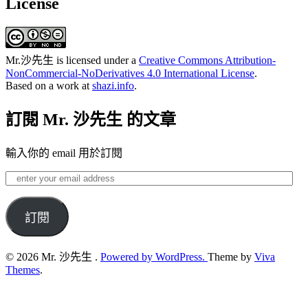
License
Mr.沙先生
is licensed under a
Creative Commons Attribution-
NonCommercial-NoDerivatives 4.0 International License
.
Based on a work at
shazi.info
.
訂閱 Mr. 沙先生 的文章
輸入你的 email 用於訂閱
enter
your
email
address
訂閱
© 2026 Mr. 沙先生 .
Powered by WordPress.
Theme by
Viva
Themes
.