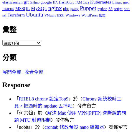
git
Kubernetes
elasticsearch
google
Linux
Github
HashiCorp
mac
IAM
HA
Java
Puppet
nginx
MySQL
macos
MSSQL
php
S3
script
python
proxy
SSH
Ubuntu
ssl
Terraform
Windows
WordPress
VMware ESXi
監控
彙整
彙
整
分類
展開全部
|
收合全部
Response
「
RHEL8 chrony 設定Top9
」於〈
Chrony 系統校時工
具，把過時的 ntpdate 丟掉吧
〉發佈留言
「
何宗翰
」於〈
解決 Mac 使用 VPN(PPTP) 會斷線的問
題 MTU 封包限制
〉發佈留言
「
nobita
」於〈
crontab 修改預設 nano 編輯器
〉發佈留言