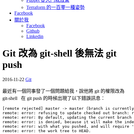
Puppet 從入門就放棄
Terraform 的一百零一種姿勢
Facebook
關於我
Facebook
Github
Linkedin
Git 改為 git-shell 後無法 git
push
2016-11-22
Git
最近有一個同事發了一個問題給我，說他將 git 的權限改為
git-shell 在 git push 的時候出現了以下錯誤訊息：
[remote rejected] master -> master (branch is currently
remote: error: refusing to update checked out branch: r
remote: error: By default, updating the current branch 
remote: error: is denied, because it will make the inde
remote: error: with what you pushed, and will require '
remote: error: the work tree to HEAD.
