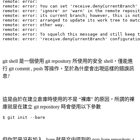
remote: error:

remote: error: You can set 'receive.denyCurrentBranch' 
remote: error: 'ignore' or 'warn' in the remote reposit
remote: error: its current branch; however, this is not
remote: error: arranged to update its work tree to matc
remote: error: other way.

remote: error:

remote: error: To squelch this message and still keep t
remote: error: 'receive.denyCurrentBranch' configuratio
git shell 是一個使用 git repository 所使用的安全 shell，僅能進
行 git commit , push 等操作，至於為什麼會出現這樣的錯誤訊
息?
這是由於在建立倉庫時使用的不是 “裸庫” 的原因，所謂的裸
庫就是在建立 git repository 時會使用以下參數
$ git init --bare
但你若是沒有加入 –bare 就是文中提到的 non-bare repository，