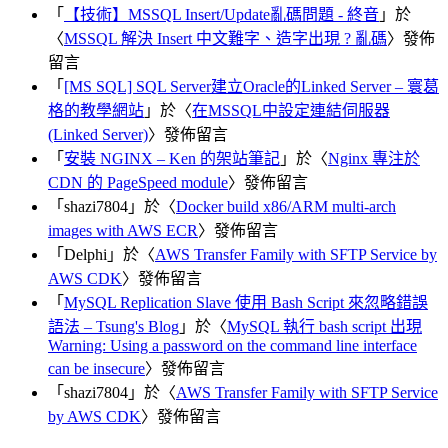
「
【技術】MSSQL Insert/Update亂碼問題 - 終音
」於
〈
MSSQL 解決 Insert 中文難字、造字出現 ? 亂碼
〉發佈
留言
「
[MS SQL] SQL Server建立Oracle的Linked Server – 寰葛
格的教學網站
」於〈
在MSSQL中設定連結伺服器
(Linked Server)
〉發佈留言
「
安裝 NGINX – Ken 的架站筆記
」於〈
Nginx 專注於
CDN 的 PageSpeed module
〉發佈留言
「
shazi7804
」於〈
Docker build x86/ARM multi-arch
images with AWS ECR
〉發佈留言
「
Delphi
」於〈
AWS Transfer Family with SFTP Service by
AWS CDK
〉發佈留言
「
MySQL Replication Slave 使用 Bash Script 來忽略錯誤
語法 – Tsung's Blog
」於〈
MySQL 執行 bash script 出現
Warning: Using a password on the command line interface
can be insecure
〉發佈留言
「
shazi7804
」於〈
AWS Transfer Family with SFTP Service
by AWS CDK
〉發佈留言