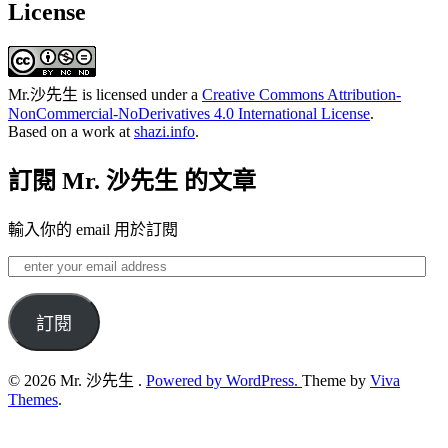
License
Mr.沙先生
is licensed under a
Creative Commons Attribution-
NonCommercial-NoDerivatives 4.0 International License
.
Based on a work at
shazi.info
.
訂閱 Mr. 沙先生 的文章
輸入你的 email 用於訂閱
enter
your
email
address
訂閱
© 2026 Mr. 沙先生 .
Powered by WordPress.
Theme by
Viva
Themes
.