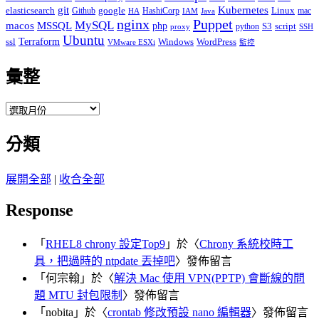
git
Kubernetes
elasticsearch
google
Linux
Github
HashiCorp
mac
IAM
HA
Java
Puppet
nginx
MySQL
macos
MSSQL
php
S3
script
python
proxy
SSH
Ubuntu
ssl
Terraform
Windows
WordPress
VMware ESXi
監控
彙整
彙
整
分類
展開全部
|
收合全部
Response
「
RHEL8 chrony 設定Top9
」於〈
Chrony 系統校時工
具，把過時的 ntpdate 丟掉吧
〉發佈留言
「
何宗翰
」於〈
解決 Mac 使用 VPN(PPTP) 會斷線的問
題 MTU 封包限制
〉發佈留言
「
nobita
」於〈
crontab 修改預設 nano 編輯器
〉發佈留言