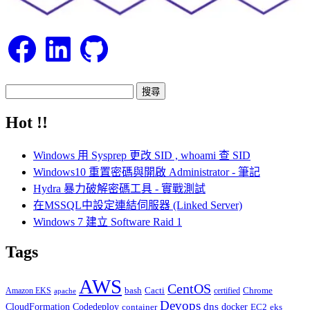
Facebook
LinkedIn
GitHub
搜
尋
Hot !!
關
鍵
Windows 用 Sysprep 更改 SID , whoami 查 SID
字:
Windows10 重置密碼與開啟 Administrator - 筆記
Hydra 暴力破解密碼工具 - 實戰測試
在MSSQL中設定連結伺服器 (Linked Server)
Windows 7 建立 Software Raid 1
Tags
AWS
CentOS
Cacti
Chrome
Amazon EKS
bash
certified
apache
Devops
dns
docker
CloudFormation
Codedeploy
container
EC2
eks