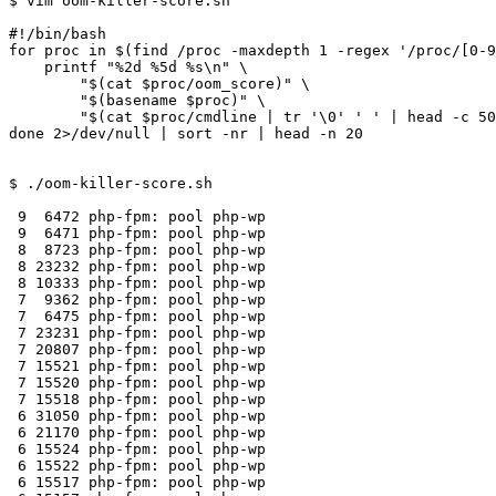
$ vim oom-killer-score.sh

#!/bin/bash

for proc in $(find /proc -maxdepth 1 -regex '/proc/[0-9
    printf "%2d %5d %s\n" \

        "$(cat $proc/oom_score)" \

        "$(basename $proc)" \

        "$(cat $proc/cmdline | tr '\0' ' ' | head -c 50
done 2>/dev/null | sort -nr | head -n 20

$ ./oom-killer-score.sh

 9  6472 php-fpm: pool php-wp          

 9  6471 php-fpm: pool php-wp          

 8  8723 php-fpm: pool php-wp          

 8 23232 php-fpm: pool php-wp          

 8 10333 php-fpm: pool php-wp          

 7  9362 php-fpm: pool php-wp          

 7  6475 php-fpm: pool php-wp          

 7 23231 php-fpm: pool php-wp          

 7 20807 php-fpm: pool php-wp          

 7 15521 php-fpm: pool php-wp          

 7 15520 php-fpm: pool php-wp          

 7 15518 php-fpm: pool php-wp          

 6 31050 php-fpm: pool php-wp          

 6 21170 php-fpm: pool php-wp          

 6 15524 php-fpm: pool php-wp          

 6 15522 php-fpm: pool php-wp          

 6 15517 php-fpm: pool php-wp          
