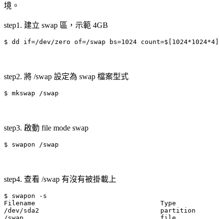
境。
step1. 建立 swap 區，示範 4GB
$ dd if=/dev/zero of=/swap bs=1024 count=$[1024*1024*4]
step2. 將 /swap 設定為 swap 檔案型式
$ mkswap /swap
step3. 啟動 file mode swap
$ swapon /swap
step4. 查看 /swap 有沒有被掛載上
$ swapon -s

Filename                                Type           
/dev/sda2                               partition      